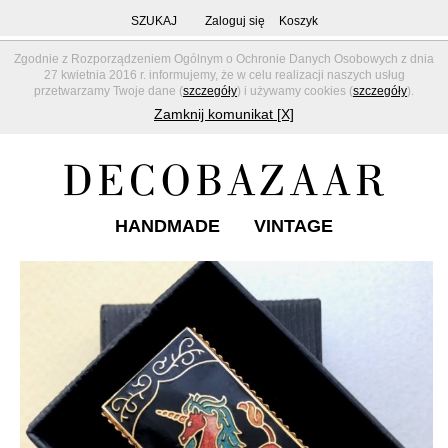
SZUKAJ
Zaloguj się
Koszyk
Zgodnie z Rozporządzeniem Ogólnym o Ochronie Danych Osobowych z dnia
27 kwietnia 2016 r. informujemy, że w celu realizacji naszych usług
przetwarzamy Twoje dane (
szczegóły
) i używamy cookies (
szczegóły
).
Zamknij komunikat [X]
HANDMADE
VINTAGE