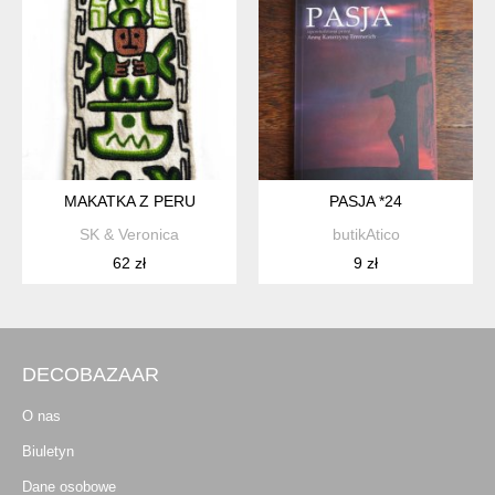
MAKATKA Z PERU
PASJA *24
SK & Veronica
butikAtico
62 zł
9 zł
DECOBAZAAR
O nas
Biuletyn
Dane osobowe