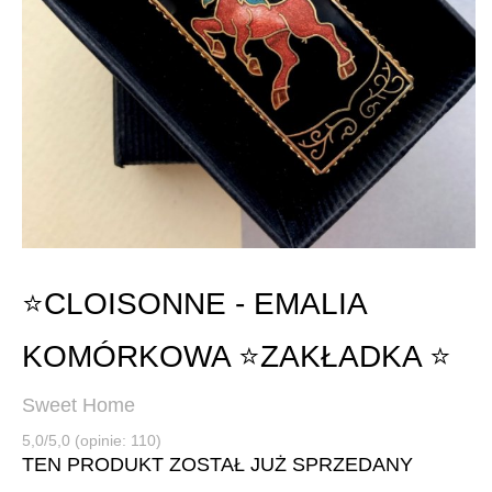
⭐CLOISONNE - EMALIA
KOMÓRKOWA ⭐ZAKŁADKA ⭐
Sweet Home
5,0/5,0 (opinie: 110)
TEN PRODUKT ZOSTAŁ JUŻ SPRZEDANY