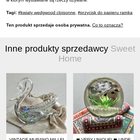
Tagi:
#kwiaty wedgwood cloisonne
,
#przycisk do papieru ramka
Ten produkt sprzedaje osoba prywatna.
Co to oznacza?
Inne produkty sprzedawcy
Sweet
Home
VINTAGE MURANO MILLEFIORI GLASS SWAN ❤ SZKŁO BARW
❤ VERY UNIQUE! ❤ UNDERWA