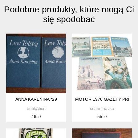
Podobne produkty, które mogą Ci
się spodobać
ANNA KARENINA *29
MOTOR 1976 GAZETY PRL 5S
butikAtico
scandinavka
48 zł
55 zł