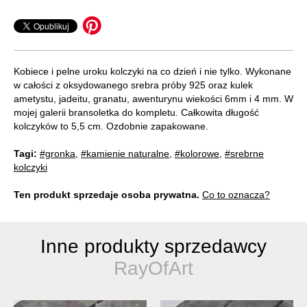
Kobiece i pelne uroku kolczyki na co dzień i nie tylko. Wykonane
w całości z oksydowanego srebra próby 925 oraz kulek
ametystu, jadeitu, granatu, awenturynu wiekości 6mm i 4 mm. W
mojej galerii bransoletka do kompletu. Całkowita długość
kolczyków to 5,5 cm. Ozdobnie zapakowane.
Tagi:
#gronka
,
#kamienie naturalne
,
#kolorowe
,
#srebrne
kolczyki
Ten produkt sprzedaje osoba prywatna.
Co to oznacza?
Inne produkty sprzedawcy
RayOfArt