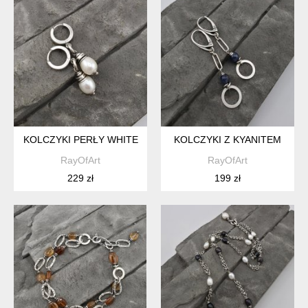
KOLCZYKI PERŁY WHITE
KOLCZYKI Z KYANITEM
RayOfArt
RayOfArt
229 zł
199 zł