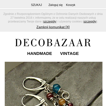
SZUKAJ
Zaloguj się
Koszyk
Zgodnie z Rozporządzeniem Ogólnym o Ochronie Danych Osobowych z dnia
27 kwietnia 2016 r. informujemy, że w celu realizacji naszych usług
przetwarzamy Twoje dane (
szczegóły
) i używamy cookies (
szczegóły
).
Zamknij komunikat [X]
HANDMADE
VINTAGE