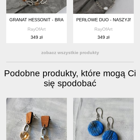
GRANAT HESSONIT - BRANSOLETKA
PERŁOWE DUO - NASZYJNIK
RayOfArt
RayOfArt
349 zł
349 zł
zobacz wszystkie produkty
Podobne produkty, które mogą Ci
się spodobać