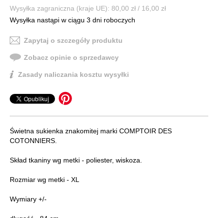
Wysyłka zagraniczna (kraje UE): 80,00 zł / 16,00 zł
Wysyłka nastąpi w ciągu 3 dni roboczych
Zapytaj o szczegóły produktu
Zobacz opinie o sprzedawcy
Zasady naliczania kosztu wysyłki
Świetna sukienka znakomitej marki COMPTOIR DES
COTONNIERS.
Skład tkaniny wg metki - poliester, wiskoza.
Rozmiar wg metki - XL
Wymiary +/-