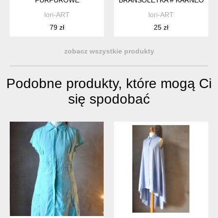
PURPUROWE
BRANSOLETKA # KARNEOL
lori-ART
lori-ART
79 zł
25 zł
zobacz wszystkie produkty
Podobne produkty, które mogą Ci
się spodobać