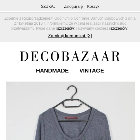
SZUKAJ
Zaloguj się
Koszyk
Zgodnie z Rozporządzeniem Ogólnym o Ochronie Danych Osobowych z dnia
27 kwietnia 2016 r. informujemy, że w celu realizacji naszych usług
przetwarzamy Twoje dane (
szczegóły
) i używamy cookies (
szczegóły
).
Zamknij komunikat [X]
HANDMADE
VINTAGE