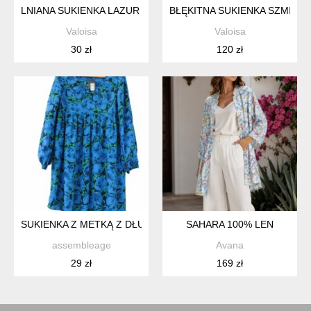
LNIANA SUKIENKA LAZUR ESPRIT XS
BŁĘKITNA SUKIENKA SZMIZJE
Valoisa
Valoisa
30 zł
120 zł
SUKIENKA Z METKĄ Z DŁUGIM RĘKAWEM ZWIEWNA WISKOZA
SAHARA 100% LEN
assembleage
Avana
29 zł
169 zł