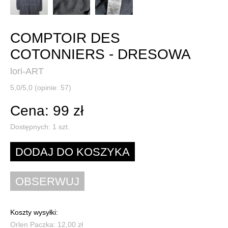
COMPTOIR DES
COTONNIERS - DRESOWA
lori-ART
5,0/5,0 (opinie: 57)
Cena: 99 zł
Dostępnych:
1
szt.
Koszty wysyłki:
Orlen Paczka: 12,00 zł