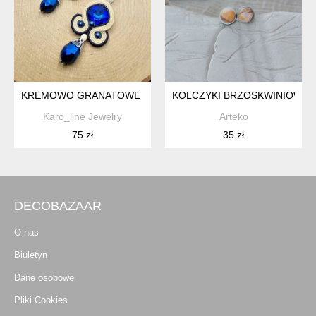
KREMOWO GRANATOWE KOLCZYKI SUTASZ Z KRYSZTAŁKAM
KOLCZYKI BRZOSKWINIOWY M
Karo_line Jewelry
Arteko
75 zł
35 zł
DECOBAZAAR
O nas
Biuletyn
Dane osobowe
Pliki Cookies