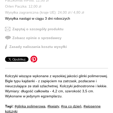
Paczkomat InPost: 12,00 zł
Orlen Paczka: 12,00 zł
Wysyłka zagraniczna (kraje UE): 24,00 zł / 4,80 zł
Wysyłka nastąpi w ciągu 3 dni roboczych
Zapytaj o szczegóły produktu
Zobacz opinie o sprzedawcy
Zasady naliczania kosztu wysyłki
Kolczyki wiszące wykonane z wysokiej jakości glinki polimerowej.
Bigle typu kajdanki - z zapięciem na zatrzask, pozłacane i
nieuczulające ze stali szlachetnej. Kolczyki jednostronne i lekkie.
Wymiary: długość całkowita - 4,2 cm, szerokość 3,5 cm.
Wykonane w jedynym egzemplarzu.
Tagi:
#glinka polimerowa
,
#kwiaty
,
#na co dzień
,
#wiosenne
kolczyki