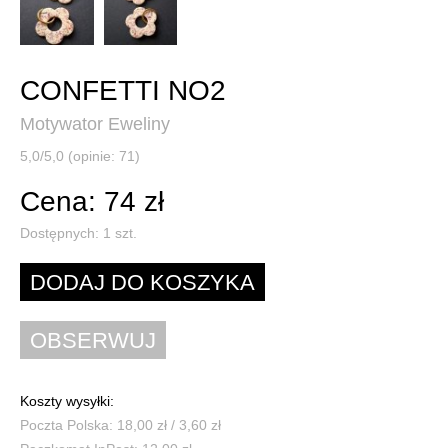
CONFETTI NO2
Motywator Eweliny
5,0/5,0 (opinie: 71)
Cena: 74 zł
Dostępnych:
1
szt.
Koszty wysyłki:
Poczta Polska: 18,00 zł / 3,60 zł