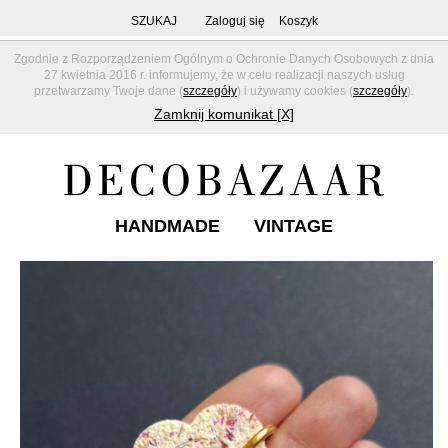
SZUKAJ
Zaloguj się
Koszyk
Zgodnie z Rozporządzeniem Ogólnym o Ochronie Danych Osobowych z dnia
27 kwietnia 2016 r. informujemy, że w celu realizacji naszych usług
przetwarzamy Twoje dane (
szczegóły
) i używamy cookies (
szczegóły
).
Zamknij komunikat [X]
HANDMADE
VINTAGE