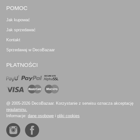
POMOC
Jak kupować
Jak sprzedawać
Kontakt
Sprzedawaj w DecoBazaar
PŁATNOŚCI
@ 2005-2026 DecoBazaar. Korzystanie z serwisu oznacza akceptację
regulaminu.
Informacje:
dane osobowe
i
pliki cookies