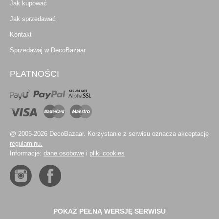
Jak kupować
Jak sprzedawać
Kontakt
Sprzedawaj w DecoBazaar
PŁATNOŚCI
@ 2005-2026 DecoBazaar. Korzystanie z serwisu oznacza akceptację
regulaminu.
Informacje:
dane osobowe
i
pliki cookies
POKAŻ PEŁNĄ WERSJĘ SERWISU