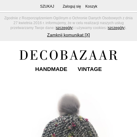
SZUKAJ
Zaloguj się
Koszyk
Zgodnie z Rozporządzeniem Ogólnym o Ochronie Danych Osobowych z dnia
27 kwietnia 2016 r. informujemy, że w celu realizacji naszych usług
przetwarzamy Twoje dane (
szczegóły
) i używamy cookies (
szczegóły
).
Zamknij komunikat [X]
HANDMADE
VINTAGE