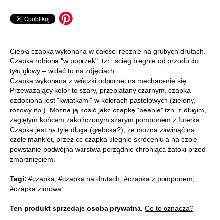
Ciepła czapka wykonana w całości ręcznie na grubych drutach.
Czapka robiona "w poprzek", tzn. ścieg biegnie od przodu do
tyłu głowy – widać to na zdjęciach.
Czapka wykonana z włóczki odpornej na mechacenie się.
Przeważający kolor to szary, przeplatany czarnym, czapka
ozdobiona jest "kwiatkami" w kolorach pastelowych (zielony,
różowy itp.). Można ją nosić jako czapkę "beanie" tzn. z długim,
zagiętym końcem zakończonym szarym pomponem z futerka.
Czapka jest na tyle długa (głęboka?), że można zawinąć na
czole mankiet, przez co czapka ulegnie skróceniu a na czole
powstanie podwójna warstwa porządnie chroniąca zatoki przed
zmarznięciem.
Tagi:
#czapka
,
#czapka na drutach
,
#czapka z pomponem
,
#czapka zimowa
Ten produkt sprzedaje osoba prywatna.
Co to oznacza?