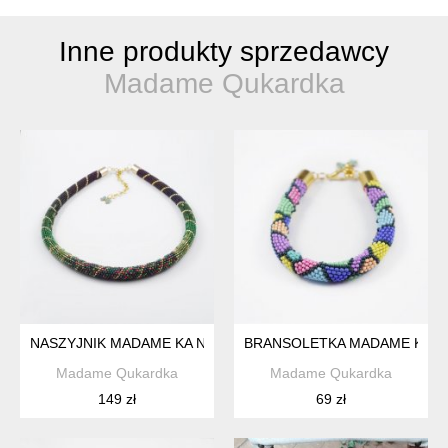
Inne produkty sprzedawcy
Madame Qukardka
NASZYJNIK MADAME KA NR 1
BRANSOLETKA MADAME KA N
Madame Qukardka
Madame Qukardka
149 zł
69 zł