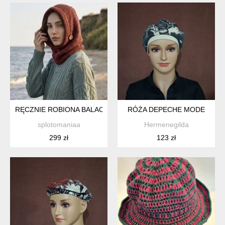
RĘCZNIE ROBIONA BALACLAVA MIĘKKI KAPTUROKOMIN Z AL
RÓŻA DEPECHE MODE
splotomaniaa
Hermenegilda
299 zł
123 zł