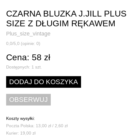
CZARNA BLUZKA J.JILL PLUS
SIZE Z DŁUGIM RĘKAWEM
Plus_size_vintage
0,0/5,0 (opinie: 0)
Cena: 58 zł
Dostępnych:
1
szt.
Koszty wysyłki:
Poczta Polska: 13,00 zł / 2,60 zł
Kurier: 19,00 zł