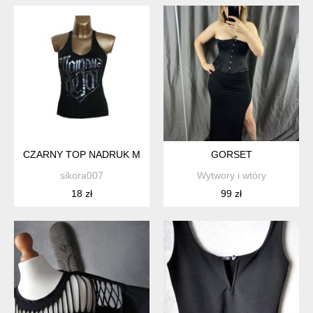
CZARNY TOP NADRUK M
GORSET
sikora007
Wytwory i wtóry
18 zł
99 zł