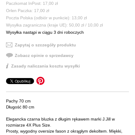
Paczkomat InPost: 17,00 zł
Orlen Paczka: 17,00 zł
Poczta Polska (odbiór w punkcie): 13,00 zł
Wysyłka zagraniczna (kraje UE): 50,00 zł / 10,00 zł
Wysyłka nastąpi w ciągu 3 dni roboczych
Zapytaj o szczegóły produktu
Zobacz opinie o sprzedawcy
Zasady naliczania kosztu wysyłki
Pachy 70 cm
Długość 80 cm
Elegancka czarna bluzka z długim rękawem marki J.Jill w
rozmiarze 4X Plus Size.
Prosty, wygodny oversize fason z okrągłym dekoltem. Miękki,