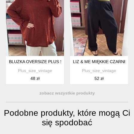
BLUZKA OVERSIZE PLUS SIZE 6XL 52 CEGLANA MELANŻ LUŹNA
LIZ & ME MIĘKKIE CZARNE S
Plus_size_vintage
Plus_size_vintage
48 zł
52 zł
zobacz wszystkie produkty
Podobne produkty, które mogą Ci
się spodobać