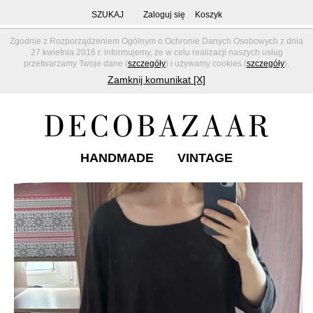
SZUKAJ
Zaloguj się
Koszyk
Zgodnie z Rozporządzeniem Ogólnym o Ochronie Danych Osobowych z dnia
27 kwietnia 2016 r. informujemy, że w celu realizacji naszych usług
przetwarzamy Twoje dane (
szczegóły
) i używamy cookies (
szczegóły
).
Zamknij komunikat [X]
HANDMADE
VINTAGE