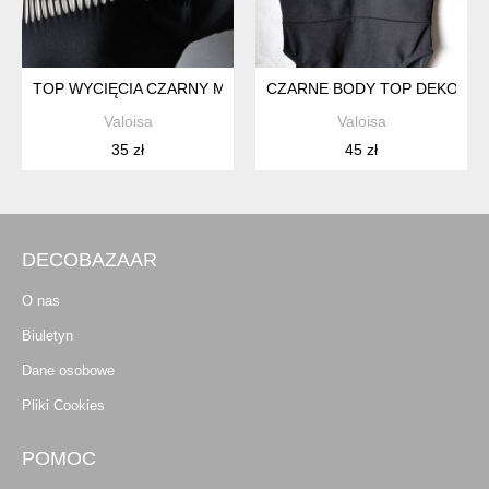
TOP WYCIĘCIA CZARNY MEDICINE XS S
CZARNE BODY TOP DEKOLT 
Valoisa
Valoisa
35 zł
45 zł
DECOBAZAAR
O nas
Biuletyn
Dane osobowe
Pliki Cookies
POMOC