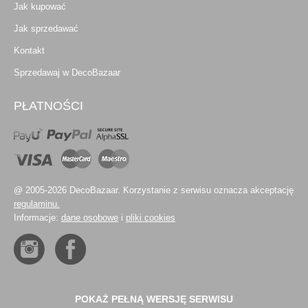
Jak kupować
Jak sprzedawać
Kontakt
Sprzedawaj w DecoBazaar
PŁATNOŚCI
@ 2005-2026 DecoBazaar. Korzystanie z serwisu oznacza akceptację
regulaminu.
Informacje:
dane osobowe
i
pliki cookies
POKAŻ PEŁNĄ WERSJĘ SERWISU