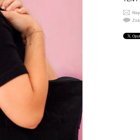
Nap
Zob