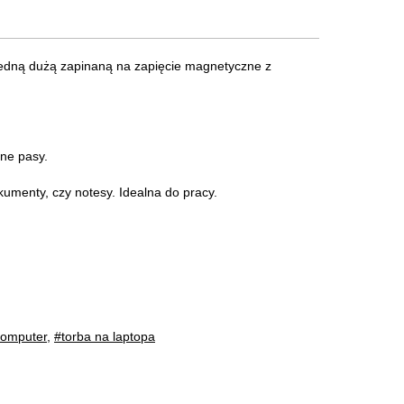
jedną dużą zapinaną na zapięcie magnetyczne z
ne pasy.
kumenty, czy notesy. Idealna do pracy.
komputer
,
#torba na laptopa