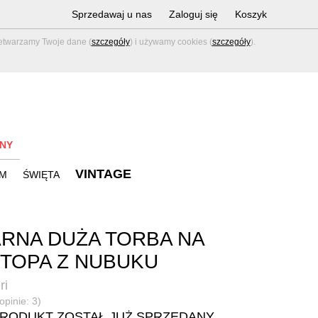
Sprzedawaj u nas
Zaloguj się
Koszyk
zetwarzamy Twoje dane (
szczegóły
) i używamy cookies (
szczegóły
).
NY
VINTAGE
M
ŚWIĘTA
RNA DUŻA TORBA NA
TOPA Z NUBUKU
ri
opinie: 3)
PRODUKT ZOSTAŁ JUŻ SPRZEDANY