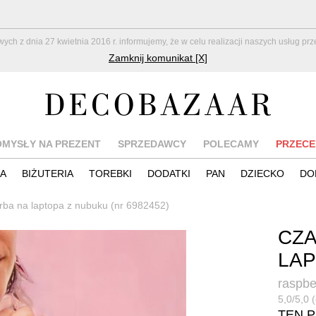
z dnia 27 kwietnia 2016 r. informujemy, że w celu realizacji naszych usług pr
Zamknij komunikat [X]
OMYSŁY NA PREZENT
SPRZEDAWCY
POLECAMY
PRZECE
IA
BIŻUTERIA
TOREBKI
DODATKI
PAN
DZIECKO
DO
rba na laptopa z nubuku (nr 6982452)
CZA
LAP
raspbe
5,0/5,0 (
TEN 