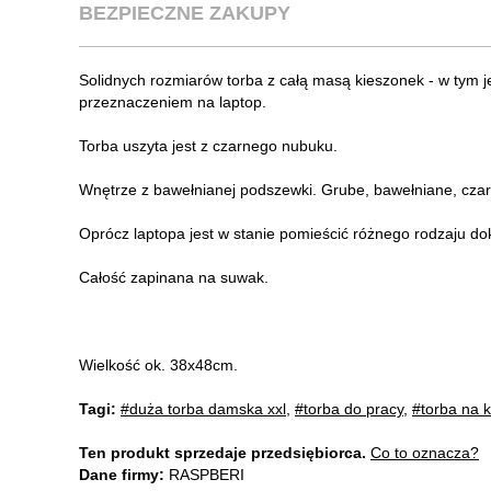
BEZPIECZNE ZAKUPY
Solidnych rozmiarów torba z całą masą kieszonek - w tym 
przeznaczeniem na laptop.
Torba uszyta jest z czarnego nubuku.
Wnętrze z bawełnianej podszewki. Grube, bawełniane, czar
Oprócz laptopa jest w stanie pomieścić różnego rodzaju do
Całość zapinana na suwak.
Wielkość ok. 38x48cm.
Tagi:
#duża torba damska xxl
,
#torba do pracy
,
#torba na 
Ten produkt sprzedaje przedsiębiorca.
Co to oznacza?
Dane firmy:
RASPBERI