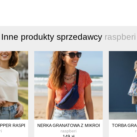
Inne produkty sprzedawcy
raspberi
 TKANIN | RASPBERI
PPER RASPBERI – UNIKATOWA TORBA HANDMADE Z KIESZENIAMI
NERKA GRANATOWA Z MIKROFAZY RASPBERI – R
TORBA GRA
i
raspberi
149 zł