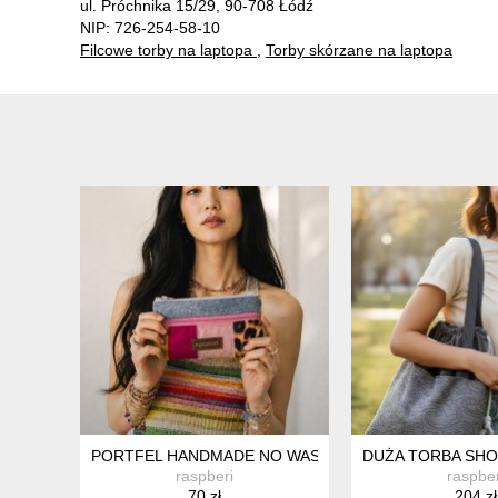
ul. Próchnika 15/29, 90-708 Łódź
NIP: 726-254-58-10
Filcowe torby na laptopa
,
Torby skórzane na laptopa
PORTFEL HANDMADE NO WASTE – UNIKAT Z RESZTEK
DUŻA TORBA SHO
raspberi
raspber
70 zł
204 zł