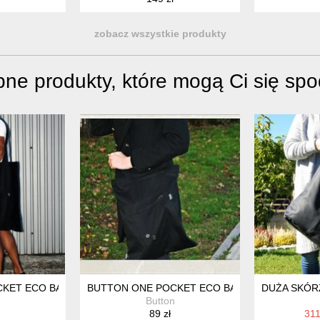
zobacz wszystkie produkty
ne produkty, które mogą Ci się sp
Y
CKET ECO BAG CZARNA TORBA
BUTTON ONE POCKET ECO BAG CZARNA TORB
DUŻA SKÓR
n
Button
89 zł
311