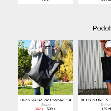
Podob
DUŻA SKÓRZANA DAMSKA TORBA - WOREK NA ZAKUP
BUTTON ONE PO
Bagoo
Butto
382 zł
509 zł
129 zł