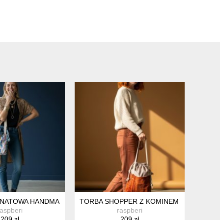
ĘCZNIE SZYTA SASZETKA NA PAS I PRZEZ RAMIĘ
NATOWA HANDMADE RASPBERI – UNIKATOWA TORBA DLA MAMY 
TORBA SHOPPER Z KOMINEM RASPBERI 
raspberi
raspberi
209 zł
209 zł