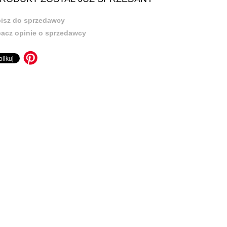
isz do sprzedawcy
acz opinie o sprzedawcy