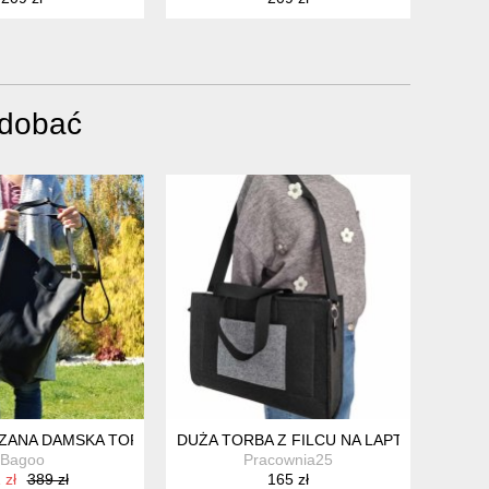
odobać
A
ZANA DAMSKA TORBA - WOREK NA ZAKUPY
DUŻA TORBA Z FILCU NA LAPTOPA CZARN
Bagoo
Pracownia25
 zł
389 zł
165 zł