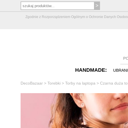
Zgodnie z Rozporządzeniem Ogólnym o Ochronie Danych Osobowych 
P
HANDMADE:
UBRAN
DecoBazaar
>
Torebki
>
Torby na laptopa
>
Czarna duża to