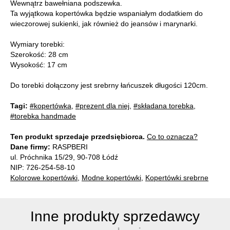
Wewnątrz bawełniana podszewka.
Ta wyjątkowa kopertówka będzie wspaniałym dodatkiem do
wieczorowej sukienki, jak również do jeansów i marynarki.
Wymiary torebki:
Szerokość: 28 cm
Wysokość: 17 cm
Do torebki dołączony jest srebrny łańcuszek długości 120cm.
Tagi:
#kopertówka
,
#prezent dla niej
,
#składana torebka
,
#torebka handmade
Ten produkt sprzedaje przedsiębiorca.
Co to oznacza?
Dane firmy:
RASPBERI
ul. Próchnika 15/29, 90-708 Łódź
NIP: 726-254-58-10
Kolorowe kopertówki
,
Modne kopertówki
,
Kopertówki srebrne
Inne produkty sprzedawcy