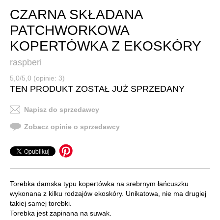
CZARNA SKŁADANA
PATCHWORKOWA
KOPERTÓWKA Z EKOSKÓRY
raspberi
5,0/5,0 (opinie: 3)
TEN PRODUKT ZOSTAŁ JUŻ SPRZEDANY
Napisz do sprzedawcy
Zobacz opinie o sprzedawcy
Torebka damska typu kopertówka na srebrnym łańcuszku
wykonana z kilku rodzajów ekoskóry. Unikatowa, nie ma drugiej
takiej samej torebki.
Torebka jest zapinana na suwak.