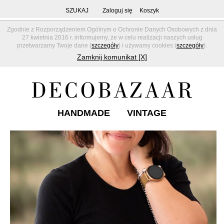
SZUKAJ
Zaloguj się
Koszyk
Zgodnie z Rozporządzeniem Ogólnym o Ochronie Danych Osobowych z dnia
27 kwietnia 2016 r. informujemy, że w celu realizacji naszych usług
przetwarzamy Twoje dane (
szczegóły
) i używamy cookies (
szczegóły
).
Zamknij komunikat [X]
HANDMADE
VINTAGE