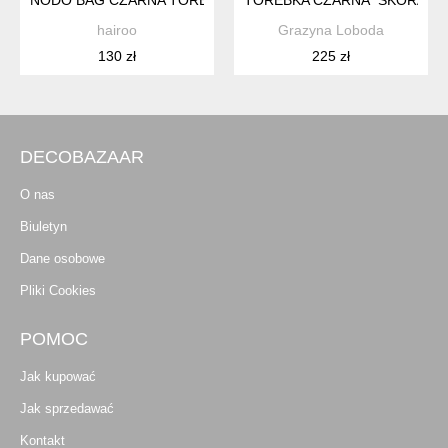
NODO BAG CZARNA TOREBKA / KOPERTÓWKA Z PASKIEM
TOREBKA CZARNA "SKÓRA WĘ
hairoo
Grazyna Loboda
130 zł
225 zł
DECOBAZAAR
O nas
Biuletyn
Dane osobowe
Pliki Cookies
POMOC
Jak kupować
Jak sprzedawać
Kontakt