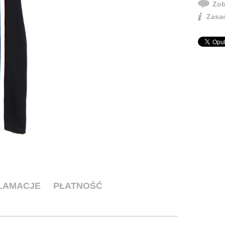
Zob
Zasad
KLAMACJE
PŁATNOŚĆ