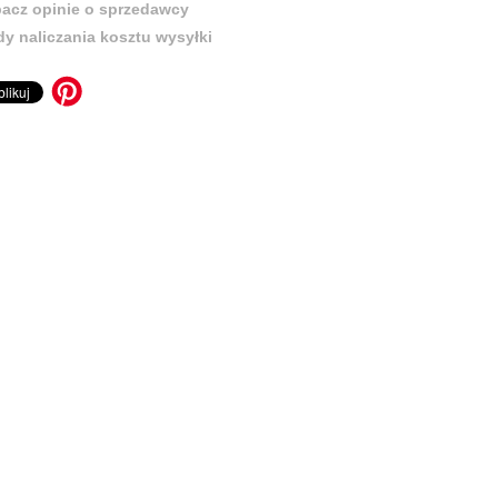
acz opinie o sprzedawcy
y naliczania kosztu wysyłki