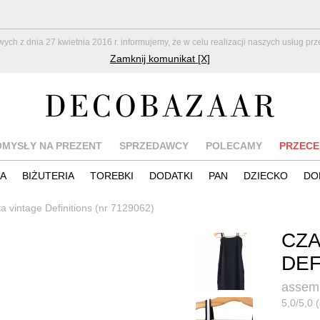
z dnia 27 kwietnia 2016 r. informujemy, że w celu realizacji naszych usług pr
Zamknij komunikat [X]
OMYSŁY NA PREZENT
SPRZEDAWCY
POLECAMY
PRZECE
IA
BIŻUTERIA
TOREBKI
DODATKI
PAN
DZIECKO
DO
a vintage Definitions (nr 7129062)
CZA
DEF
assem
5,0/5,0 