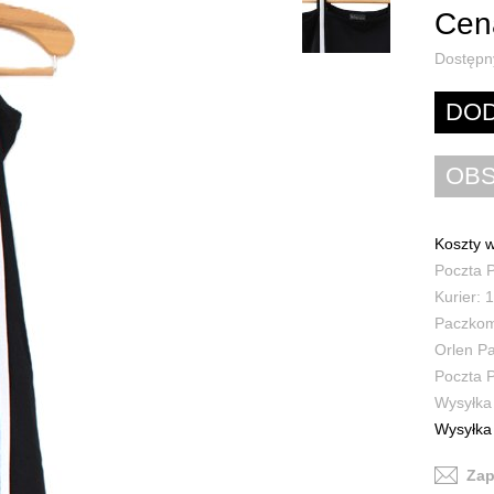
Cena
Dostępn
Koszty w
Poczta P
Kurier: 1
Paczkoma
Orlen Pa
Poczta P
Wysyłka 
Wysyłka 
Zap