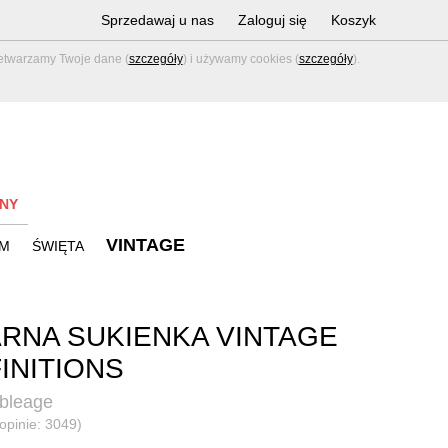
Sprzedawaj u nas
Zaloguj się
Koszyk
zetwarzamy Twoje dane (
szczegóły
) i używamy cookies (
szczegóły
).
NY
VINTAGE
M
ŚWIĘTA
RNA SUKIENKA VINTAGE
INITIONS
bleage
(opinie: 3049)