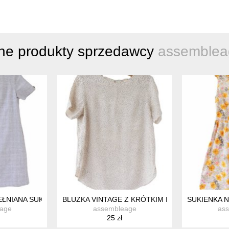
ne produkty sprzedawcy
assemblea
KATE COOPER
ŁNIANA SUKIENKA VINTAGE W KRATKĘ NEXT TAILORING
BLUZKA VINTAGE Z KRÓTKIM RĘKAWEM VINTA
SUKIENKA N
age
assembleage
as
25 zł