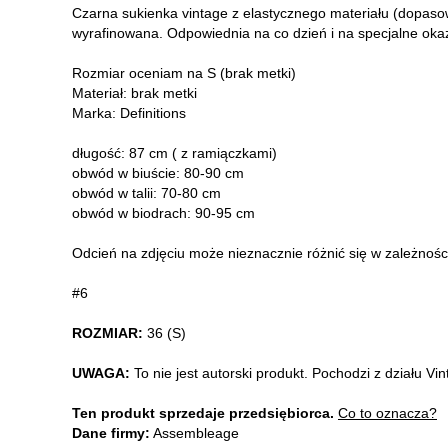
Czarna sukienka vintage z elastycznego materiału (dopasowu
wyrafinowana. Odpowiednia na co dzień i na specjalne okaz
Rozmiar oceniam na S (brak metki)
Materiał: brak metki
Marka: Definitions
długość: 87 cm ( z ramiączkami)
obwód w biuście: 80-90 cm
obwód w talii: 70-80 cm
obwód w biodrach: 90-95 cm
Odcień na zdjęciu może nieznacznie różnić się w zależnośc
#6
ROZMIAR:
36 (S)
UWAGA:
To nie jest autorski produkt. Pochodzi z działu V
Ten produkt sprzedaje przedsiębiorca.
Co to oznacza?
Dane firmy:
Assembleage