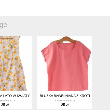
ge
GE WISKOZA DELIKATNY WZÓR
A LATO W KWIATY BAWEŁNA OUTFITTER'S MK L
BLUZKA BAWEŁNIANA Z KRÓTKIM RĘKAWE
sembleage
assembleage
25 zł
25 zł