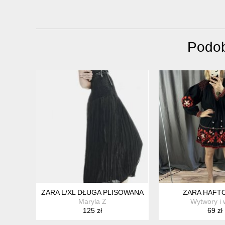
Podob
ZARA L/XL DŁUGA PLISOWANA SUKIENKA%%
ZARA HAFT
Maryla Z
Wytwory i 
125 zł
69 zł