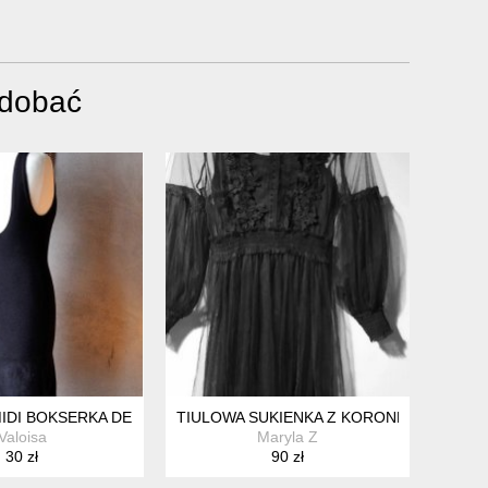
odobać
IDI BOKSERKA DEKOLT NA PLECACH XS S
TIULOWA SUKIENKA Z KORONKĄ S/M%%
Valoisa
Maryla Z
30 zł
90 zł