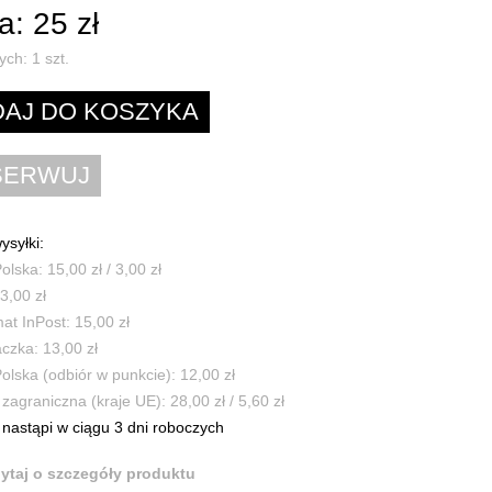
: 25 zł
ych:
1
szt.
ysyłki:
olska: 15,00 zł / 3,00 zł
3,00 zł
t InPost: 15,00 zł
czka: 13,00 zł
olska (odbiór w punkcie): 12,00 zł
zagraniczna (kraje UE): 28,00 zł / 5,60 zł
nastąpi w ciągu 3 dni roboczych
ytaj o szczegóły produktu