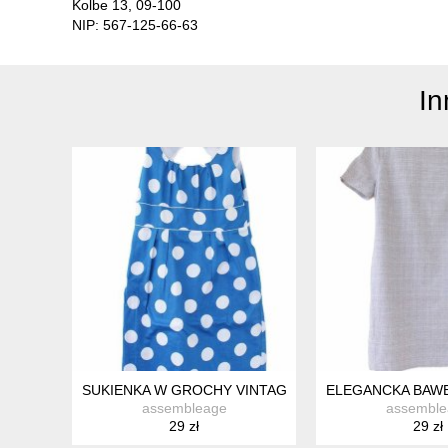
Kolbe 13, 09-100
NIP: 567-125-66-63
In
SUKIENKA W GROCHY VINTAGE PIN UP BAWEŁNA 40 
ELEGANCKA BAWE
assembleage
assemble
29 zł
29 zł