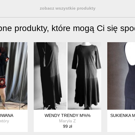
zobacz wszystkie produkty
ne produkty, które mogą Ci się sp
OWANA
WENDY TRENDY M%%
SUKIENKA M
wtóry
Maryla Z
99 zł