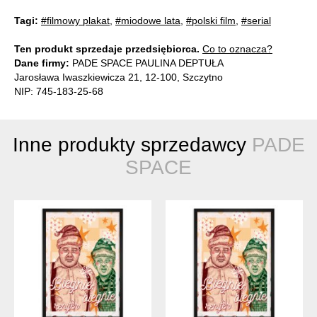
Tagi:
#filmowy plakat
,
#miodowe lata
,
#polski film
,
#serial
Ten produkt sprzedaje przedsiębiorca.
Co to oznacza?
Dane firmy:
PADE SPACE PAULINA DEPTUŁA
Jarosława Iwaszkiewicza 21, 12-100, Szczytno
NIP: 745-183-25-68
Inne produkty sprzedawcy
PADE
SPACE