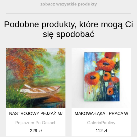
zobacz wszystkie produkty
Podobne produkty, które mogą Ci
się spodobać
NASTROJOWY PEJZAŻ MALOWANY NA PŁÓTNIE - "ZATOKA W
MAKOWA ŁĄKA - PRACA WYKO
Pejzażem Po Oczach
GaleriaPauliny
229 zł
112 zł