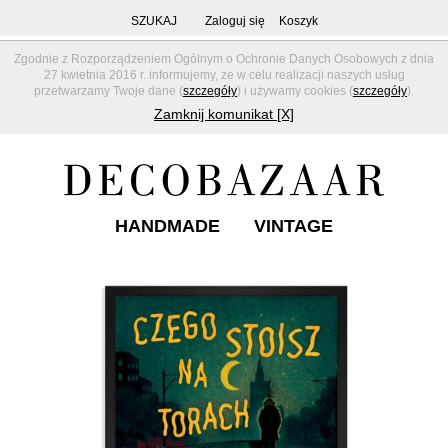
SZUKAJ
Zaloguj się
Koszyk
Zgodnie z Rozporządzeniem Ogólnym o Ochronie Danych Osobowych z dnia
27 kwietnia 2016 r. informujemy, że w celu realizacji naszych usług
przetwarzamy Twoje dane (
szczegóły
) i używamy cookies (
szczegóły
).
Zamknij komunikat [X]
HANDMADE
VINTAGE