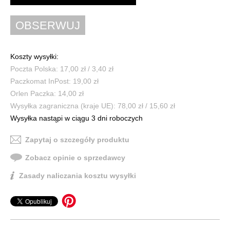
Koszty wysyłki:
Poczta Polska: 17,00 zł / 3,40 zł
Paczkomat InPost: 19,00 zł
Orlen Paczka: 14,00 zł
Wysyłka zagraniczna (kraje UE): 78,00 zł / 15,60 zł
Wysyłka nastąpi w ciągu 3 dni roboczych
Zapytaj o szczegóły produktu
Zobacz opinie o sprzedawcy
Zasady naliczania kosztu wysyłki