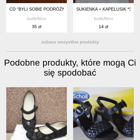
CD “BYLI SOBIE PODRÓŻNICY" *8
SUKIENKA + KAPELUSIK *39
butikAtico
butikAtico
35 zł
14 zł
zobacz wszystkie produkty
Podobne produkty, które mogą Ci
się spodobać