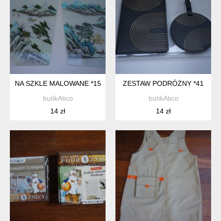
NA SZKLE MALOWANE *15
ZESTAW PODRÓŻNY *41
butikAtico
butikAtico
14 zł
14 zł