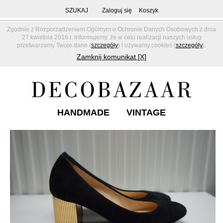
SZUKAJ
Zaloguj się
Koszyk
Zgodnie z Rozporządzeniem Ogólnym o Ochronie Danych Osobowych z dnia
27 kwietnia 2016 r. informujemy, że w celu realizacji naszych usług
przetwarzamy Twoje dane (
szczegóły
) i używamy cookies (
szczegóły
).
Zamknij komunikat [X]
HANDMADE
VINTAGE