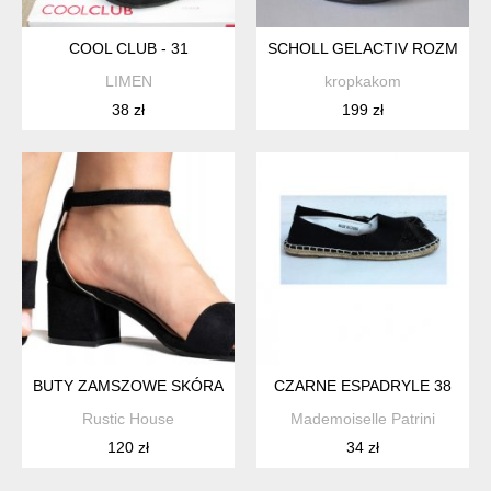
COOL CLUB - 31
SCHOLL GELACTIV ROZMIAR 
LIMEN
kropkakom
38 zł
199 zł
BUTY ZAMSZOWE SKÓRA
CZARNE ESPADRYLE 38
Rustic House
Mademoiselle Patrini
120 zł
34 zł