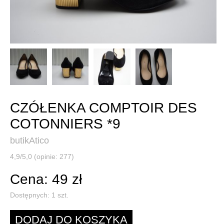
CZÓŁENKA COMPTOIR DES
COTONNIERS *9
butikAtico
4,9/5,0 (opinie: 277)
Cena: 49 zł
Dostępnych:
1
szt.