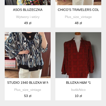
ASOS BLUZECZKA
CHICO'S TRAVELERS COLLECTI
Wytwory i wtóry
Plus_size_vintage
49 zł
48 zł
STUDIO 1940 BLUZKA W NIEBIESKI PRINT PLUS SIZE 30/32 9XL 
BLUZKA H&M *1
Plus_size_vintage
butikAtico
53 zł
10 zł