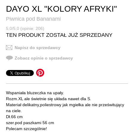
DAYO XL "KOLORY AFRYKI"
Piwnica pod Bananami
5,0/5,0 (opinie: 206)
TEN PRODUKT ZOSTAŁ JUŻ SPRZEDANY
Napisz do sprzedawcy
Zobacz opinie o sprzedawcy
Wspaniała bluzeczka na upały.
Rozm.XL ale świetnie się układa nawet dla S.
Materiał delikatny,poliestrowy jak mgiełka ale nie prześwitujący
na ciele.
Dł.66 cm
szer.pod paszkami 56 cm
Polecam szczególnie!