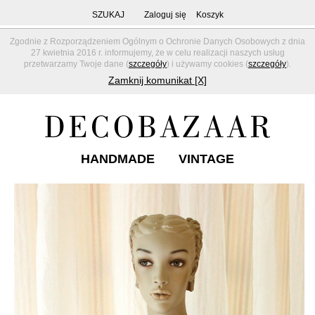
SZUKAJ
Zaloguj się
Koszyk
Zgodnie z Rozporządzeniem Ogólnym o Ochronie Danych Osobowych z dnia
27 kwietnia 2016 r. informujemy, że w celu realizacji naszych usług
przetwarzamy Twoje dane (
szczegóły
) i używamy cookies (
szczegóły
).
Zamknij komunikat [X]
HANDMADE
VINTAGE