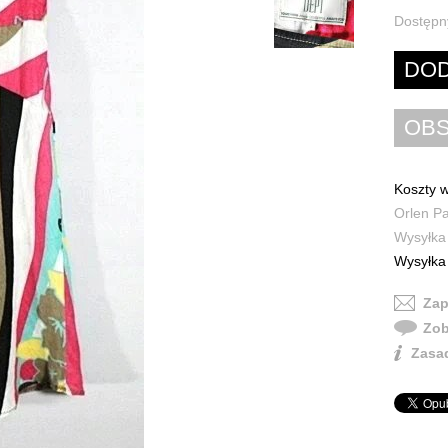
Dostępn
Koszty w
Orlen Pa
Wysyłka 
Wysyłka 
Zap
Zob
Zasad