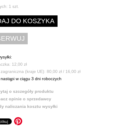
ych:
1
szt.
ysyłki:
czka: 12,00 zł
zagraniczna (kraje UE): 80,00 zł / 16,00 zł
nastąpi w ciągu 3 dni roboczych
ytaj o szczegóły produktu
acz opinie o sprzedawcy
y naliczania kosztu wysyłki