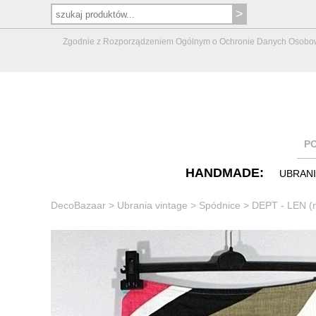
Zgodnie z Rozporządzeniem Ogólnym o Ochronie Danych Osobowych 
P
HANDMADE:
UBRAN
DecoBazaar
>
Ubrania vintage
>
Spódnice
>
DEPT - LEN (