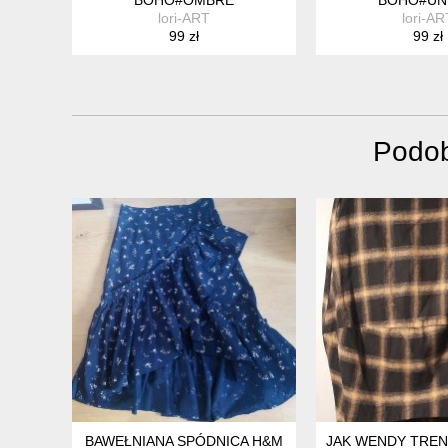
lori-ART
lori-AR
99 zł
99 zł
Podob
BAWEŁNIANA SPÓDNICA H&M
JAK WENDY TRE