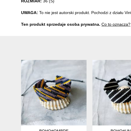
ROZMIAR:
36 (S)
UWAGA:
To nie jest autorski produkt. Pochodzi z działu V
Ten produkt sprzedaje osoba prywatna.
Co to oznacza?
BOHO#OMBRE
BOHO#UN