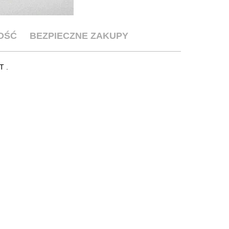
OŚĆ
BEZPIECZNE ZAKUPY
T .