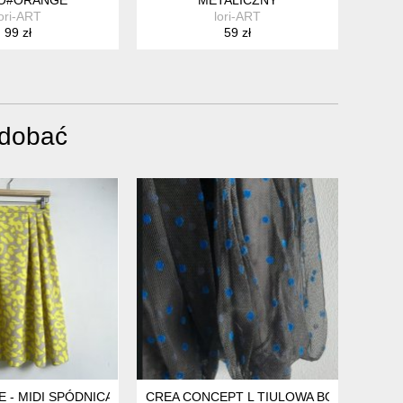
lori-ART
lori-ART
99 zł
59 zł
odobać
- MIDI SPÓDNICA - 36
CREA CONCEPT L TIULOWA BOMBKA