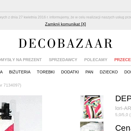
z dnia 27 kwietnia 2016 r. informujemy, że w celu realizacji naszych usług pr
Zamknij komunikat [X]
OMYSŁY NA PREZENT
SPRZEDAWCY
POLECAMY
PRZECE
IA
BIŻUTERIA
TOREBKI
DODATKI
PAN
DZIECKO
DO
nr 7134097)
DEP
lori-A
5,0/5,0 (
Cena