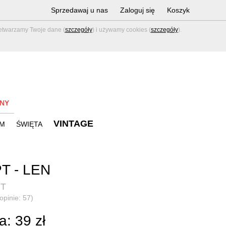
Sprzedawaj u nas
Zaloguj się
Koszyk
zetwarzamy Twoje dane (
szczegóły
) i używamy cookies (
szczegóły
).
NY
VINTAGE
M
ŚWIĘTA
T - LEN
RT
opinie: 57)
: 39 zł