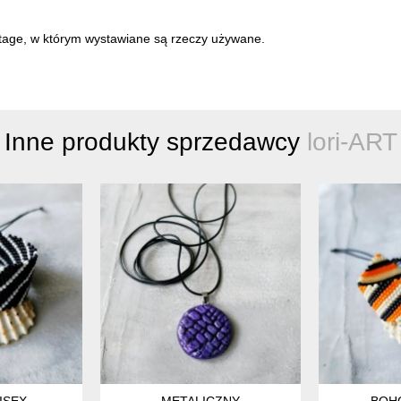
intage, w którym wystawiane są rzeczy używane.
Inne produkty sprzedawcy
lori-ART
ISEX
METALICZNY
BOH