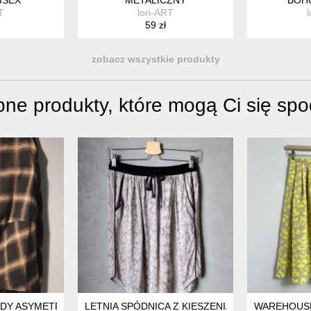
T
lori-ART
59 zł
zobacz wszystkie produkty
ne produkty, które mogą Ci się sp
NDY ASYMETRYCZNA M
LETNIA SPÓDNICA Z KIESZENIAMI XS S
WAREHOUSE 