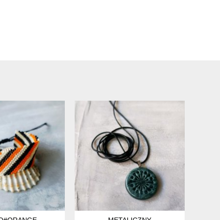
O#ORANGE
METALICZNY