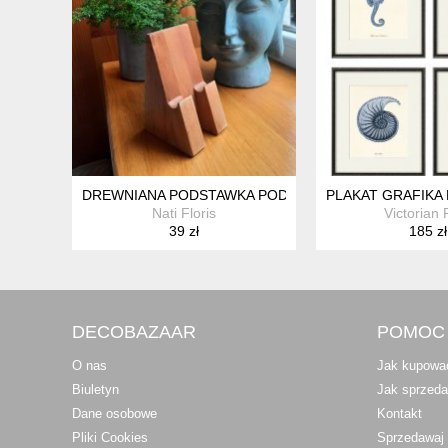
DREWNIANA PODSTAWKA POD TELEFON
PLAKAT GRAFIKA
Nati Floris
Victorian 
39 zł
185 zł
DECOBAZAAR
POMOC
O nas
Jak kupowa
Biuletyn
Jak sprzed
Dane osobowe
Kontakt
Pliki Cookies
Sprzedawaj