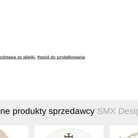
odstawa ze sklejki
,
#spód do szydełkowania
nne produkty sprzedawcy
SMX Desi