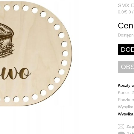
SMX D
0,0/5,0 (
Cena
Dostępn
Koszty w
Kurier: 2
Paczkoma
Wysyłka 
Wysyłka 
Zap
Zob