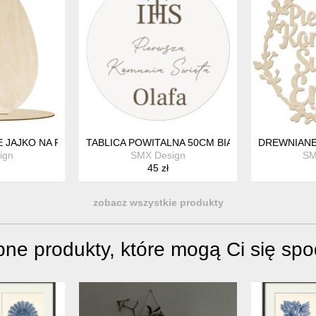
RACJA NA KOMUNIE DO KOŚCIOŁA
 JAJKO NA PODSTAWCE DO MALOWANIA OZDABIANIA 20CM ZE SK
TABLICA POWITALNA 50CM BIAŁA NA KOMUNIE 
DREWNIANE
ign
SMX Design
SM
45 zł
zobacz wszystkie produkty
ne produkty, które mogą Ci się sp