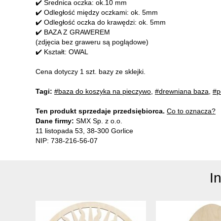
✔️ Średnica oczka: ok.10 mm
✔️ Odległość między oczkami: ok. 5mm
✔️ Odległość oczka do krawędzi: ok. 5mm
✔️ BAZA Z GRAWEREM
(zdjęcia bez graweru są poglądowe)
✔️ Kształt: OWAL
Cena dotyczy 1 szt. bazy ze sklejki.
Tagi:
#baza do koszyka na pieczywo
,
#drewniana baza
,
#p
Ten produkt sprzedaje przedsiębiorca.
Co to oznacza?
Dane firmy:
SMX Sp. z o.o.
11 listopada 53, 38-300 Gorlice
NIP: 738-216-56-07
I