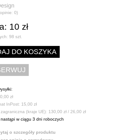
esign
opinie: 0)
: 10 zł
ych:
98
szt.
ysyłki:
0,00 zł
t InPost: 15,00 zł
zagraniczna (kraje UE): 130,00 zł / 26,00 zł
nastąpi w ciągu 3 dni roboczych
ytaj o szczegóły produktu
acz opinie o sprzedawcy