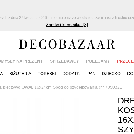
z dnia 27 kwietnia 2016 r. informujemy, że w celu realizacji naszych usług pr
Zamknij komunikat [X]
OMYSŁY NA PREZENT
SPRZEDAWCY
POLECAMY
PRZECE
IA
BIŻUTERIA
TOREBKI
DODATKI
PAN
DZIECKO
DO
na pieczywo OWAL 16x24cm Spód do szydełkowania (nr 7050321)
DRE
KOS
16X
SZ