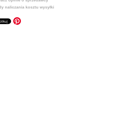
y naliczania kosztu wysyłki