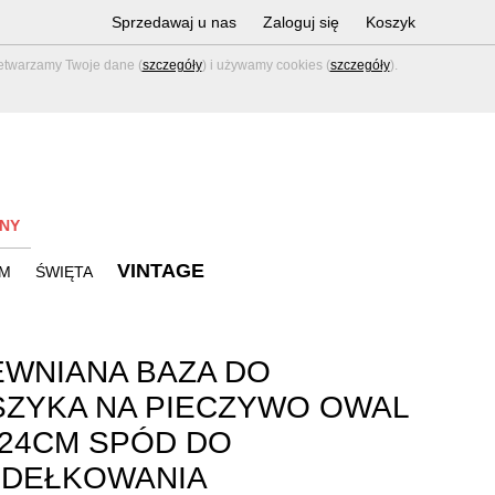
Sprzedawaj u nas
Zaloguj się
Koszyk
zetwarzamy Twoje dane (
szczegóły
) i używamy cookies (
szczegóły
).
NY
VINTAGE
M
ŚWIĘTA
WNIANA BAZA DO
ZYKA NA PIECZYWO OWAL
24CM SPÓD DO
YDEŁKOWANIA