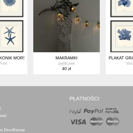
 KONIK MORSKI MUSZLA PREZENT
MAKRAMKI
PLAKAT GR
Print
pętliczek
Vict
40 zł
PŁATNOŚCI
ć
awać
 w DecoBazaar