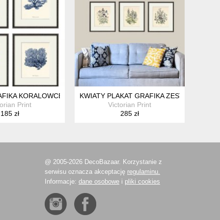
AFIKA KORALOWCE MUSZLA PREZENT
KWIATY PLAKAT GRAFIKA ZESTAW 6X A4
orian Print
Victorian Print
185 zł
285 zł
@ 2005-2026 DecoBazaar. Korzystanie z
serwisu oznacza akceptację
regulaminu.
Informacje:
dane osobowe
i
pliki cookies