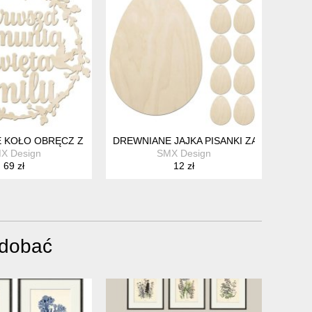
LEJKI
BANER GIRLANDA KOMUNIA Z IMIENIEM
 KOŁO OBRĘCZ Z IMIENIEM 70CM DEKORACJE OZDOBY NA SALE
DREWNIANE JAJKA PISANKI ZAWIESZKI 1
X Design
SMX Design
69 zł
12 zł
odobać