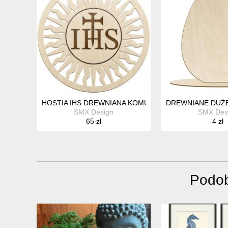
HOSTIA IHS DREWNIANA KOMUNIA DUŻA 50CM DEKO
DREWNIANE DUŻE
SMX Design
SMX Des
65 zł
4 zł
Podob