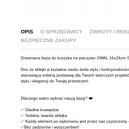
OPIS
O SPRZEDAWCY
ZWROTY I RE
BEZPIECZNE ZAKUPY
Drewniana baza do koszyka na pieczywo OWAL 16x24cm S
Dno ze sklejki w kształcie owalu doda stylu i funkcjonalnoś
stanowiąca solidną podstawę dla Twoich twórczych projektó
stylu i elegancji do Twojej przestrzeni.
Dlaczego watro wybrać naszą bazę? ❤️
✅ Gładkie krawędzie
✅ Solidna, twarda sklejka
✅ Każdy element po wykonaniu jest przez nas czyszczony - 
✅Bez zadziorów i wyszczerbień!