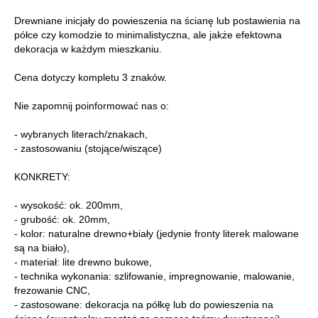
Drewniane inicjały do powieszenia na ścianę lub postawienia na
półce czy komodzie to minimalistyczna, ale jakże efektowna
dekoracja w każdym mieszkaniu.
Cena dotyczy kompletu 3 znaków.
Nie zapomnij poinformować nas o:
- wybranych literach/znakach,
- zastosowaniu (stojące/wiszące)
KONKRETY:
- wysokość: ok. 200mm,
- grubość: ok. 20mm,
- kolor: naturalne drewno+biały (jedynie fronty literek malowane
są na biało),
- materiał: lite drewno bukowe,
- technika wykonania: szlifowanie, impregnowanie, malowanie,
frezowanie CNC,
- zastosowane: dekoracja na półkę lub do powieszenia na