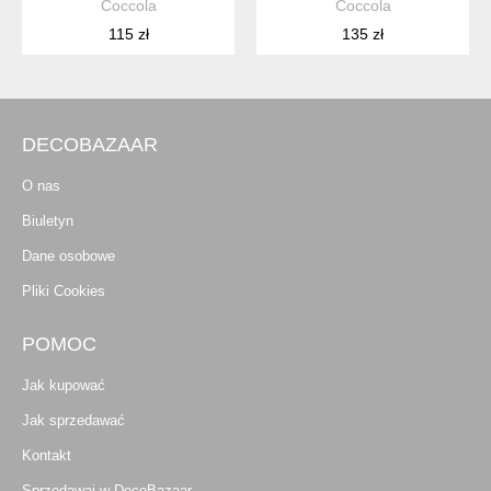
Coccola
Coccola
115 zł
135 zł
DECOBAZAAR
O nas
Biuletyn
Dane osobowe
Pliki Cookies
POMOC
Jak kupować
Jak sprzedawać
Kontakt
Sprzedawaj w DecoBazaar