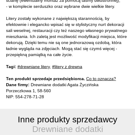
ścianę (ewentualny montaż za pomocą taśmy dwustronnej),
- w komplecie serduszko oraz wybrane dwie wielkie litery.
Litery zostały wykonane z największą starannością, by
efektownie i elegancko wpisać się w stylistyczny nurt dekoracji
sali weselnej, restauracji czy też naszego własnego prywatnego
mieszkania. Ich zaletą jest możliwość modyfikacji miejsca, które
dekorują. Dzięki temu nie są one jednorazową ozdobą, która
ładnie wygląda na zdjęciach. Mogą stać się czymś więcej -
przepiękną pamiątką na całe życie.
Tagi:
#drewniane litery
,
#litery z drewna
Ten produkt sprzedaje przedsiębiorca.
Co to oznacza?
Dane firmy:
Drewniane dodatki Agata Życzińska
Porzeczkowa 1, 58-560
NIP: 554-278-71-28
Inne produkty sprzedawcy
Drewniane dodatki