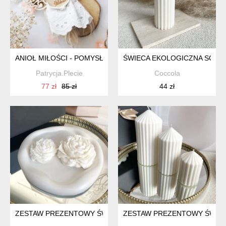
ANIOŁ MIŁOŚCI - POMYSŁ NA PREZENT | ANIOŁEK NA ŚLUB IT
ŚWIECA EKOLOGICZNA SOJO
Patrycja.Plecie
Coccola
77 zł
85 zł
44 zł
ZESTAW PREZENTOWY ŚWIECE EKOLOGICZNE SOJOWE DEKOR
ZESTAW PREZENTOWY ŚWIEC