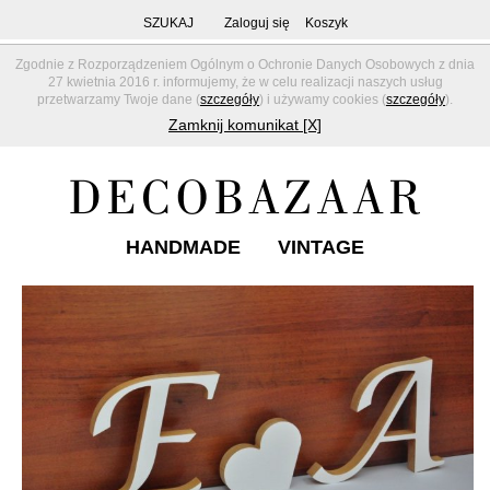
SZUKAJ
Zaloguj się
Koszyk
Zgodnie z Rozporządzeniem Ogólnym o Ochronie Danych Osobowych z dnia
27 kwietnia 2016 r. informujemy, że w celu realizacji naszych usług
przetwarzamy Twoje dane (
szczegóły
) i używamy cookies (
szczegóły
).
Zamknij komunikat [X]
HANDMADE
VINTAGE