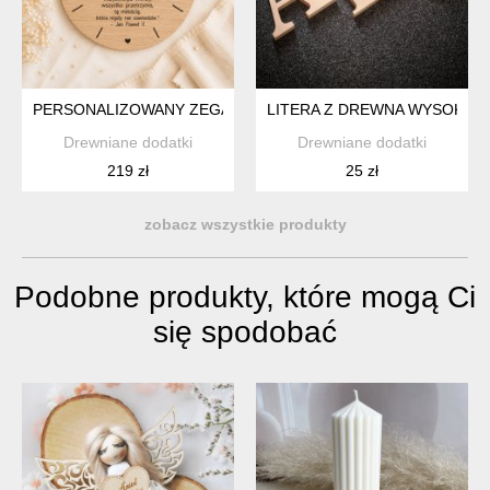
PERSONALIZOWANY ZEGAR ŚCIENNY Z CYTATEM PAPIEŻA JAN
LITERA Z DREWNA WYSOKOŚĆ
Drewniane dodatki
Drewniane dodatki
219 zł
25 zł
zobacz wszystkie produkty
Podobne produkty, które mogą Ci
się spodobać