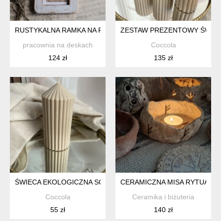
RUSTYKALNA RAMKA NA FOTOGRAFIĘ
ZESTAW PREZENTOWY ŚWIEC
pracownia na deskach
Coccola
124 zł
135 zł
ŚWIECA EKOLOGICZNA SOJOWA DEKORACYJNA "GRACE" 14
CERAMICZNA MISA RYTUALNA
Coccola
Ceramika i biżuteria
55 zł
140 zł