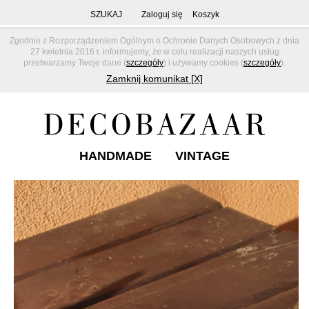
SZUKAJ
Zaloguj się
Koszyk
Zgodnie z Rozporządzeniem Ogólnym o Ochronie Danych Osobowych z dnia
27 kwietnia 2016 r. informujemy, że w celu realizacji naszych usług
przetwarzamy Twoje dane (
szczegóły
) i używamy cookies (
szczegóły
).
Zamknij komunikat [X]
HANDMADE
VINTAGE