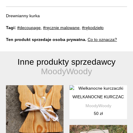
Drewnianny kurka
Tagi:
#decoupage
,
#ręcznie malowane
,
#rękodzieło
Ten produkt sprzedaje osoba prywatna.
Co to oznacza?
Inne produkty sprzedawcy
MoodyWoody
WIELKANOCNE KURCZACZKI
MoodyWoody
50 zł