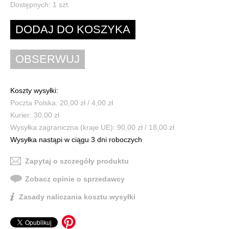
Dostępnych:
1
szt.
Koszty wysyłki:
Poczta Polska: 20,00 zł / 4,00 zł
Kurier: 30,00 zł
Wysyłka zagraniczna (kraje UE): 90,00 zł / 18,00 zł
Wysyłka nastąpi w ciągu 3 dni roboczych
Zapytaj o szczegóły produktu
Zobacz opinie o sprzedawcy
Zasady naliczania kosztu wysyłki