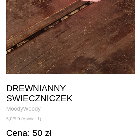
DREWNIANNY
SWIECZNICZEK
MoodyWoody
5,0/5,0 (opinie: 1)
Cena: 50 zł