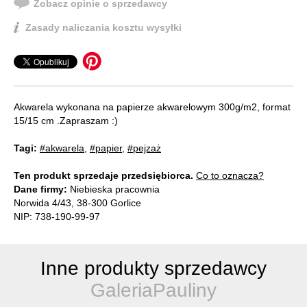
Zobacz opinie o sprzedawcy
Zasady naliczania kosztu wysyłki
Akwarela wykonana na papierze akwarelowym 300g/m2, format
15/15 cm .Zapraszam :)
Tagi:
#akwarela
,
#papier
,
#pejzaż
Ten produkt sprzedaje przedsiębiorca.
Co to oznacza?
Dane firmy:
Niebieska pracownia
Norwida 4/43, 38-300 Gorlice
NIP: 738-190-99-97
Inne produkty sprzedawcy
GaleriaPauliny