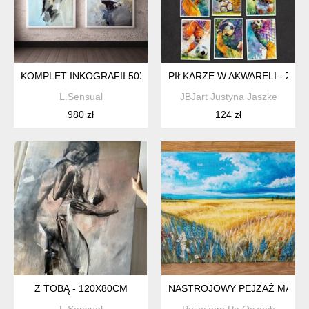
KOMPLET INKOGRAFII 50X70CM
PIŁKARZE W AKWARELI - ZES
L.Sensual
JBJart Justyna Jaszke
980 zł
124 zł
Z TOBĄ - 120X80CM
NASTROJOWY PEJZAŻ MALOWA