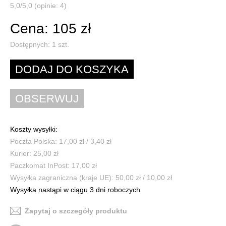
5,0/5,0 (opinie: 4)
Cena: 105 zł
Dostępnych:
1
szt.
Koszty wysyłki:
Poczta Polska: 17,00 zł / 3,40 zł
Kurier: 25,00 zł
Paczkomat InPost: 17,00 zł
Wysyłka zagraniczna (kraje UE): 50,00 zł / 10,00 zł
Wysyłka nastąpi w ciągu 3 dni roboczych
Zapytaj o szczegóły produktu