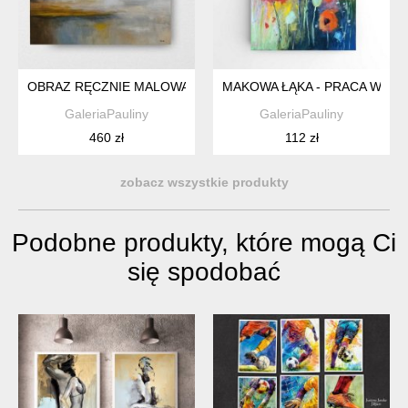
OBRAZ RĘCZNIE MALOWANY - MORZE
MAKOWA ŁĄKA - PRACA WYKO
GaleriaPauliny
GaleriaPauliny
460 zł
112 zł
zobacz wszystkie produkty
Podobne produkty, które mogą Ci
się spodobać