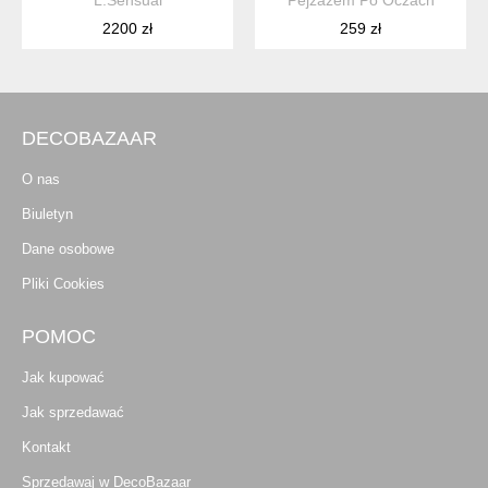
L.Sensual
Pejzażem Po Oczach
2200 zł
259 zł
DECOBAZAAR
O nas
Biuletyn
Dane osobowe
Pliki Cookies
POMOC
Jak kupować
Jak sprzedawać
Kontakt
Sprzedawaj w DecoBazaar