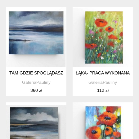
TAM GDZIE SPOGLĄDASZ-OBRAZ AKRYLOWY FORMATU 40/5
ŁĄKA- PRACA WYKONANA PAS
GaleriaPauliny
GaleriaPauliny
360 zł
112 zł