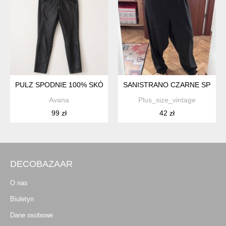
PULZ SPODNIE 100% SKÓRA
SANISTRANO CZARNE SPODNIE 
Avana
Plus_size_vintage
99 zł
42 zł
DECOBAZAAR
O nas
Biuletyn
Dane osobowe