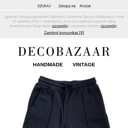
SZUKAJ
Zaloguj się
Koszyk
Zgodnie z Rozporządzeniem Ogólnym o Ochronie Danych Osobowych z dnia
27 kwietnia 2016 r. informujemy, że w celu realizacji naszych usług
przetwarzamy Twoje dane (
szczegóły
) i używamy cookies (
szczegóły
).
Zamknij komunikat [X]
HANDMADE
VINTAGE