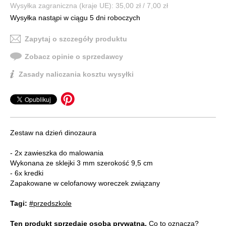
Wysyłka zagraniczna (kraje UE): 35,00 zł / 7,00 zł
Wysyłka nastąpi w ciągu 5 dni roboczych
Zapytaj o szczegóły produktu
Zobacz opinie o sprzedawcy
Zasady naliczania kosztu wysyłki
Zestaw na dzień dinozaura
- 2x zawieszka do malowania
Wykonana ze sklejki 3 mm szerokość 9,5 cm
- 6x kredki
Zapakowane w celofanowy woreczek związany
Tagi:
#przedszkole
Ten produkt sprzedaje osoba prywatna.
Co to oznacza?