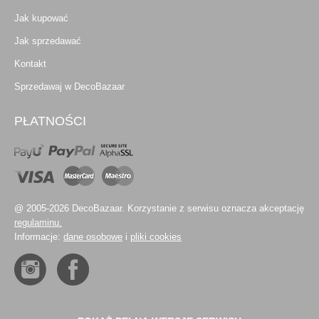
Jak kupować
Jak sprzedawać
Kontakt
Sprzedawaj w DecoBazaar
PŁATNOŚCI
@ 2005-2026 DecoBazaar. Korzystanie z serwisu oznacza akceptację
regulaminu.
Informacje:
dane osobowe
i
pliki cookies