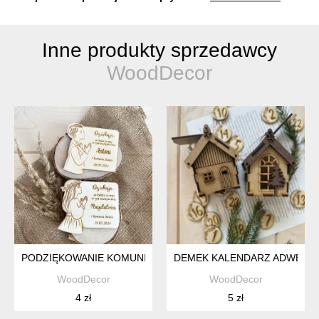
Inne produkty sprzedawcy
WoodDecor
PODZIĘKOWANIE KOMUNIJNE
DEMEK KALENDARZ ADWEN
WoodDecor
WoodDecor
4 zł
5 zł