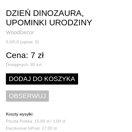
DZIEŃ DINOZAURA,
UPOMINKI URODZINY
WoodDecor
0,0/5,0 (opinie: 0)
Cena: 7 zł
Dostępnych:
80
szt.
Koszty wysyłki:
Poczta Polska: 15,00 zł / 3,00 zł
Paczkomat InPost: 17,00 zł