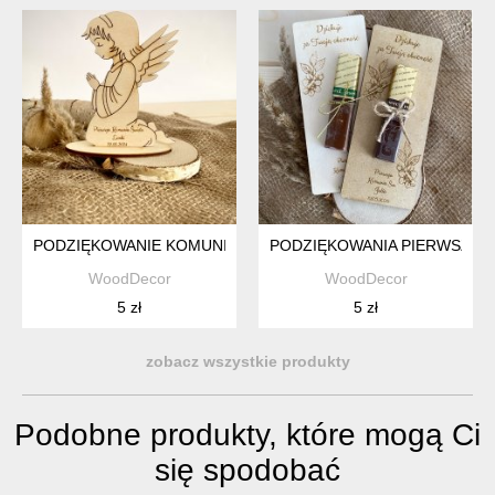
PODZIĘKOWANIE KOMUNIA ANIOŁEK
PODZIĘKOWANIA PIERWSZA K
WoodDecor
WoodDecor
5 zł
5 zł
zobacz wszystkie produkty
Podobne produkty, które mogą Ci
się spodobać