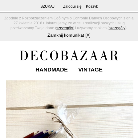
SZUKAJ
Zaloguj się
Koszyk
Zgodnie z Rozporządzeniem Ogólnym o Ochronie Danych Osobowych z dnia
27 kwietnia 2016 r. informujemy, że w celu realizacji naszych usług
przetwarzamy Twoje dane (
szczegóły
) i używamy cookies (
szczegóły
).
Zamknij komunikat [X]
HANDMADE
VINTAGE