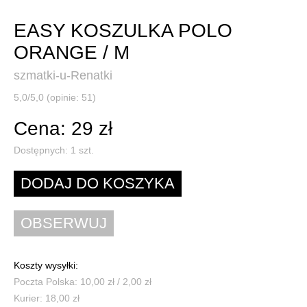
EASY KOSZULKA POLO
ORANGE / M
szmatki-u-Renatki
5,0/5,0 (opinie: 51)
Cena: 29 zł
Dostępnych:
1
szt.
Koszty wysyłki:
Poczta Polska: 10,00 zł / 2,00 zł
Kurier: 18,00 zł