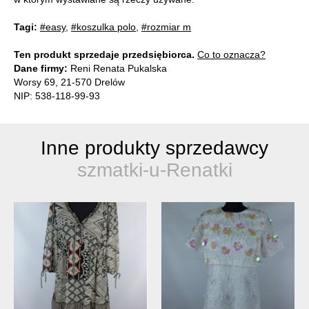
Tagi:
#easy
,
#koszulka polo
,
#rozmiar m
Ten produkt sprzedaje przedsiębiorca.
Co to oznacza?
Dane firmy:
Reni Renata Pukalska
Worsy 69, 21-570 Drelów
NIP: 538-118-99-93
Inne produkty sprzedawcy
szmatki-u-Renatki