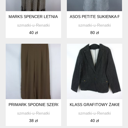
MARKS SPENCER LETNIA SZYFONOWA SUKIENKA FALBANY 14 
ASOS PETITE SUKIENKA PRZE
szmatki-u-Renatki
szmatki-u-Renatki
40 zł
80 zł
PRIMARK SPODNIE SZEROKIE PROSTE PALAZZO OLIWKA KHAK
KLASS GRAFITOWY ŻAKIET A'L
szmatki-u-Renatki
szmatki-u-Renatki
38 zł
40 zł