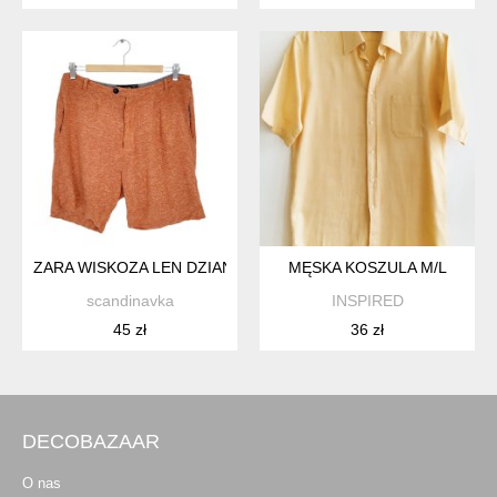
ZARA WISKOZA LEN DZIANINOWE SPODENKI MĘSKI M
MĘSKA KOSZULA M/L
scandinavka
INSPIRED
45 zł
36 zł
DECOBAZAAR
O nas