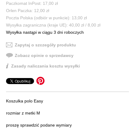
Paczkomat InPost: 17,00 zł
Orlen Paczka: 12,00 zł
Poczta Polska (odbiór w punkcie): 13,00 zł
Wysyłka zagraniczna (kraje UE): 40,00 zł / 8,00 zł
Wysyłka nastąpi w ciągu 3 dni roboczych
Zapytaj o szczegóły produktu
Zobacz opinie o sprzedawcy
Zasady naliczania kosztu wysyłki
Koszulka polo Easy
rozmiar z metki M
proszę sprawdzić podane wymiary