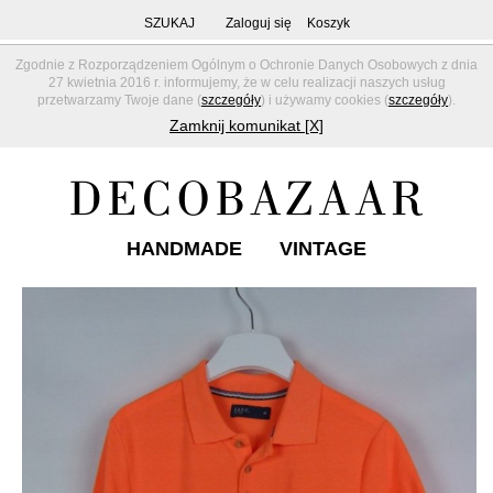
SZUKAJ
Zaloguj się
Koszyk
Zgodnie z Rozporządzeniem Ogólnym o Ochronie Danych Osobowych z dnia
27 kwietnia 2016 r. informujemy, że w celu realizacji naszych usług
przetwarzamy Twoje dane (
szczegóły
) i używamy cookies (
szczegóły
).
Zamknij komunikat [X]
HANDMADE
VINTAGE