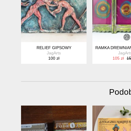
RELIEF GIPSOWY
RAMKA DREWNIA
JagArts
JagArt
100 zł
105 zł
15
Podob