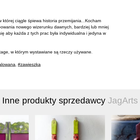
tórej ciągle śpiewa historia przemijania...Kocham
reowania nowego wizerunku dawnych, bardziej lub mniej
ę aby każda z tych prac była indywidualna i jedyna w
intage, w którym wystawiane są rzeczy używane.
alowana
,
#zawieszka
Inne produkty sprzedawcy
JagArts