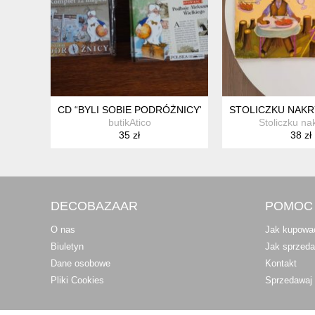
CD “BYLI SOBIE PODRÓŻNICY" *8
STOLICZKU NAKRY
butikAtico
Stoliczku nak
35 zł
38 zł
DECOBAZAAR
POMOC
O nas
Jak kupowa
Biuletyn
Jak sprzed
Dane osobowe
Kontakt
Pliki Cookies
Sprzedawaj