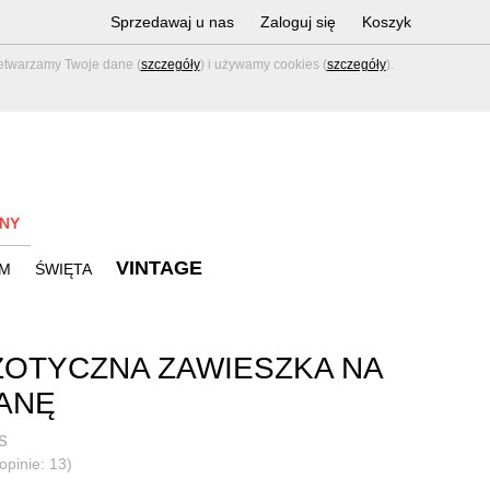
Sprzedawaj u nas
Zaloguj się
Koszyk
zetwarzamy Twoje dane (
szczegóły
) i używamy cookies (
szczegóły
).
NY
VINTAGE
M
ŚWIĘTA
OTYCZNA ZAWIESZKA NA
ANĘ
s
opinie: 13)