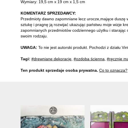
Wymiary: 19,5 cm x 19 cm x 1,5 cm
KOMENTARZ SPRZEDAWCY:
Przedmioty dawno zapomniane lecz urocze,mające duszę w k
sztukę i pragnę ją rozwijać ukazując państwu moje wizje k
zapomnianych przedmiotów codziennego użytku i starając si
swoim rodzaju.
UWAGA:
To nie jest autorski produkt. Pochodzi z działu V
Tagi:
#drewniane dekoracje
,
#ozdoba ścienna
,
#ręcznie m
Ten produkt sprzedaje osoba prywatna.
Co to oznacza?