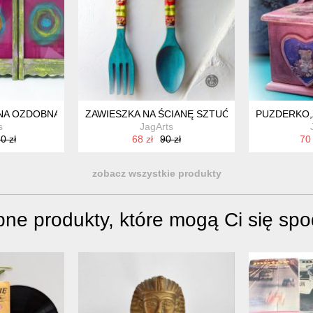
NA OZDOBNA TRYPTYK
ZAWIESZKA NA ŚCIANĘ SZTUĆCE Z DREWNA 
PUZDERKO,
s
JagArts
0 zł
68 zł
90 zł
70 
zobacz wszystkie produkty
ne produkty, które mogą Ci się sp