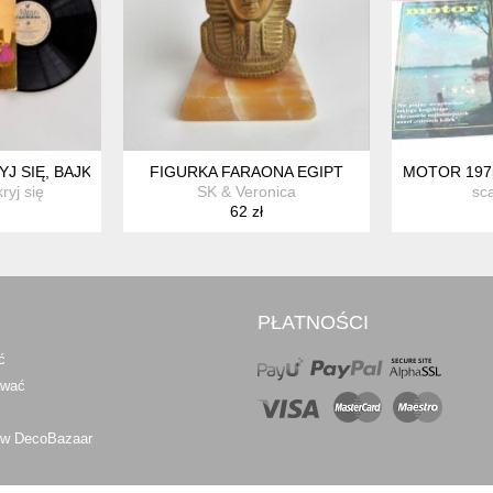
J SIĘ, BAJKI MUZYCZNE NA WINYLU, PRL
FIGURKA FARAONA EGIPT
MOTOR 197
ryj się
SK & Veronica
sc
62 zł
PŁATNOŚCI
ć
awać
 w DecoBazaar