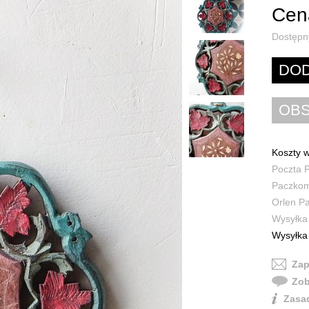
Cena
Dostępn
Koszty w
Poczta P
Paczkoma
Orlen Pa
Wysyłka 
Wysyłka 
Zap
Zob
Zasad