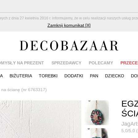
z dnia 27 kwietnia 2016 r. informujemy, że w celu realizacji naszych usług pr
Zamknij komunikat [X]
OMYSŁY NA PREZENT
SPRZEDAWCY
POLECAMY
PRZECE
IA
BIŻUTERIA
TOREBKI
DODATKI
PAN
DZIECKO
DO
 na ścianę (nr 6763317)
EGZ
ŚCI
JagArt
5,0/5,0 (