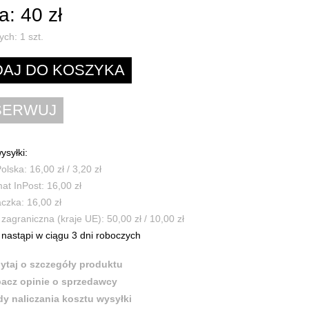
: 40 zł
ych:
1
szt.
ysyłki:
olska: 16,00 zł / 3,20 zł
t InPost: 16,00 zł
czka: 16,00 zł
zagraniczna (kraje UE): 50,00 zł / 10,00 zł
nastąpi w ciągu 3 dni roboczych
ytaj o szczegóły produktu
acz opinie o sprzedawcy
y naliczania kosztu wysyłki