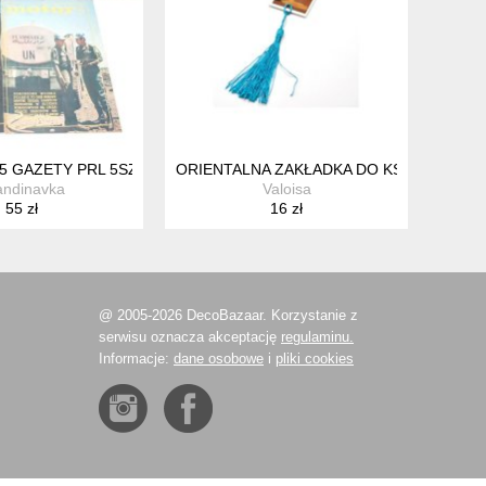
5 GAZETY PRL 5SZT
ORIENTALNA ZAKŁADKA DO KSIĄŻKI TRA
andinavka
Valoisa
55 zł
16 zł
@ 2005-2026 DecoBazaar. Korzystanie z
serwisu oznacza akceptację
regulaminu.
Informacje:
dane osobowe
i
pliki cookies