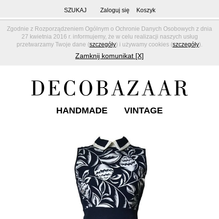
SZUKAJ
Zaloguj się
Koszyk
Zgodnie z Rozporządzeniem Ogólnym o Ochronie Danych Osobowych z dnia
27 kwietnia 2016 r. informujemy, że w celu realizacji naszych usług
przetwarzamy Twoje dane (
szczegóły
) i używamy cookies (
szczegóły
).
Zamknij komunikat [X]
HANDMADE
VINTAGE