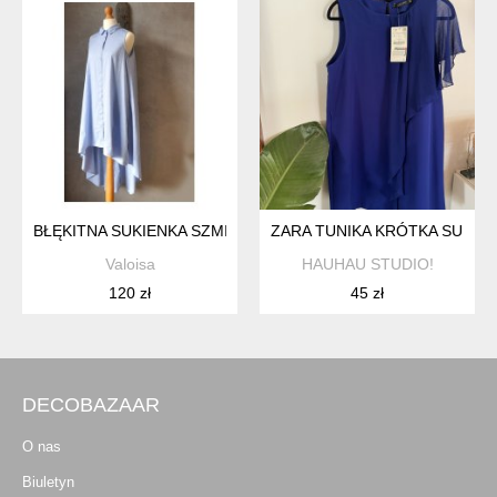
BŁĘKITNA SUKIENKA SZMIZJERKA HIGH-LOW XS S
ZARA TUNIKA KRÓTKA SUKIE
Valoisa
HAUHAU STUDIO!
120 zł
45 zł
DECOBAZAAR
O nas
Biuletyn