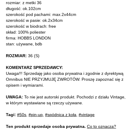
rozmiar: z metki 36
długość: ok.102cm
szerokość pod pachami: max.2x44cm
szerokość w pasie: ok.2x34cm
szerokość w biodrach: free
skład: 100% poliester
firma: HOBBS LONDON
stan: używane, bdb
ROZMIAR:
36 (S)
KOMENTARZ SPRZEDAWCY:
Uwaga!!! Sprzedaję jako osoba prywatna i zgodnie z dyrektywą
Omnibus NIE PRZYJMUJĘ ZWROTÓW. Proszę zapoznać się z
opisem i wymiarami.
UWAGA:
To nie jest autorski produkt. Pochodzi z działu Vintage,
w którym wystawiane są rzeczy używane.
Tagi:
#50s
,
#pin-up
,
#spódnica z koła
,
#vintage
Ten produkt sprzedaje osoba prywatna.
Co to oznacza?