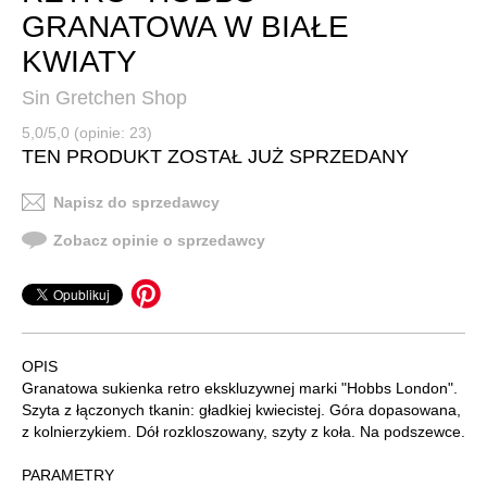
GRANATOWA W BIAŁE
KWIATY
Sin Gretchen Shop
5,0/5,0 (opinie: 23)
TEN PRODUKT ZOSTAŁ JUŻ SPRZEDANY
Napisz do sprzedawcy
Zobacz opinie o sprzedawcy
OPIS
Granatowa sukienka retro ekskluzywnej marki "Hobbs London".
Szyta z łączonych tkanin: gładkiej kwiecistej. Góra dopasowana,
z kolnierzykiem. Dół rozkloszowany, szyty z koła. Na podszewce.
PARAMETRY