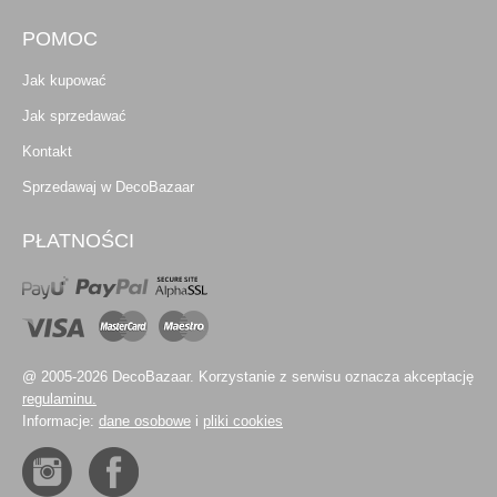
POMOC
Jak kupować
Jak sprzedawać
Kontakt
Sprzedawaj w DecoBazaar
PŁATNOŚCI
@ 2005-2026 DecoBazaar. Korzystanie z serwisu oznacza akceptację
regulaminu.
Informacje:
dane osobowe
i
pliki cookies