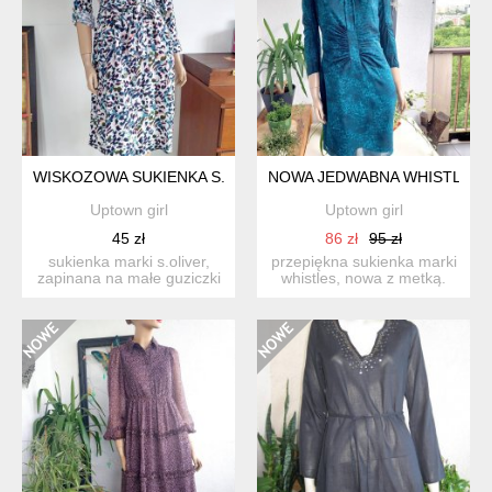
WISKOZOWA SUKIENKA S. OLIVER
NOWA JEDWABNA WHISTLES 
Uptown girl
Uptown girl
45 zł
86 zł
95 zł
sukienka marki s.oliver,
przepiękna sukienka marki
zapinana na małe guziczki
whistles, nowa z metką.
w bardzo dobrym sta...
cena pierwotna 339$....