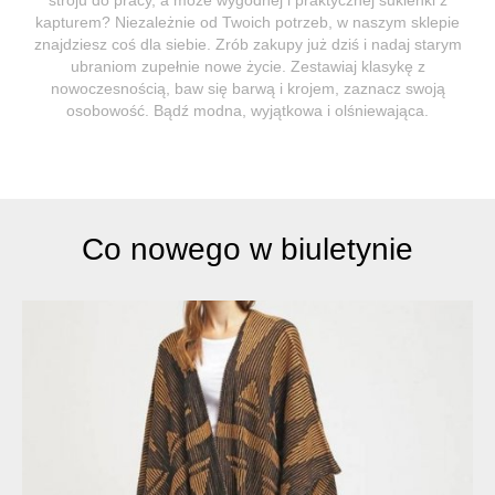
kapturem? Niezależnie od Twoich potrzeb, w naszym sklepie
znajdziesz coś dla siebie. Zrób zakupy już dziś i nadaj starym
ubraniom zupełnie nowe życie. Zestawiaj klasykę z
nowoczesnością, baw się barwą i krojem, zaznacz swoją
osobowość. Bądź modna, wyjątkowa i olśniewająca.
Co nowego w biuletynie