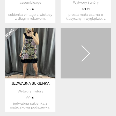
assembleage
Wytwory i wtóry
25 zł
49 zł
sukienka vintage z wiskozy
prosta mała czarna o
z długim rękawem.
klasycznym wyglądzie. z
zwiewny, delikatny materi...
lejącego się poliestru el...
JEDWABNA SUKIENKA
Wytwory i wtóry
69 zł
jedwabna sukienka z
siateczkową podszewką.
philosophy blues original.
...