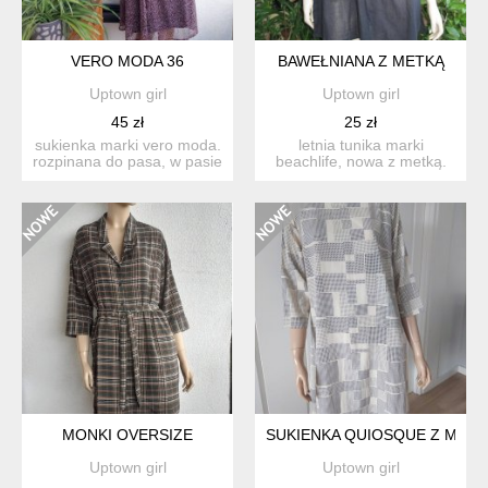
VERO MODA 36
BAWEŁNIANA Z METKĄ
Uptown girl
Uptown girl
45 zł
25 zł
sukienka marki vero moda.
letnia tunika marki
rozpinana do pasa, w pasie
beachlife, nowa z metką.
gumka materiał 10...
materiał cienka bawełna. ...
MONKI OVERSIZE
SUKIENKA QUIOSQUE Z METK
Uptown girl
Uptown girl