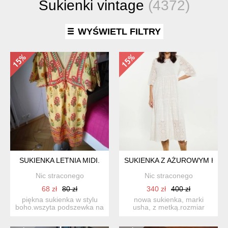
Sukienki vintage
(4372)
WYŚWIETL FILTRY
SUKIENKA LETNIA MIDI.
SUKIENKA Z AŻUROWYM HAF
Nic straconego
Nic straconego
68 zł
80 zł
340 zł
400 zł
piękna sukienka w stylu
nowa sukienka, marki
boho.wszyta podszewka na
usha, z metką.rozmiar
dole dwa rozcięcia.ba...
42,ale pasuje na 44.
dokład...