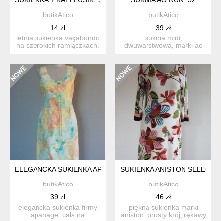
butikAtico
butikAtico
14 zł
39 zł
letnia sukienka vagabondo
suknia midi,
na szerokich ramiączkach.
dwuwarstwowa, marki ao
długość ramiączek ...
run. sukienka popielata z
czarnym ...
ELEGANCKA SUKIENKA APANAGE *27
SUKIENKA ANISTON SELECTED
butikAtico
butikAtico
39 zł
46 zł
elegancka sukienka firmy
piękna sukienka marki
apanage. cała na
aniston. prosty krój, rękawy