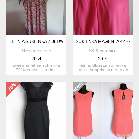
LETNIA SUKIENKA Z JEDWABIEM
SUKIENKA MAGENTA 42-44
Nic straconego
SK & Veronica
70 zł
29 zł
zwiewna letnia sukienka
letnia, dłuższa sukienka
70% jedwab. na dole
marki bonprix. w modnym
rozporki. mało gniotący si...
kolorze magenta. kr...