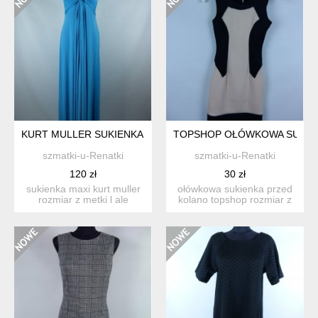
KURT MULLER SUKIENKA MAXI Z METKĄ / M
TOPSHOP OŁÓWKOWA SUKIENK
szmatki-u-Renatki
szmatki-u-Renatki
120 zł
30 zł
sukienka maxi kurt muller
ołówkowa sukienka przed
rozmiar z metki l ale
kolano topshop rozmiar z
rozmiar jest zawyżo...
metki 4 / 32 petit...