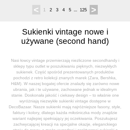
<
>
1
2
3
4
5
...
125
Sukienki vintage nowe i
używane (second hand)
Nasi łowcy vintage przemierzają niezliczone secondhandy i
sklepy typu outlet w poszukiwaniu pięknych, niezwykłych
sukienek. Część spośród prezentowanych produktów
pochodzi z retro kolekcji znanych marek (Zara, Bershka,
H&M). W naszej bogatej ofercie znalazły się zarówno nowe
ubrania, jak i te używane, zachowane jednak w idealnym
stanie. Doskonała jakość i ciekawy design – to właśnie one
wyróżniają niezwykłe sukienki vintage dostępne w
DecoBazaar. Nasze sukienki mają najróżniejsze fasony, style,
faktury i kolory, dlatego każda miłośniczka mody znajdzie
wariant najlepiej spełniający jej oczekiwania. Poszukujesz
zachwycającej kreacji na specjalne okazje, eleganckiego
stroju do pracy, a może wygodnej i praktycznej sukienki z