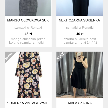
MANGO OŁÓWKOWA SUKIENKA PRZED KOLANO KRATKA / M
NEXT CZARNA SUKIENKA DO K
szmatki-u-Renatki
szmatki-u-Renatki
45 zł
46 zł
mango sukienka przed
czarna sukienka next
kolano rozmiar z metki m
rozmiar z metki 14 / 42
proszę sprawdzić p...
proszę sprawdzić po...
SUKIENKA VINTAGE ZWIEWNA Z DŁUGIM RĘKAWEM WISKOZA
MAŁA CZARNA