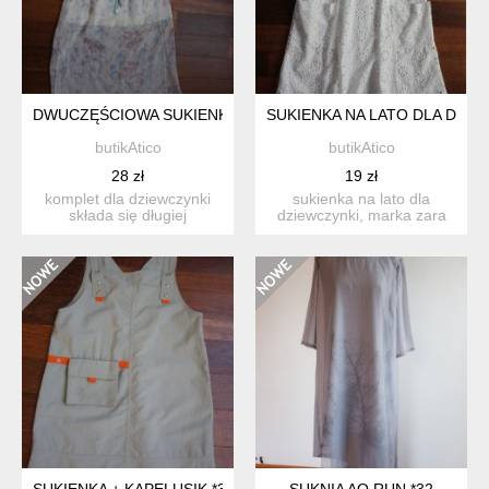
DWUCZĘŚCIOWA SUKIENKA #24
SUKIENKA NA LATO DLA DZIEW
butikAtico
butikAtico
28 zł
19 zł
komplet dla dziewczynki
sukienka na lato dla
składa się długiej
dziewczynki, marka zara
spódniczki i bluzeczki.
kids. bawełniana z
spó...
charak...
SUKIENKA + KAPELUSIK *39
SUKNIA AO RUN *32