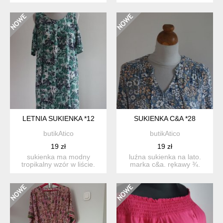
podszewce. na plecach
¾. materiał: 89% wi...
długi ...
LETNIA SUKIENKA *12
SUKIENKA C&A *28
butikAtico
butikAtico
19 zł
19 zł
sukienka ma modny
luźna sukienka na lato.
tropikalny wzór w liście.
marka c&a. rękawy ¾.
fason z odsłoniętymi
materiał wiskoza. stan ba...
ramio...