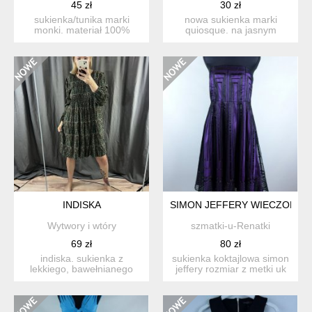
45 zł
30 zł
sukienka/tunika marki
nowa sukienka marki
monki. materiał 100%
quiosque. na jasnym
jedwabisty w dotyku
beżowym tle, czarny
poliest...
geometrycz...
INDISKA
SIMON JEFFERY WIECZOROWA 
Wytwory i wtóry
szmatki-u-Renatki
69 zł
80 zł
indiska. sukienka z
sukienka koktajlowa simon
lekkiego, bawełnianego
jeffery rozmiar z metki uk
płótna. etno wzory, luźny
10 / eu 36 ...
k...