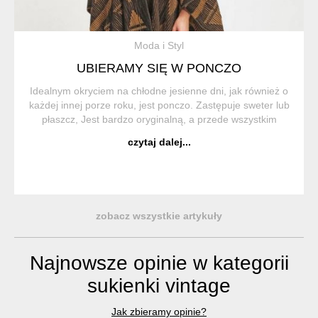
Moda i Styl
UBIERAMY SIĘ W PONCZO
Idealnym okryciem na chłodne jesienne dni, jak również o
każdej innej porze roku, jest ponczo. Zastępuje sweter lub
płaszcz, Jest bardzo oryginalną, a przede wszystkim
wygodną i praktyczną częścią garderoby. Ponczo (z hiszp.
czytaj dalej...
Poncho) to trad...
zobacz wszystkie artykuły
Najnowsze opinie w kategorii
sukienki vintage
Jak zbieramy opinie?