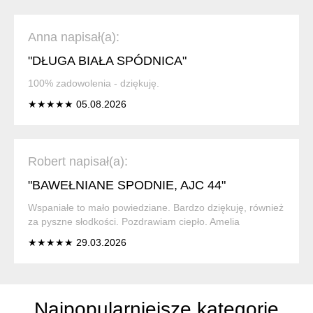
Anna napisał(a):
"DŁUGA BIAŁA SPÓDNICA"
100% zadowolenia - dziękuję.
★★★★★ 05.08.2026
Robert napisał(a):
"BAWEŁNIANE SPODNIE, AJC 44"
Wspaniałe to mało powiedziane. Bardzo dziękuję, również
za pyszne słodkości. Pozdrawiam ciepło. Amelia
★★★★★ 29.03.2026
Najpopularniejsze kategorie