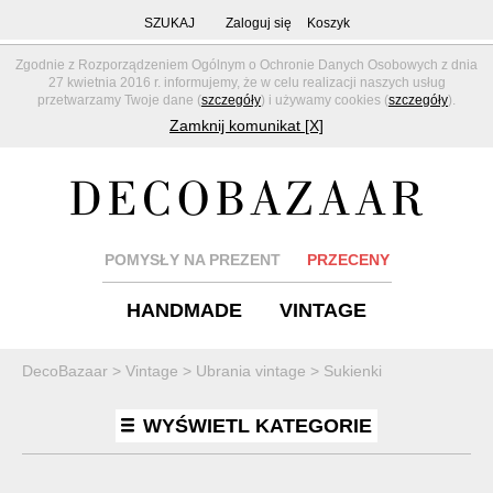
SZUKAJ
Zaloguj się
Koszyk
Zgodnie z Rozporządzeniem Ogólnym o Ochronie Danych Osobowych z dnia
27 kwietnia 2016 r. informujemy, że w celu realizacji naszych usług
przetwarzamy Twoje dane (
szczegóły
) i używamy cookies (
szczegóły
).
Zamknij komunikat [X]
POMYSŁY NA PREZENT
PRZECENY
HANDMADE
VINTAGE
DecoBazaar
>
Vintage
>
Ubrania vintage
>
Sukienki
WYŚWIETL KATEGORIE