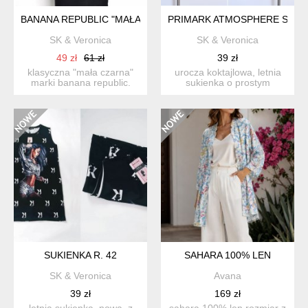
BANANA REPUBLIC "MAŁA CZARNA" R. 36/38
PRIMARK ATMOSPHERE S- M
SK & Veronica
SK & Veronica
49 zł
61 zł
39 zł
klasyczna "mała czarna"
urocza koktajlowa, letnia
marki banana republic.
sukienka o prostym
prosty fason...
fasonie. nowa, z metką....
SUKIENKA R. 42
SAHARA 100% LEN
SK & Veronica
Avana
39 zł
169 zł
letnia sukienka, nowa, z
sahara 100% len rozmiar z