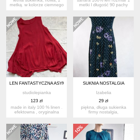
metką. w kolorze ciemnego
metki l długość 90 pachy
granatu, prawie cz...
60 sukienk...
LEN FANTASTYCZNA ASYMETRYCZNA ORYGINALNA SUKIENKA 
SUKNIA NOSTALGIA
studiolepianka
Izabelia
123 zł
29 zł
made in italy 100 % linen .
piękna, długa sukienka
efektowna , oryginalna
firmy nostalgia,
asymetryczna sukien...
rozm.s/mniejsze m kolor
ciemn...