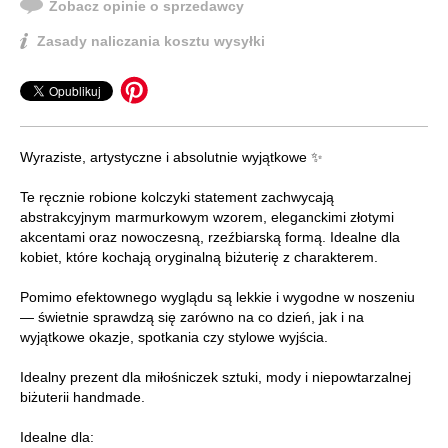
Zobacz opinie o sprzedawcy
Zasady naliczania kosztu wysyłki
Wyraziste, artystyczne i absolutnie wyjątkowe ✨
Te ręcznie robione kolczyki statement zachwycają
abstrakcyjnym marmurkowym wzorem, eleganckimi złotymi
akcentami oraz nowoczesną, rzeźbiarską formą. Idealne dla
kobiet, które kochają oryginalną biżuterię z charakterem.
Pomimo efektownego wyglądu są lekkie i wygodne w noszeniu
— świetnie sprawdzą się zarówno na co dzień, jak i na
wyjątkowe okazje, spotkania czy stylowe wyjścia.
Idealny prezent dla miłośniczek sztuki, mody i niepowtarzalnej
biżuterii handmade.
Idealne dla: