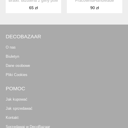
Bratki. Biżuteria z gliny polimerowej
PracowniaHandMade
65 zł
90 zł
DECOBAZAAR
O nas
Biuletyn
Dane osobowe
Pliki Cookies
POMOC
Jak kupować
Jak sprzedawać
Kontakt
Sprzedawaj w DecoBazaar