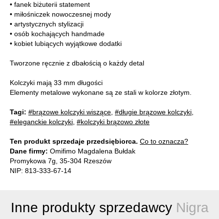
• fanek biżuterii statement
• miłośniczek nowoczesnej mody
• artystycznych stylizacji
• osób kochających handmade
• kobiet lubiących wyjątkowe dodatki
Tworzone ręcznie z dbałością o każdy detal
Kolczyki mają 33 mm długości
Elementy metalowe wykonane są ze stali w kolorze złotym.
Tagi:
#brązowe kolczyki wiszące
,
#długie brązowe kolczyki
,
#eleganckie kolczyki
,
#kolczyki brązowo złote
Ten produkt sprzedaje przedsiębiorca.
Co to oznacza?
Dane firmy:
Omifimo Magdalena Bułdak
Promykowa 7g, 35-304 Rzeszów
NIP: 813-333-67-14
Inne produkty sprzedawcy
Nigra