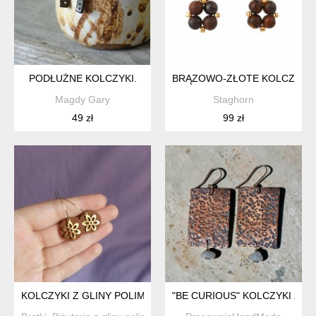
PODŁUŻNE KOLCZYKI.
BRĄZOWO-ZŁOTE KOLCZYKI 
Magdy Gary
Staghorn
49 zł
99 zł
KOLCZYKI Z GLINY POLIMEROWEJ 3W1 Z KWIATKIEM
"BE CURIOUS" KOLCZYKI Z MI