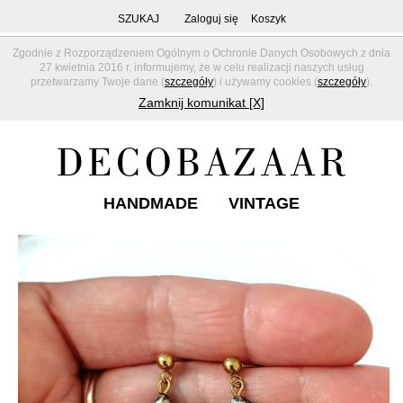
SZUKAJ
Zaloguj się
Koszyk
Zgodnie z Rozporządzeniem Ogólnym o Ochronie Danych Osobowych z dnia
27 kwietnia 2016 r. informujemy, że w celu realizacji naszych usług
przetwarzamy Twoje dane (
szczegóły
) i używamy cookies (
szczegóły
).
Zamknij komunikat [X]
HANDMADE
VINTAGE