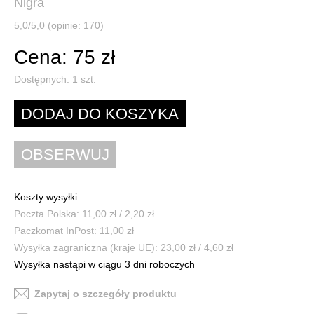
Nigra
5,0/5,0 (opinie: 170)
Cena: 75 zł
Dostępnych:
1
szt.
Koszty wysyłki:
Poczta Polska: 11,00 zł / 2,20 zł
Paczkomat InPost: 11,00 zł
Wysyłka zagraniczna (kraje UE): 23,00 zł / 4,60 zł
Wysyłka nastąpi w ciągu 3 dni roboczych
Zapytaj o szczegóły produktu