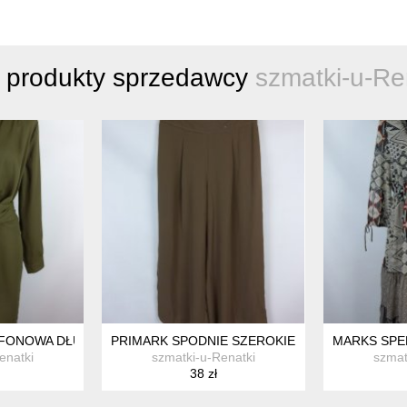
 produkty sprzedawcy
szmatki-u-Re
FONOWA DŁUŻSZA ASYMETRYCZNA TUNIKA KHAKI / 8- S
PRIMARK SPODNIE SZEROKIE PROSTE PALAZZO
MARKS SPEN
enatki
szmatki-u-Renatki
szmat
38 zł