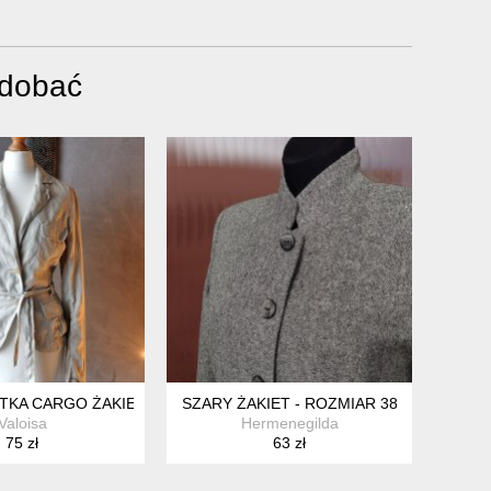
odobać
TKA CARGO ŻAKIET Z LNU XS
SZARY ŻAKIET - ROZMIAR 38
Valoisa
Hermenegilda
75 zł
63 zł