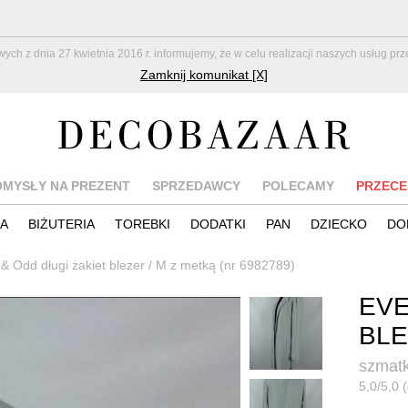
z dnia 27 kwietnia 2016 r. informujemy, że w celu realizacji naszych usług pr
Zamknij komunikat [X]
OMYSŁY NA PREZENT
SPRZEDAWCY
POLECAMY
PRZECE
IA
BIŻUTERIA
TOREBKI
DODATKI
PAN
DZIECKO
DO
& Odd długi żakiet blezer / M z metką (nr 6982789)
EVE
BLE
szmatk
5,0/5,0 (