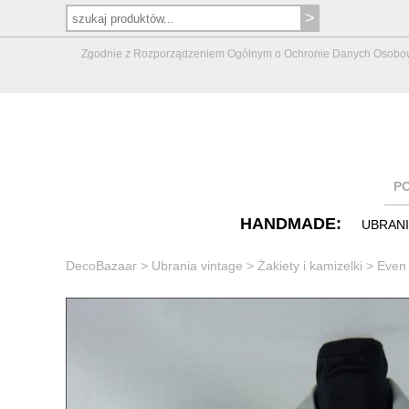
Zgodnie z Rozporządzeniem Ogólnym o Ochronie Danych Osobowych 
P
HANDMADE:
UBRAN
DecoBazaar
>
Ubrania vintage
>
Żakiety i kamizelki
>
Even 