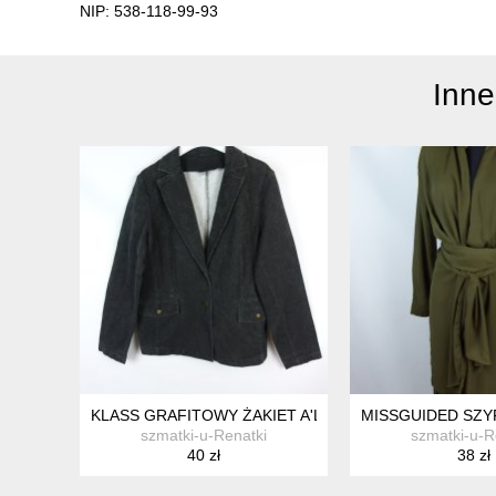
NIP: 538-118-99-93
Inne
KLASS GRAFITOWY ŻAKIET A'LA JEANS 18 / 44
MISSGUIDED SZY
szmatki-u-Renatki
szmatki-u-R
40 zł
38 zł