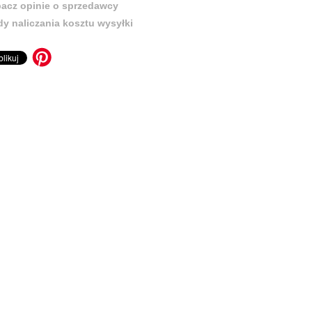
acz opinie o sprzedawcy
y naliczania kosztu wysyłki