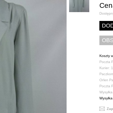
Cena
Dostępn
Koszty w
Poczta P
Kurier: 1
Paczkoma
Orlen Pa
Poczta P
Wysyłka 
Wysyłka 
Zap