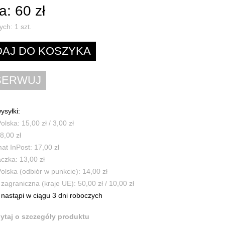
: 60 zł
ych:
1
szt.
ysyłki:
olska: 15,00 zł / 3,00 zł
8,00 zł
t InPost: 17,00 zł
czka: 13,00 zł
olska (odbiór w punkcie): 14,00 zł
zagraniczna (kraje UE): 50,00 zł / 10,00 zł
nastąpi w ciągu 3 dni roboczych
ytaj o szczegóły produktu