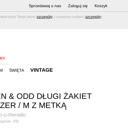
Sprzedawaj u nas
Zaloguj się
Koszyk
zetwarzamy Twoje dane (
szczegóły
) i używamy cookies (
szczegóły
).
NY
VINTAGE
M
ŚWIĘTA
N & ODD DŁUGI ŻAKIET
ZER / M Z METKĄ
i-u-Renatki
opinie: 49)