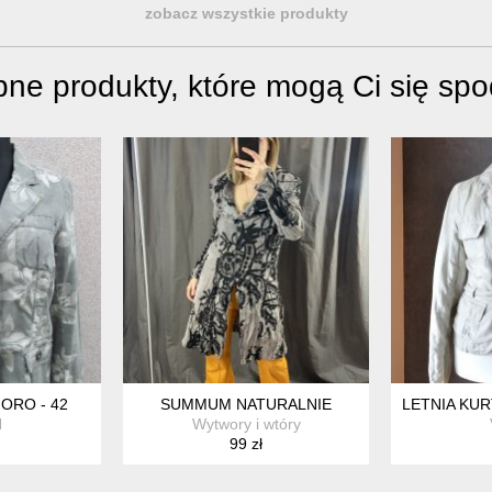
zobacz wszystkie produkty
ne produkty, które mogą Ci się sp
MORO - 42
SUMMUM NATURALNIE
LETNIA KUR
N
Wytwory i wtóry
99 zł