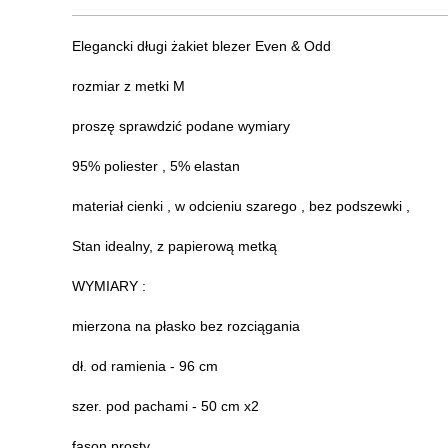
Elegancki długi żakiet blezer Even & Odd
rozmiar z metki M
proszę sprawdzić podane wymiary
95% poliester , 5% elastan
materiał cienki , w odcieniu szarego , bez podszewki ,
Stan idealny, z papierową metką
WYMIARY :
mierzona na płasko bez rozciągania
dł. od ramienia - 96 cm
szer. pod pachami - 50 cm x2
fason prosty