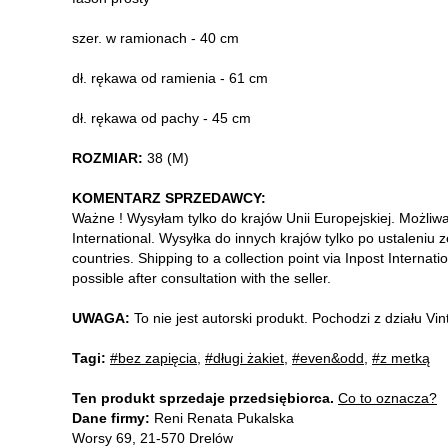
szer. w ramionach - 40 cm
dł. rękawa od ramienia - 61 cm
dł. rękawa od pachy - 45 cm
ROZMIAR:
38 (M)
KOMENTARZ SPRZEDAWCY:
Ważne ! Wysyłam tylko do krajów Unii Europejskiej. Możliw
International. Wysyłka do innych krajów tylko po ustaleniu 
countries. Shipping to a collection point via Inpost Internati
possible after consultation with the seller.
UWAGA:
To nie jest autorski produkt. Pochodzi z działu V
Tagi:
#bez zapięcia
,
#długi żakiet
,
#even&odd
,
#z metką
Ten produkt sprzedaje przedsiębiorca.
Co to oznacza?
Dane firmy:
Reni Renata Pukalska
Worsy 69, 21-570 Drelów