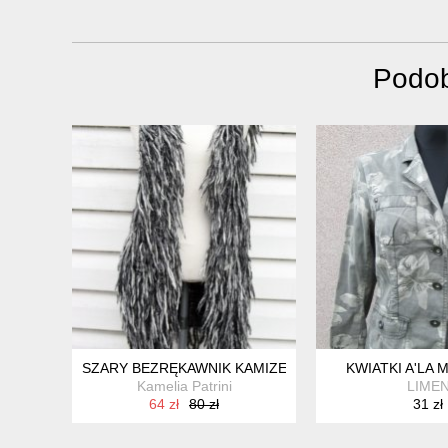
Podob
SZARY BEZRĘKAWNIK KAMIZELKA JUBYLEE
KWIATKI A'LA 
Kamelia Patrini
LIME
64 zł
80 zł
31 zł