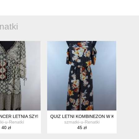
natki
 OLIWKA KHAKI / M
CER LETNIA SZYFONOWA SUKIENKA FALBANY 14 / 40
QUIZ LETNI KOMBINEZON W KWIATY 10 / 
ki-u-Renatki
szmatki-u-Renatki
40 zł
45 zł