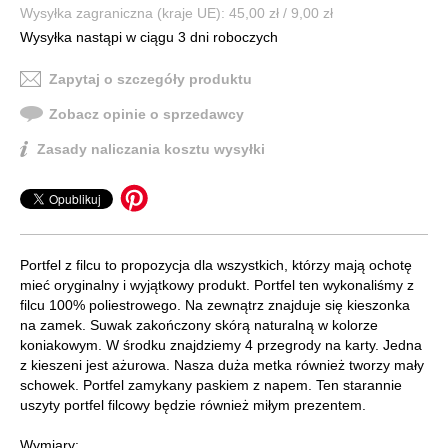
Wysyłka zagraniczna (kraje UE): 45,00 zł / 9,00 zł
Wysyłka nastąpi w ciągu 3 dni roboczych
Zapytaj o szczegóły produktu
Zobacz opinie o sprzedawcy
Zasady naliczania kosztu wysyłki
Portfel z filcu to propozycja dla wszystkich, którzy mają ochotę
mieć oryginalny i wyjątkowy produkt. Portfel ten wykonaliśmy z
filcu 100% poliestrowego. Na zewnątrz znajduje się kieszonka
na zamek. Suwak zakończony skórą naturalną w kolorze
koniakowym. W środku znajdziemy 4 przegrody na karty. Jedna
z kieszeni jest ażurowa. Nasza duża metka również tworzy mały
schowek. Portfel zamykany paskiem z napem. Ten starannie
uszyty portfel filcowy będzie również miłym prezentem.
Wymiary: