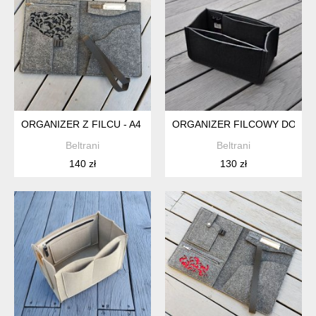
ORGANIZER Z FILCU - A4 - GRAFITOWY Z AŻUREM- NA DOK
ORGANIZER FILCOWY DO TOR
Beltrani
Beltrani
140 zł
130 zł