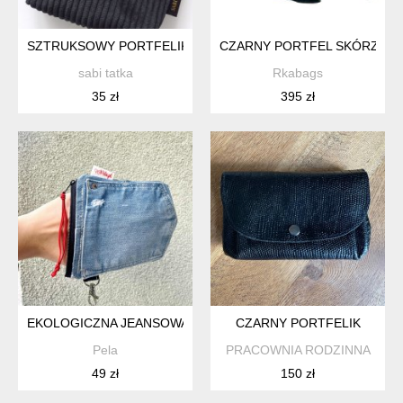
SZTRUKSOWY PORTFELIK CARD HOLDER CZARNY
CZARNY PORTFEL SKÓRZANY 
sabi tatka
Rkabags
35 zł
395 zł
EKOLOGICZNA JEANSOWA MINI PORTMONETKA - BRELOK
CZARNY PORTFELIK
Pela
PRACOWNIA RODZINNA
49 zł
150 zł