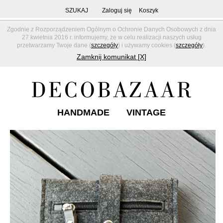
SZUKAJ
Zaloguj się
Koszyk
Zgodnie z Rozporządzeniem Ogólnym o Ochronie Danych Osobowych z dnia
27 kwietnia 2016 r. informujemy, że w celu realizacji naszych usług
przetwarzamy Twoje dane (
szczegóły
) i używamy cookies (
szczegóły
).
Zamknij komunikat [X]
HANDMADE
VINTAGE