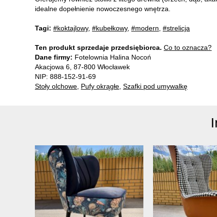
idealne dopełnienie nowoczesnego wnętrza.
Tagi:
#koktajlowy
,
#kubełkowy
,
#modern
,
#strelicja
Ten produkt sprzedaje przedsiębiorca.
Co to oznacza?
Dane firmy:
Fotelownia Halina Nocoń
Akacjowa 6, 87-800 Włocławek
NIP: 888-152-91-69
Stoły olchowe
,
Pufy okrągłe
,
Szafki pod umywalkę