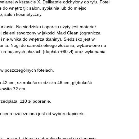
nianej w kształcie X. Delikatnie odchylony do tyłu. Fotel
 do wnętrz tj.: salon, sypialnia lub do miejsc
uro, salon kosmetyczny.
urkusie. Na siedzisku i oparciu użyty jest materiał
 zieleni stworzony w jakości Maxi Clean (ogranicza
i nie wnika do wnętrza tkaniny). Siedzisko jest w
wania. Nogi do samodzielnego złożenia, wybarwione na
la na bujanych płozach (dopłata +80 zł) oraz wykonania
w poszczególnych fotelach.
a 42 cm, szerokość siedziska 46 cm, głębokość
kowita 72 cm.
rzedpłata, 110 zł pobranie.
 cena uzależniona jest od wyboru tapicerki.
cja, jesion), których naturalne krawędzie stanowią