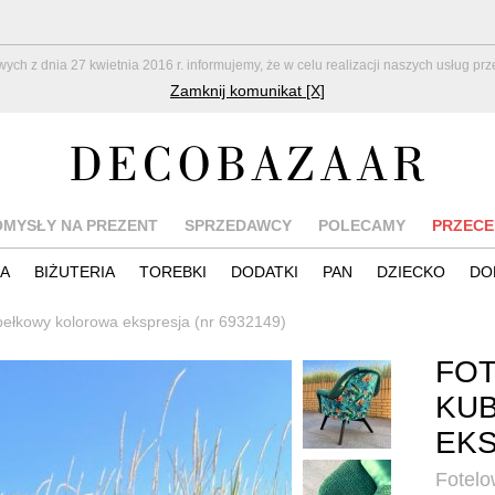
z dnia 27 kwietnia 2016 r. informujemy, że w celu realizacji naszych usług pr
Zamknij komunikat [X]
OMYSŁY NA PREZENT
SPRZEDAWCY
POLECAMY
PRZECE
IA
BIŻUTERIA
TOREBKI
DODATKI
PAN
DZIECKO
DO
ubełkowy kolorowa ekspresja (nr 6932149)
FOT
KU
EK
Fotelo