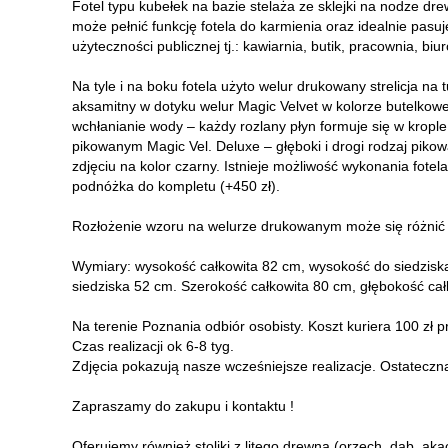
Fotel typu kubełek na bazie stelaża ze sklejki na nodze drew
może pełnić funkcję fotela do karmienia oraz idealnie pasuje
użyteczności publicznej tj.: kawiarnia, butik, pracownia, bi
Na tyle i na boku fotela użyto welur drukowany strelicja na t
aksamitny w dotyku welur Magic Velvet w kolorze butelkowej
wchłanianie wody – każdy rozlany płyn formuje się w krople 
pikowanym Magic Vel. Deluxe – głęboki i drogi rodzaj piko
zdjęciu na kolor czarny. Istnieje możliwość wykonania fote
podnóżka do kompletu (+450 zł).
Rozłożenie wzoru na welurze drukowanym może się różnić 
Wymiary: wysokość całkowita 82 cm, wysokość do siedzisk
siedziska 52 cm. Szerokość całkowita 80 cm, głębokość cał
Na terenie Poznania odbiór osobisty. Koszt kuriera 100 zł p
Czas realizacji ok 6-8 tyg.
Zdjęcia pokazują nasze wcześniejsze realizacje. Ostateczna
Zapraszamy do zakupu i kontaktu !
Oferujemy również stoliki z litego drewna (orzech, dąb, aka