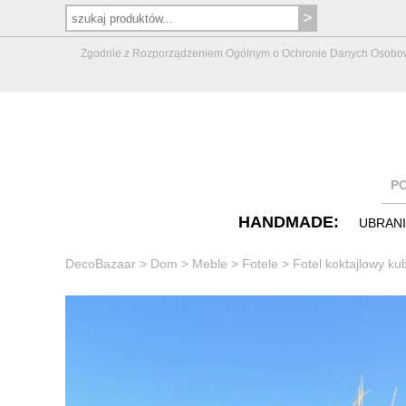
Zgodnie z Rozporządzeniem Ogólnym o Ochronie Danych Osobowych 
P
HANDMADE:
UBRAN
DecoBazaar
>
Dom
>
Meble
>
Fotele
>
Fotel koktajlowy k