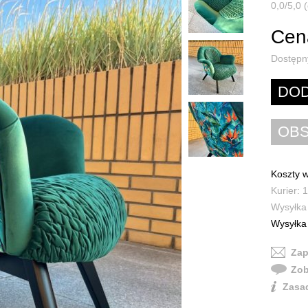
0,0/5,0 (
Cen
Dostępn
Koszty w
Kurier: 
Wysyłka 
Wysyłka 
Zap
Zob
Zasad