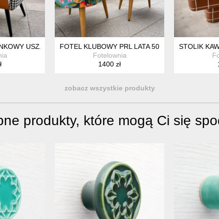
LOWY WELWET
NKOWY USZAK PIKOWANY PEPITKA
FOTEL KLUBOWY PRL LATA 50 USZAK LOFT K
STOLIK KA
nia
Fotelownia
Fo
ł
1400 zł
zobacz wszystkie produkty
ne produkty, które mogą Ci się sp