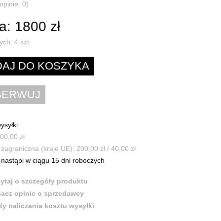
opinie: 0)
a: 1800 zł
ych:
4
szt.
ysyłki:
100,00 zł
zagraniczna (kraje UE): 200,00 zł / 40,00 zł
nastąpi w ciągu 15 dni roboczych
ytaj o szczegóły produktu
acz opinie o sprzedawcy
y naliczania kosztu wysyłki