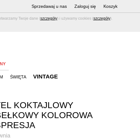
Sprzedawaj u nas
Zaloguj się
Koszyk
zetwarzamy Twoje dane (
szczegóły
) i używamy cookies (
szczegóły
).
NY
VINTAGE
M
ŚWIĘTA
EL KOKTAJLOWY
BEŁKOWY KOLOROWA
SPRESJA
wnia