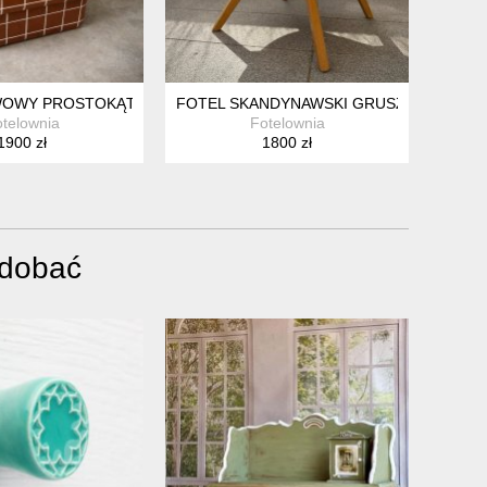
OKTAJLOWY KOLOROWY
WOWY PROSTOKĄTNY W STYLU PŁYTKI W KOLORZE CEGLANYM
FOTEL SKANDYNAWSKI GRUSZKI PIKOW
telownia
Fotelownia
1900 zł
1800 zł
odobać