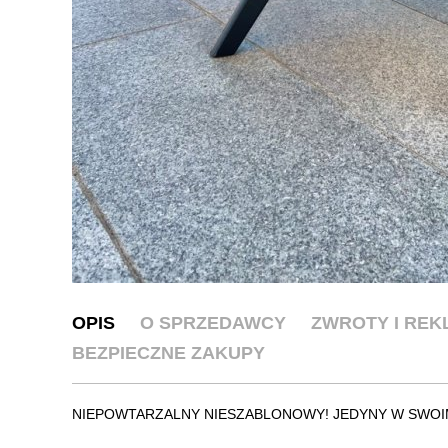
OPIS
O SPRZEDAWCY
ZWROTY I RE
BEZPIECZNE ZAKUPY
NIEPOWTARZALNY NIESZABLONOWY! JEDYNY W SWOIM ROD