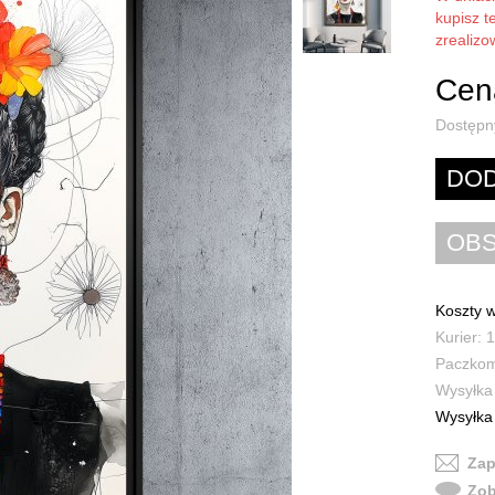
kupisz t
zrealiz
Cena
Dostępn
Koszty w
Kurier: 1
Paczkoma
Wysyłka 
Wysyłka 
Zap
Zob