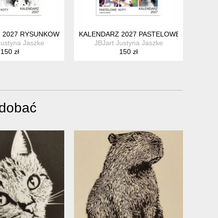
 2027 RYSUNKOWE KOTY 15X21 CM
KALENDARZ 2027 PASTELOWE KOTY 15X
Justyna Jaszke
JBJart Justyna Jaszke
150 zł
150 zł
odobać