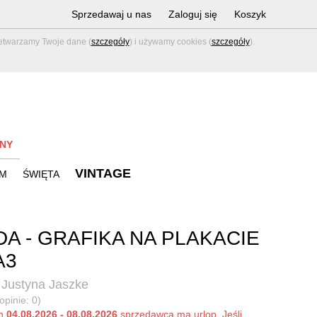
Sprzedawaj u nas
Zaloguj się
Koszyk
zetwarzamy Twoje dane (
szczegóły
) i używamy cookies (
szczegóły
).
NY
VINTAGE
M
ŚWIĘTA
DA - GRAFIKA NA PLAKACIE
A3
 Justyna Jaszke
opinie: 0)
ch
04.08.2026 - 08.08.2026
sprzedawca ma urlop. Jeśli