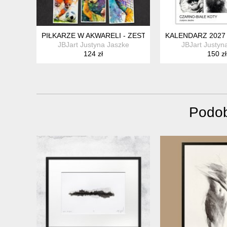
PIŁKARZE W AKWARELI - ZESTAW 9 GRAFIK 15X21 CM
KALENDARZ 2027
JBJart Justyna Jaszke
JBJart Justyn
124 zł
150 zł
Podob