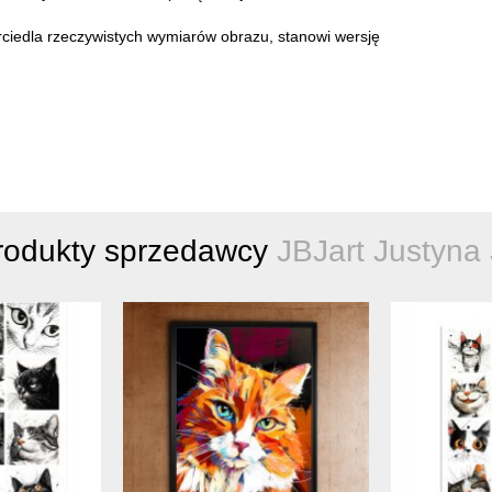
rciedla rzeczywistych wymiarów obrazu, stanowi wersję
rodukty sprzedawcy
JBJart Justyna