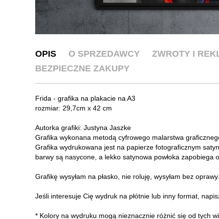
OPIS
O SPRZEDAWCY
ZWROTY I RE
BEZPIECZNE ZAKUPY
Frida - grafika na plakacie na A3
rozmiar: 29,7cm x 42 cm
Autorka grafiki: Justyna Jaszke
Grafika wykonana metodą cyfrowego malarstwa graficzneg
Grafika wydrukowana jest na papierze fotograficznym sat
barwy są nasycone, a lekko satynowa powłoka zapobiega o
Grafikę wysyłam na płasko, nie roluję, wysyłam bez oprawy
Jeśli interesuje Cię wydruk na płótnie lub inny format, napi
* Kolory na wydruku mogą nieznacznie różnić się od tych w