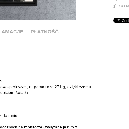
Zasad
KLAMACJE
PŁATNOŚĆ
o.
ynowo-perłowym, o gramaturze 271 g, dzięki czemu
dbiciom światła.
.
sz do mnie.
idocznych na monitorze (związane jest to z