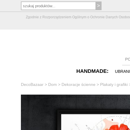
Zgodnie z Rozporządzeniem Ogólnym o Ochronie Danych Osobowych 
P
HANDMADE:
UBRAN
DecoBazaar
>
Dom
>
Dekoracje ścienne
>
Plakaty i grafiki