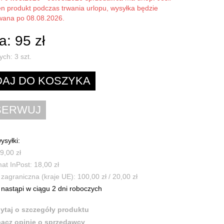
en produkt podczas trwania urlopu, wysyłka będzie
owana po 08.08.2026.
: 95 zł
ych:
3
szt.
ysyłki:
9,00 zł
t InPost: 18,00 zł
zagraniczna (kraje UE): 100,00 zł / 20,00 zł
nastąpi w ciągu 2 dni roboczych
ytaj o szczegóły produktu
acz opinie o sprzedawcy