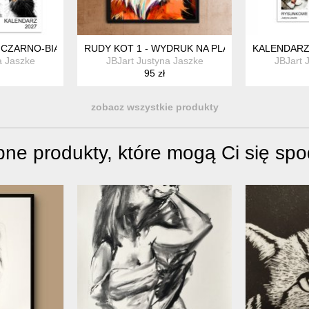
 CZARNO-BIAŁE KOTY 15X21 CM
RUDY KOT 1 - WYDRUK NA PLAKACIE NA A3
KALENDARZ
a Jaszke
JBJart Justyna Jaszke
JBJart 
95 zł
zobacz wszystkie produkty
ne produkty, które mogą Ci się sp