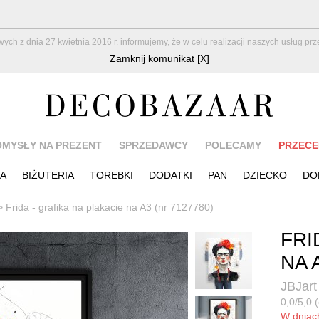
z dnia 27 kwietnia 2016 r. informujemy, że w celu realizacji naszych usług pr
Zamknij komunikat [X]
OMYSŁY NA PREZENT
SPRZEDAWCY
POLECAMY
PRZECE
IA
BIŻUTERIA
TOREBKI
DODATKI
PAN
DZIECKO
DO
>
Frida - grafika na plakacie na A3 (nr 7127780)
FRI
NA 
JBJart
0,0/5,0 (
W dnia