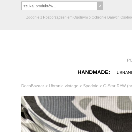
Zgodnie z Rozporządzeniem Ogólnym o Ochronie Danych Osobowych 
P
HANDMADE:
UBRAN
DecoBazaar
>
Ubrania vintage
>
Spodnie
>
G-Star RAW (n