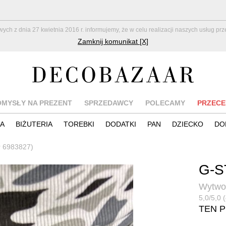
z dnia 27 kwietnia 2016 r. informujemy, że w celu realizacji naszych usług pr
Zamknij komunikat [X]
OMYSŁY NA PREZENT
SPRZEDAWCY
POLECAMY
PRZECE
IA
BIŻUTERIA
TOREBKI
DODATKI
PAN
DZIECKO
DO
r 6983827)
G-S
Wytwor
5,0/5,0 
TEN 