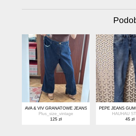
Podob
AVA & VIV GRANATOWE JEANSY HIGH RISE FLARE PLUS 
PEPE JEANS GU
Plus_size_vintage
HAUHAU ST
125 zł
45 zł