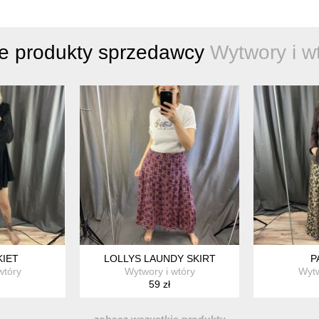
e produkty sprzedawcy
Wytwory i w
KIET
LOLLYS LAUNDY SKIRT
P
wtóry
Wytwory i wtóry
Wytw
59 zł
zobacz wszystkie produkty