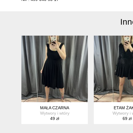
Inn
MAŁA CZARNA
ETAM ŻA
Wytwory i wtóry
Wytwory i 
49 zł
69 zł