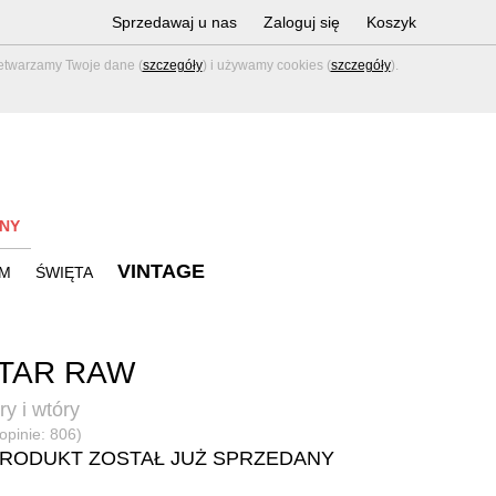
Sprzedawaj u nas
Zaloguj się
Koszyk
zetwarzamy Twoje dane (
szczegóły
) i używamy cookies (
szczegóły
).
NY
VINTAGE
M
ŚWIĘTA
TAR RAW
y i wtóry
(opinie: 806)
PRODUKT ZOSTAŁ JUŻ SPRZEDANY