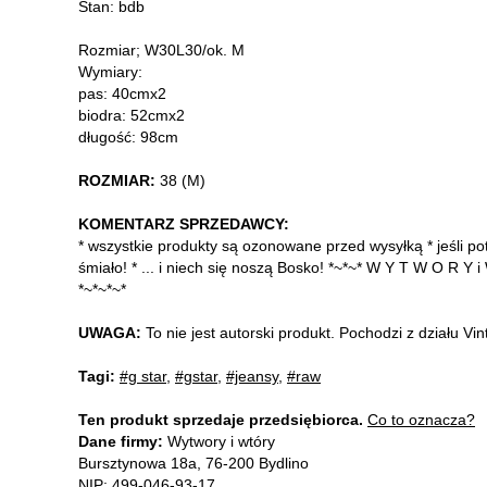
Stan: bdb
Rozmiar; W30L30/ok. M
Wymiary:
pas: 40cmx2
biodra: 52cmx2
długość: 98cm
ROZMIAR:
38 (M)
KOMENTARZ SPRZEDAWCY:
* wszystkie produkty są ozonowane przed wysyłką * jeśli pot
śmiało! * ... i niech się noszą Bosko! *~*~* W Y T W O R
*~*~*~*
UWAGA:
To nie jest autorski produkt. Pochodzi z działu V
Tagi:
#g star
,
#gstar
,
#jeansy
,
#raw
Ten produkt sprzedaje przedsiębiorca.
Co to oznacza?
Dane firmy:
Wytwory i wtóry
Bursztynowa 18a, 76-200 Bydlino
NIP: 499-046-93-17