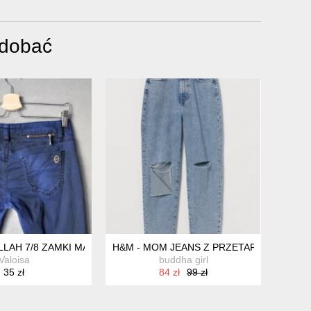
odobać
LLAH 7/8 ZAMKI MALOWANE XS 27
H&M - MOM JEANS Z PRZETARCIAMI - 34
Valoisa
buddha girl
35 zł
84 zł
99 zł