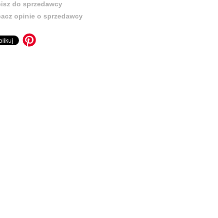
isz do sprzedawcy
acz opinie o sprzedawcy