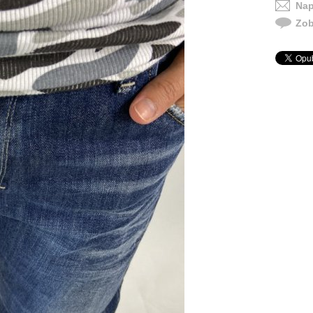
Nap
Zob