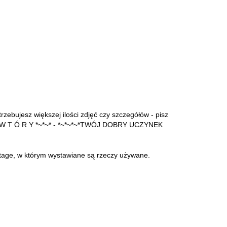
rzebujesz większej ilości zdjęć czy szczegółów - pisz
 Y i W T Ó R Y *~*~* - *~*~*~*TWÓJ DOBRY UCZYNEK
intage, w którym wystawiane są rzeczy używane.