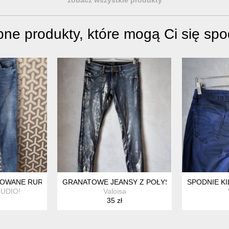
ne produkty, które mogą Ci się sp
SIZE 7XL / 54 / 26
MOWANE RURKI
GRANATOWE JEANSY Z POŁYSKIEM WŁOSKIE S
SPODNIE KI
UDIO!
Valoisa
35 zł