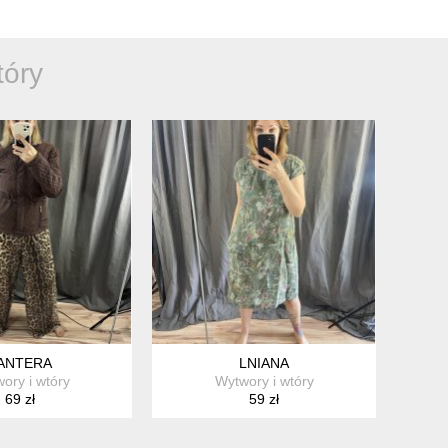
tóry
ANTERA
LNIANA
ory i wtóry
Wytwory i wtóry
69 zł
59 zł