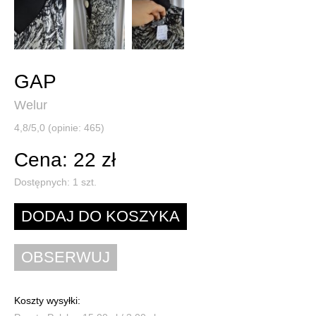
GAP
Welur
4,8/5,0 (opinie: 465)
Cena: 22 zł
Dostępnych:
1
szt.
Koszty wysyłki: