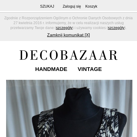
SZUKAJ
Zaloguj się
Koszyk
Zgodnie z Rozporządzeniem Ogólnym o Ochronie Danych Osobowych z dnia
27 kwietnia 2016 r. informujemy, że w celu realizacji naszych usług
przetwarzamy Twoje dane (
szczegóły
) i używamy cookies (
szczegóły
).
Zamknij komunikat [X]
HANDMADE
VINTAGE