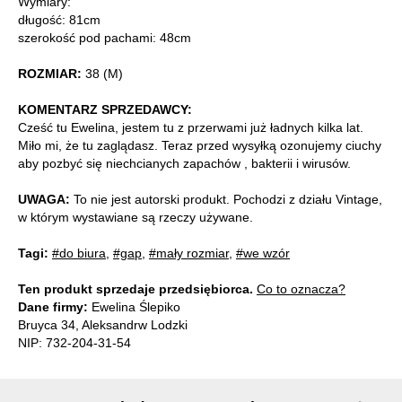
Wymiary:
długość: 81cm
szerokość pod pachami: 48cm
ROZMIAR:
38 (M)
KOMENTARZ SPRZEDAWCY:
Cześć tu Ewelina, jestem tu z przerwami już ładnych kilka lat.
Miło mi, że tu zaglądasz. Teraz przed wysyłką ozonujemy ciuchy
aby pozbyć się niechcianych zapachów , bakterii i wirusów.
UWAGA:
To nie jest autorski produkt. Pochodzi z działu Vintage,
w którym wystawiane są rzeczy używane.
Tagi:
#do biura
,
#gap
,
#mały rozmiar
,
#we wzór
Ten produkt sprzedaje przedsiębiorca.
Co to oznacza?
Dane firmy:
Ewelina Ślepiko
Bruyca 34, Aleksandrw Lodzki
NIP: 732-204-31-54