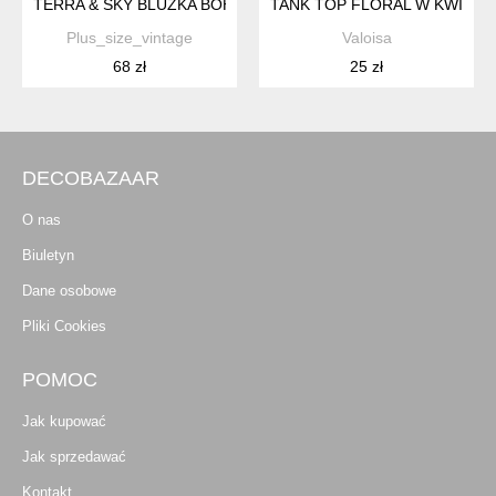
TERRA & SKY BLUZKA BOHO HISZPANKA 6XL / 52 / 24
TANK TOP FLORAL W KWIATUS
Plus_size_vintage
Valoisa
68 zł
25 zł
DECOBAZAAR
O nas
Biuletyn
Dane osobowe
Pliki Cookies
POMOC
Jak kupować
Jak sprzedawać
Kontakt