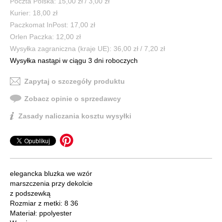
Poczta Polska: 15,00 zł / 3,00 zł
Kurier: 18,00 zł
Paczkomat InPost: 17,00 zł
Orlen Paczka: 12,00 zł
Wysyłka zagraniczna (kraje UE): 36,00 zł / 7,20 zł
Wysyłka nastąpi w ciągu 3 dni roboczych
Zapytaj o szczegóły produktu
Zobacz opinie o sprzedawcy
Zasady naliczania kosztu wysyłki
elegancka bluzka we wzór
marszczenia przy dekolcie
z podszewką
Rozmiar z metki: 8 36
Materiał: ppolyester