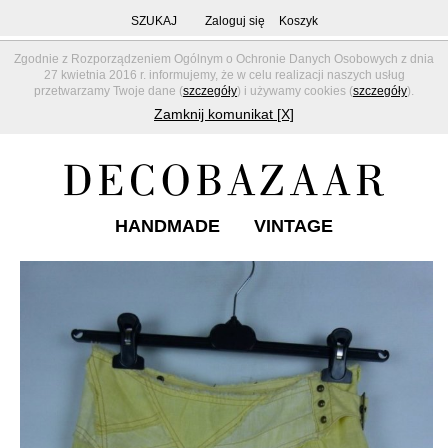
SZUKAJ
Zaloguj się
Koszyk
Zgodnie z Rozporządzeniem Ogólnym o Ochronie Danych Osobowych z dnia
27 kwietnia 2016 r. informujemy, że w celu realizacji naszych usług
przetwarzamy Twoje dane (
szczegóły
) i używamy cookies (
szczegóły
).
Zamknij komunikat [X]
HANDMADE
VINTAGE