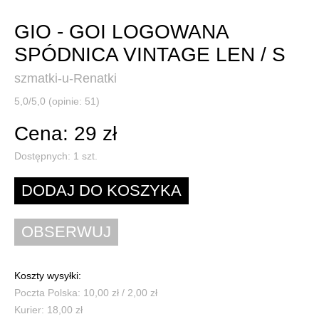
GIO - GOI LOGOWANA
SPÓDNICA VINTAGE LEN / S
szmatki-u-Renatki
5,0/5,0 (opinie: 51)
Cena: 29 zł
Dostępnych:
1
szt.
Koszty wysyłki:
Poczta Polska: 10,00 zł / 2,00 zł
Kurier: 18,00 zł