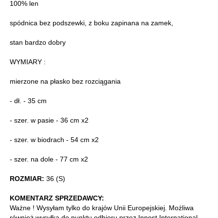
100% len
spódnica bez podszewki, z boku zapinana na zamek,
stan bardzo dobry
WYMIARY :
mierzone na płasko bez rozciągania
- dł. - 35 cm
- szer. w pasie - 36 cm x2
- szer. w biodrach - 54 cm x2
- szer. na dole - 77 cm x2
ROZMIAR:
36 (S)
KOMENTARZ SPRZEDAWCY:
Ważne ! Wysyłam tylko do krajów Unii Europejskiej. Możliwa
również wysyłka do punktu odbioru przez Inpost International.