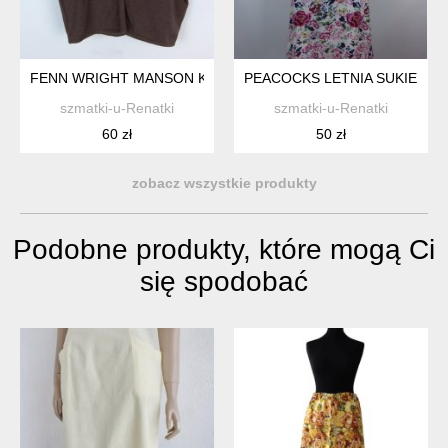
FENN WRIGHT MANSON KRÓTKI SWETEREK Z ANGORĄ KASZM
PEACOCKS LETNIA SUKIENKA 
szmatki-u-Renatki
szmatki-u-Renatki
60 zł
50 zł
zobacz wszystkie produkty
Podobne produkty, które mogą Ci
się spodobać