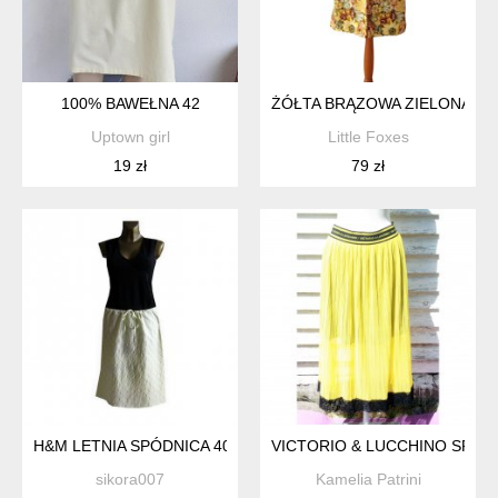
100% BAWEŁNA 42
ŻÓŁTA BRĄZOWA ZIELONA SP
Uptown girl
Little Foxes
19 zł
79 zł
H&M LETNIA SPÓDNICA 40 42 BAWEŁNA
VICTORIO & LUCCHINO SPÓD
sikora007
Kamelia Patrini