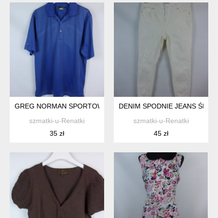
GREG NORMAN SPORTOWA KOSZULKA POLO / L
DENIM SPODNIE JEANS ŚMIET
szmatki-u-Renatki
szmatki-u-Renatki
35 zł
45 zł