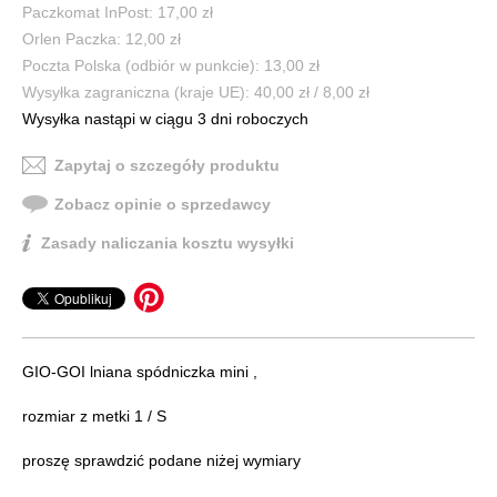
Paczkomat InPost: 17,00 zł
Orlen Paczka: 12,00 zł
Poczta Polska (odbiór w punkcie): 13,00 zł
Wysyłka zagraniczna (kraje UE): 40,00 zł / 8,00 zł
Wysyłka nastąpi w ciągu 3 dni roboczych
Zapytaj o szczegóły produktu
Zobacz opinie o sprzedawcy
Zasady naliczania kosztu wysyłki
GIO-GOI lniana spódniczka mini ,
rozmiar z metki 1 / S
proszę sprawdzić podane niżej wymiary