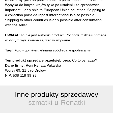
Wysyłka do innych krajów tylko po ustaleniu ze sprzedawcą .
Important! I only ship to European Union countries. Shipping to
a collection point via Inpost International is also possible.
Shipping to other countries is only possible after consultation
with the seller.
UWAGA:
To nie jest autorski produkt. Pochodzi z działu Vintage,
w którym wystawiane są rzeczy używane.
Tagi:
#gio - goi
,
#len
,
#lniana spódnica
,
#spódnica mini
Ten produkt sprzedaje przedsiębiorca.
Co to oznacza?
Dane firmy:
Reni Renata Pukalska
Worsy 69, 21-570 Drelów
NIP: 538-118-99-93
Inne produkty sprzedawcy
szmatki-u-Renatki