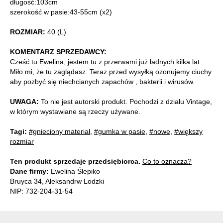
długość:103cm
szerokość w pasie:43-55cm (x2)
ROZMIAR:
40 (L)
KOMENTARZ SPRZEDAWCY:
Cześć tu Ewelina, jestem tu z przerwami już ładnych kilka lat.
Miło mi, że tu zaglądasz. Teraz przed wysyłką ozonujemy ciuchy
aby pozbyć się niechcianych zapachów , bakterii i wirusów.
UWAGA:
To nie jest autorski produkt. Pochodzi z działu Vintage,
w którym wystawiane są rzeczy używane.
Tagi:
#gnieciony materiał
,
#gumka w pasie
,
#nowe
,
#większy
rozmiar
Ten produkt sprzedaje przedsiębiorca.
Co to oznacza?
Dane firmy:
Ewelina Ślepiko
Bruyca 34, Aleksandrw Lodzki
NIP: 732-204-31-54