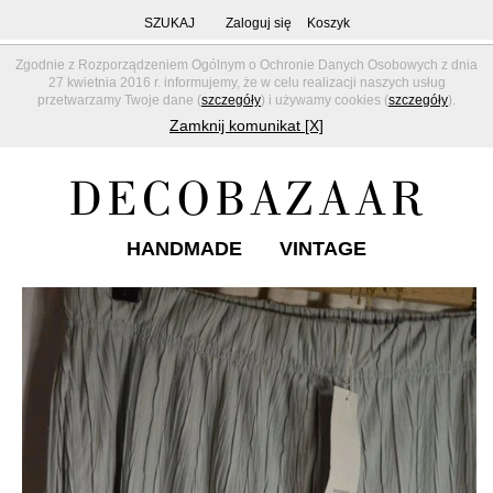
SZUKAJ
Zaloguj się
Koszyk
Zgodnie z Rozporządzeniem Ogólnym o Ochronie Danych Osobowych z dnia
27 kwietnia 2016 r. informujemy, że w celu realizacji naszych usług
przetwarzamy Twoje dane (
szczegóły
) i używamy cookies (
szczegóły
).
Zamknij komunikat [X]
HANDMADE
VINTAGE