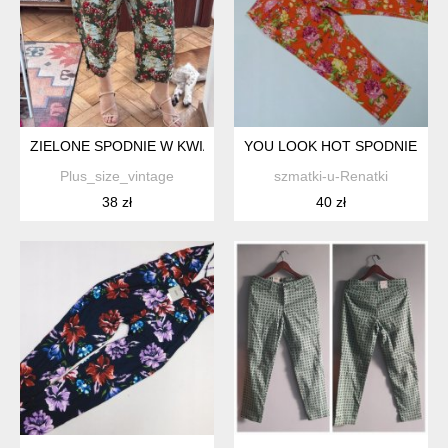
ZIELONE SPODNIE W KWIATY BASIC EDITIONS PLUS WISKOZA L
YOU LOOK HOT SPODNIE RYBA
Plus_size_vintage
szmatki-u-Renatki
38 zł
40 zł