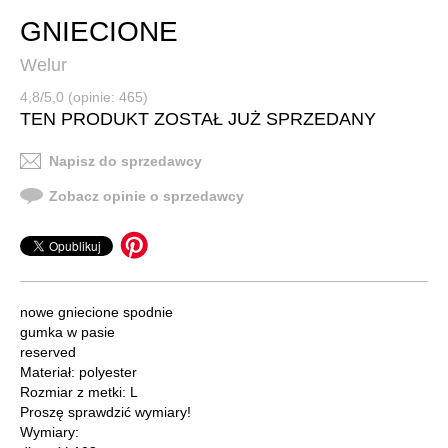
GNIECIONE
Welur
4,8/5,0 (opinie: 465)
TEN PRODUKT ZOSTAŁ JUŻ SPRZEDANY
Napisz do sprzedawcy
Zobacz opinie o sprzedawcy
nowe gniecione spodnie
gumka w pasie
reserved
Materiał: polyester
Rozmiar z metki: L
Proszę sprawdzić wymiary!
Wymiary: