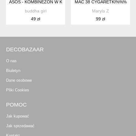
ASOS - KOMBINEZON W KWIATY - 40
MAC 38 CYGARETKI%%%
buddha girl
Maryla Z
49 zł
99 zł
DECOBAZAAR
O nas
Biuletyn
Dane osobowe
Pliki Cookies
POMOC
Jak kupować
Jak sprzedawać
Kontakt