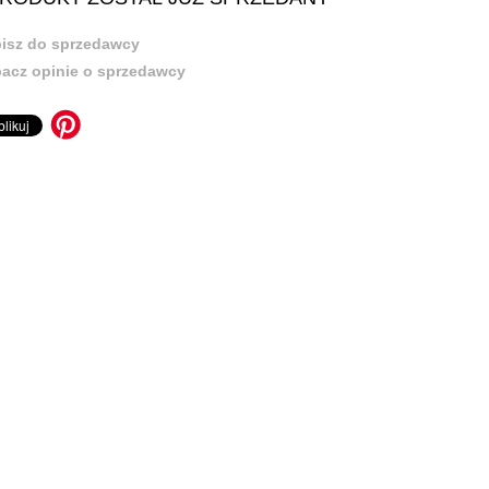
isz do sprzedawcy
acz opinie o sprzedawcy