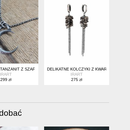
 TANZANIT Z SZAFIREM - KSIĘŻYC
DELIKATNE KOLCZYKI Z KWARCU DYMNE
IRART
IRART
299 zł
275 zł
odobać