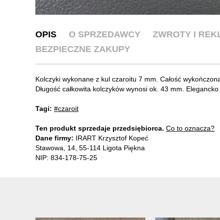
OPIS
O SPRZEDAWCY
ZWROTY I RE
BEZPIECZNE ZAKUPY
Kolczyki wykonane z kul czaroitu 7 mm. Całość wykończo
Długość całkowita kolczyków wynosi ok. 43 mm. Eleganck
Tagi:
#czaroit
Ten produkt sprzedaje przedsiębiorca.
Co to oznacza?
Dane firmy:
IRART Krzysztof Kopeć
Stawowa, 14, 55-114 Ligota Piękna
NIP: 834-178-75-25