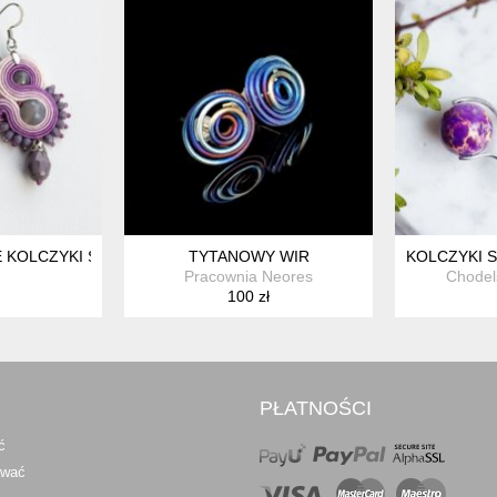
ELONE
KOLCZYKI SUTASZ SZARO-LILIOWE
TYTANOWY WIR
KOLCZYKI S
Pracownia Neores
Chodel
100 zł
PŁATNOŚCI
ć
awać