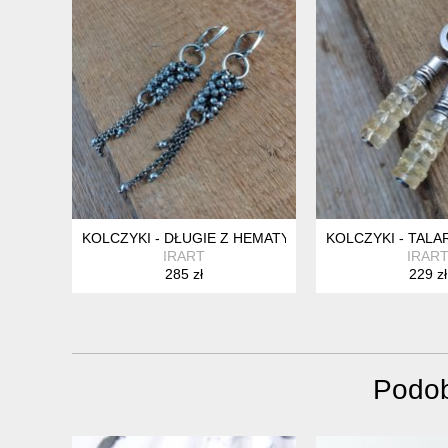
KOLCZYKI - DŁUGIE Z HEMATYTU
KOLCZYKI - TALA
IRART
IRAR
285 zł
229 zł
Podob