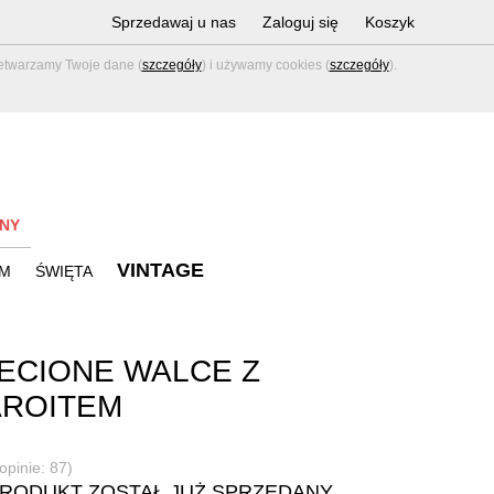
Sprzedawaj u nas
Zaloguj się
Koszyk
zetwarzamy Twoje dane (
szczegóły
) i używamy cookies (
szczegóły
).
NY
VINTAGE
M
ŚWIĘTA
ECIONE WALCE Z
AROITEM
opinie: 87)
PRODUKT ZOSTAŁ JUŻ SPRZEDANY