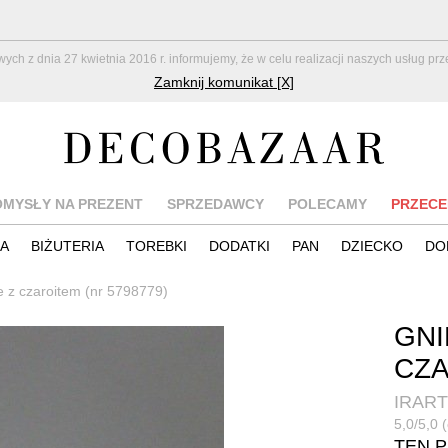
z dnia 27 kwietnia 2016 r. informujemy, że w celu realizacji naszych usług pr
Zamknij komunikat [X]
OMYSŁY NA PREZENT
SPRZEDAWCY
POLECAMY
PRZECE
IA
BIŻUTERIA
TOREBKI
DODATKI
PAN
DZIECKO
DO
e z czaroitem (nr 5798779)
GNI
CZ
IRART
5,0/5,0 (
TEN 