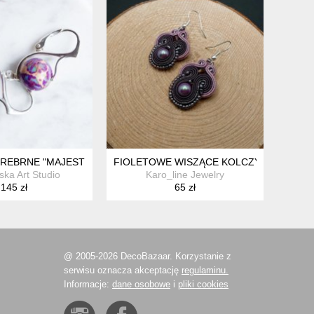
REBRNE "MAJESTIC VIOLET "
FIOLETOWE WISZĄCE KOLCZYKI SUTASZ
ska Art Studio
Karo_line Jewelry
145 zł
65 zł
@ 2005-2026 DecoBazaar. Korzystanie z
serwisu oznacza akceptację
regulaminu.
Informacje:
dane osobowe
i
pliki cookies