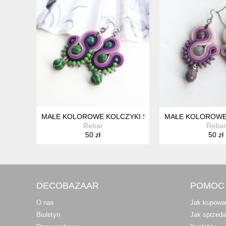
MAŁE KOLOROWE KOLCZYKI SUTASZ FIOLETOWO-ZI
MAŁE KOLOROWE 
Rebar
Rebar
50 zł
50 zł
DECOBAZAAR
POMOC
O nas
Jak kupowa
Biuletyn
Jak sprzed