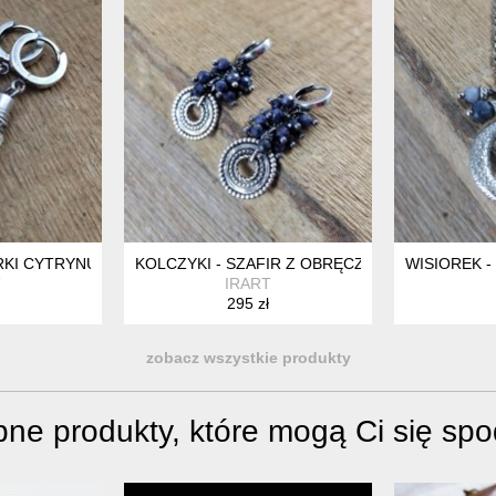
RKI CYTRYNU
KOLCZYKI - SZAFIR Z OBRĘCZAMI
WISIOREK -
T
IRART
295 zł
zobacz wszystkie produkty
ne produkty, które mogą Ci się sp