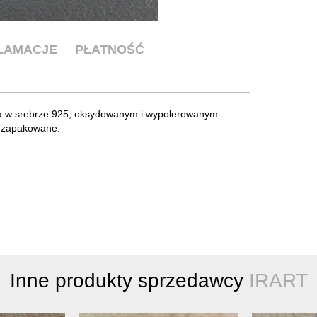
KLAMACJE
PŁATNOŚĆ
na w srebrze 925, oksydowanym i wypolerowanym.
o zapakowane.
Inne produkty sprzedawcy
IRART