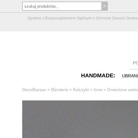
Zgodnie z Rozporządzeniem Ogólnym o Ochronie Danych Osobowych 
P
HANDMADE:
UBRAN
DecoBazaar
>
Biżuteria
>
Kolczyki
>
Inne
>
Gniecione walc