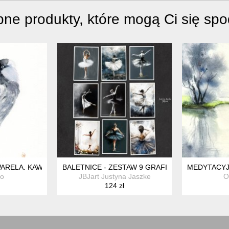
ne produkty, które mogą Ci się sp
ARELA. KAWKA
BALETNICE - ZESTAW 9 GRAFIK 15X21 CM
MEDYTACYJ
ro
JBJart Justyna Jaszke
O
124 zł