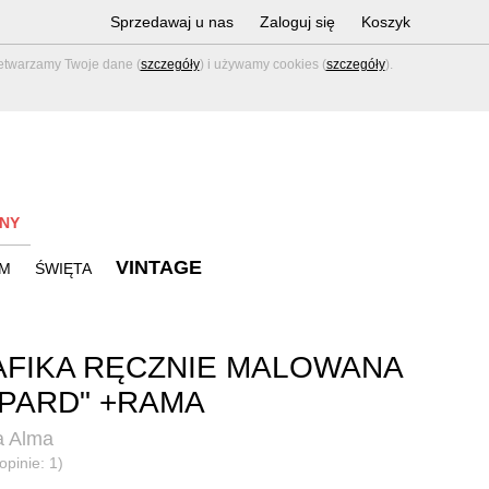
Sprzedawaj u nas
Zaloguj się
Koszyk
zetwarzamy Twoje dane (
szczegóły
) i używamy cookies (
szczegóły
).
NY
VINTAGE
M
ŚWIĘTA
FIKA RĘCZNIE MALOWANA
PARD" +RAMA
a Alma
opinie: 1)