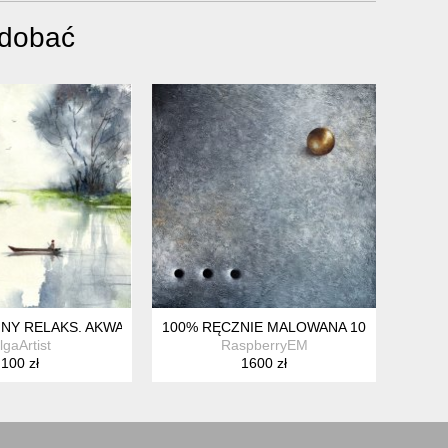
odobać
NY RELAKS. AKWARELA 21*30 CM
100% RĘCZNIE MALOWANA 100X100 CM A
lgaArtist
RaspberryEM
100 zł
1600 zł