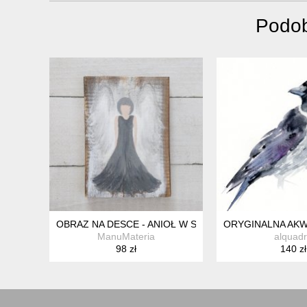
Podob
OBRAZ NA DESCE - ANIOŁ W SZAROŚCI
ORYGINALNA AKW
ManuMateria
alquad
98 zł
140 zł