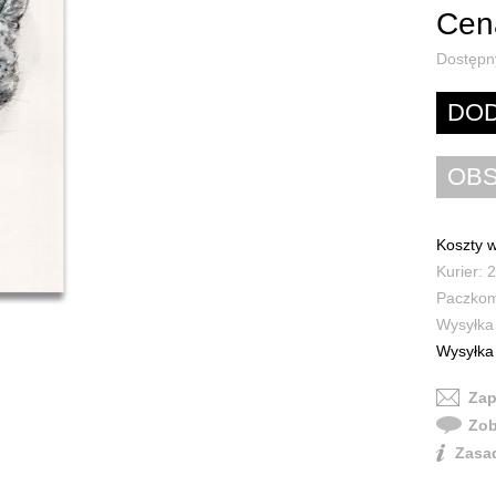
Cena
Dostępn
Koszty w
Kurier: 2
Paczkoma
Wysyłka 
Wysyłka 
Zap
Zob
Zasad