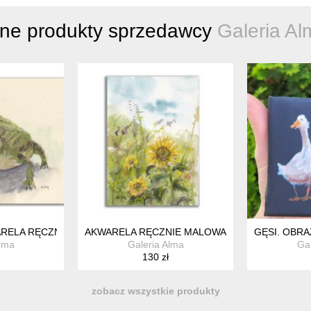
nne produkty sprzedawcy
Galeria Al
RELA RĘCZNIE MALOWANA.
AKWARELA RĘCZNIE MALOWANA ORYGINALNA. 
GĘSI. OBR
Alma
Galeria Alma
Gal
130 zł
zobacz wszystkie produkty