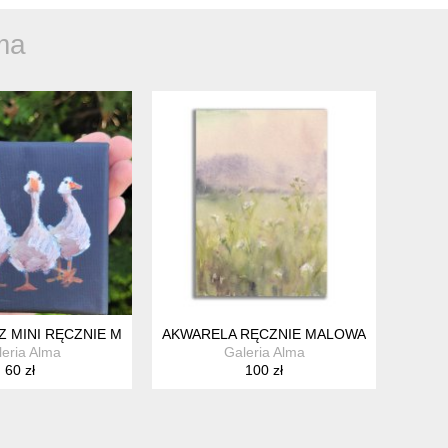
ma
ŁĄKA, SŁONECZNIKI
AZ MINI RĘCZNIE MALOWANY
AKWARELA RĘCZNIE MALOWANA ORYGINAL
eria Alma
Galeria Alma
60 zł
100 zł