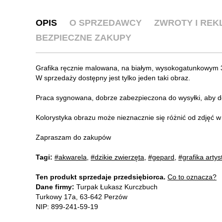
OPIS
O SPRZEDAWCY
ZWROTY I RE
BEZPIECZNE ZAKUPY
Grafika ręcznie malowana, na białym, wysokogatunkowym 
W sprzedaży dostępny jest tylko jeden taki obraz.
Praca sygnowana, dobrze zabezpieczona do wysyłki, aby do
Kolorystyka obrazu może nieznacznie się różnić od zdjęć w 
Zapraszam do zakupów
Tagi:
#akwarela
,
#dzikie zwierzęta
,
#gepard
,
#grafika arty
Ten produkt sprzedaje przedsiębiorca.
Co to oznacza?
Dane firmy:
Turpak Łukasz Kurczbuch
Turkowy 17a, 63-642 Perzów
NIP: 899-241-59-19