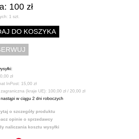
: 100 zł
ych:
1
szt.
ysyłki:
0,00 zł
t InPost: 15,00 zł
zagraniczna (kraje UE): 100,00 zł / 20,00 zł
nastąpi w ciągu 2 dni roboczych
ytaj o szczegóły produktu
acz opinie o sprzedawcy
y naliczania kosztu wysyłki