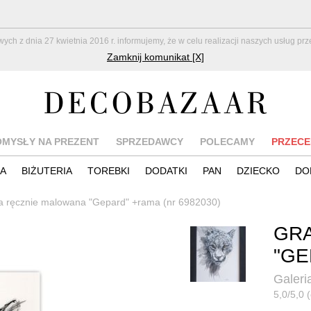
z dnia 27 kwietnia 2016 r. informujemy, że w celu realizacji naszych usług pr
Zamknij komunikat [X]
OMYSŁY NA PREZENT
SPRZEDAWCY
POLECAMY
PRZECE
IA
BIŻUTERIA
TOREBKI
DODATKI
PAN
DZIECKO
DO
ka ręcznie malowana "Gepard" +rama (nr 6982030)
GRA
"GE
Galeri
5,0/5,0 (