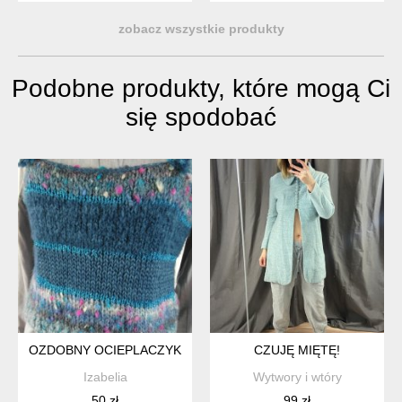
zobacz wszystkie produkty
Podobne produkty, które mogą Ci
się spodobać
OZDOBNY OCIEPLACZYK
CZUJĘ MIĘTĘ!
Izabelia
Wytwory i wtóry
50 zł
99 zł