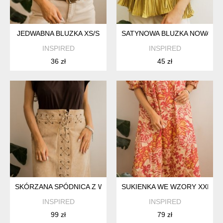
JEDWABNA BLUZKA XS/S
SATYNOWA BLUZKA NOWA S
INSPIRED
INSPIRED
36 zł
45 zł
SKÓRZANA SPÓDNICA Z WIĄZANIEM M
SUKIENKA WE WZORY XXL
INSPIRED
INSPIRED
99 zł
79 zł