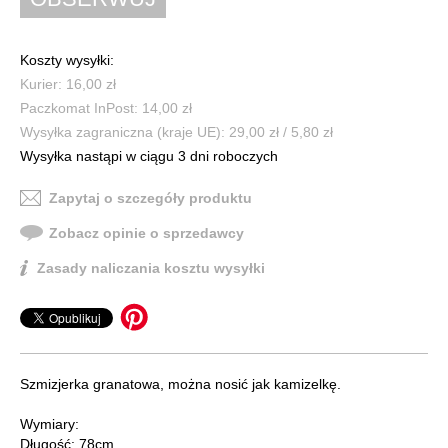
Koszty wysyłki:
Kurier: 16,00 zł
Paczkomat InPost: 14,00 zł
Wysyłka zagraniczna (kraje UE): 29,00 zł / 5,80 zł
Wysyłka nastąpi w ciągu 3 dni roboczych
Zapytaj o szczegóły produktu
Zobacz opinie o sprzedawcy
Zasady naliczania kosztu wysyłki
Szmizjerka granatowa, można nosić jak kamizelkę.
Wymiary:
Długość: 78cm