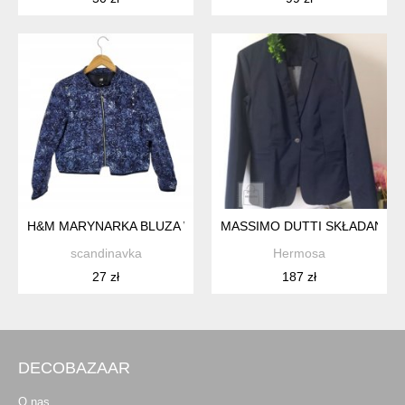
H&M MARYNARKA BLUZA WZÓR GRANATOWA 38 M
MASSIMO DUTTI SKŁADANA 
scandinavka
Hermosa
27 zł
187 zł
DECOBAZAAR
O nas