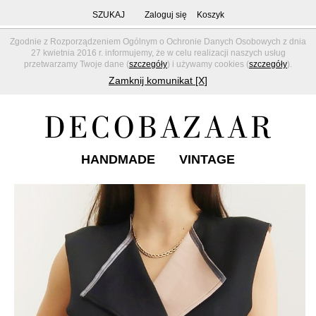
SZUKAJ
Zaloguj się
Koszyk
Zgodnie z Rozporządzeniem Ogólnym o Ochronie Danych Osobowych z dnia
27 kwietnia 2016 r. informujemy, że w celu realizacji naszych usług
przetwarzamy Twoje dane (
szczegóły
) i używamy cookies (
szczegóły
).
Zamknij komunikat [X]
HANDMADE
VINTAGE