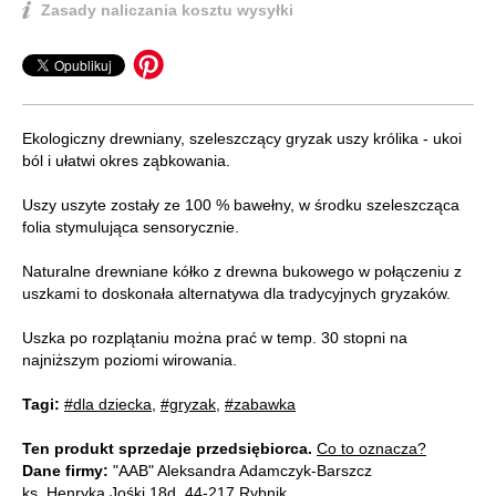
Zasady naliczania kosztu wysyłki
Ekologiczny drewniany, szeleszczący gryzak uszy królika - ukoi
ból i ułatwi okres ząbkowania.
Uszy uszyte zostały ze 100 % bawełny, w środku szeleszcząca
folia stymulująca sensorycznie.
Naturalne drewniane kółko z drewna bukowego w połączeniu z
uszkami to doskonała alternatywa dla tradycyjnych gryzaków.
Uszka po rozplątaniu można prać w temp. 30 stopni na
najniższym poziomi wirowania.
Tagi:
#dla dziecka
,
#gryzak
,
#zabawka
Ten produkt sprzedaje przedsiębiorca.
Co to oznacza?
Dane firmy:
"AAB" Aleksandra Adamczyk-Barszcz
ks. Henryka Jośki 18d, 44-217 Rybnik