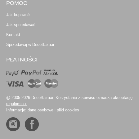
POMOC
Jak kupować
Jak sprzedawać
Kontakt
Sprzedawaj w DecoBazaar
PŁATNOŚCI
@ 2005-2026 DecoBazaar. Korzystanie z serwisu oznacza akceptację
regulaminu.
Informacje:
dane osobowe
i
pliki cookies