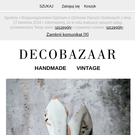
SZUKAJ
Zaloguj się
Koszyk
Zgodnie z Rozporządzeniem Ogólnym o Ochronie Danych Osobowych z dnia
27 kwietnia 2016 r. informujemy, że w celu realizacji naszych usług
przetwarzamy Twoje dane (
szczegóły
) i używamy cookies (
szczegóły
).
Zamknij komunikat [X]
HANDMADE
VINTAGE