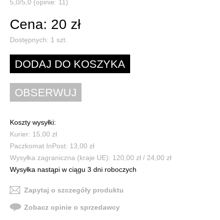
5,0/5,0 (opinie: 11)
Cena: 20 zł
Dostępnych:
1
szt.
Koszty wysyłki:
Kurier: 15,00 zł
Paczkomat InPost: 13,00 zł
Wysyłka zagraniczna (kraje UE): 120,00 zł / 24,00 zł
Wysyłka nastąpi w ciągu 3 dni roboczych
Zapytaj o szczegóły produktu
Zobacz opinie o sprzedawcy