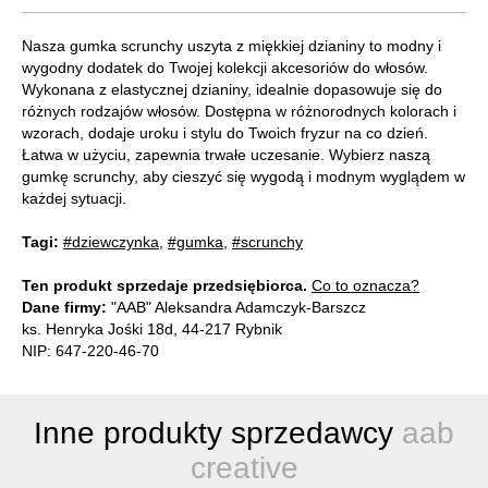
Nasza gumka scrunchy uszyta z miękkiej dzianiny to modny i
wygodny dodatek do Twojej kolekcji akcesoriów do włosów.
Wykonana z elastycznej dzianiny, idealnie dopasowuje się do
różnych rodzajów włosów. Dostępna w różnorodnych kolorach i
wzorach, dodaje uroku i stylu do Twoich fryzur na co dzień.
Łatwa w użyciu, zapewnia trwałe uczesanie. Wybierz naszą
gumkę scrunchy, aby cieszyć się wygodą i modnym wyglądem w
każdej sytuacji.
Tagi:
#dziewczynka
,
#gumka
,
#scrunchy
Ten produkt sprzedaje przedsiębiorca.
Co to oznacza?
Dane firmy:
"AAB" Aleksandra Adamczyk-Barszcz
ks. Henryka Jośki 18d, 44-217 Rybnik
NIP: 647-220-46-70
Inne produkty sprzedawcy
aab
creative