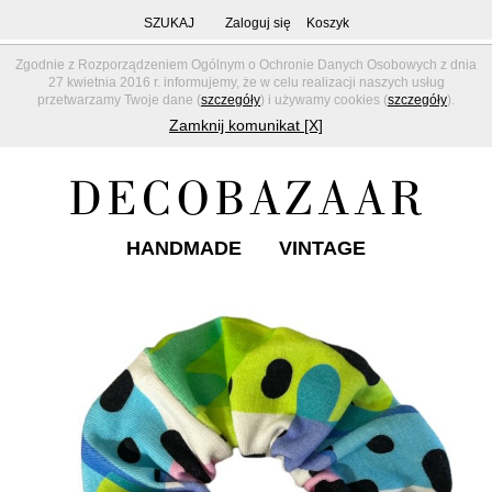
SZUKAJ
Zaloguj się
Koszyk
Zgodnie z Rozporządzeniem Ogólnym o Ochronie Danych Osobowych z dnia
27 kwietnia 2016 r. informujemy, że w celu realizacji naszych usług
przetwarzamy Twoje dane (
szczegóły
) i używamy cookies (
szczegóły
).
Zamknij komunikat [X]
HANDMADE
VINTAGE