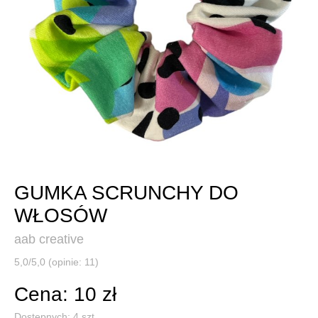
GUMKA SCRUNCHY DO
WŁOSÓW
aab creative
5,0/5,0 (opinie: 11)
Cena: 10 zł
Dostępnych:
4
szt.