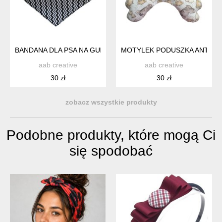
BANDANA DLA PSA NA GUMCE ROZMIAR XS (24-30) CZARNO-
MOTYLEK PODUSZKA ANTYWS
aab creative
aab creative
30 zł
30 zł
zobacz wszystkie produkty
Podobne produkty, które mogą Ci
się spodobać