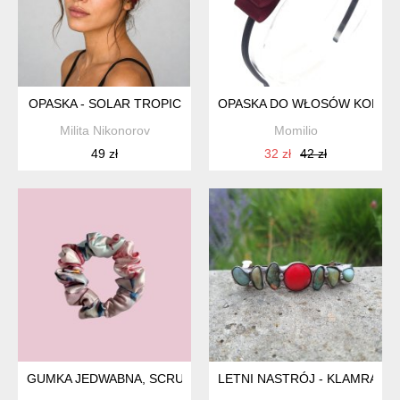
OPASKA - SOLAR TROPIC
OPASKA DO WŁOSÓW KOKARD
Milita Nikonorov
Momilio
49 zł
32 zł
42 zł
GUMKA JEDWABNA, SCRUNCHIE, WIOSENNE KWIATY MINI
LETNI NASTRÓJ - KLAMRA D