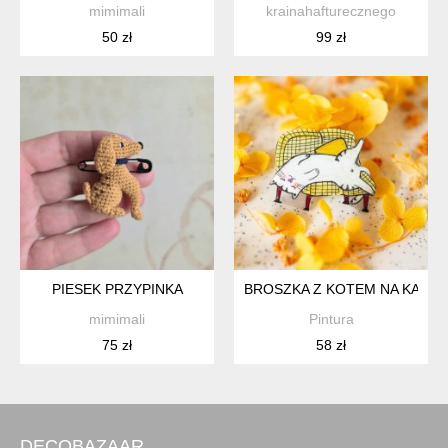
mimimali
krainahafturecznego
50 zł
99 zł
PIESEK PRZYPINKA
BROSZKA Z KOTEM NA KANAP
mimimali
Pintura
75 zł
58 zł
DECOBAZAAR