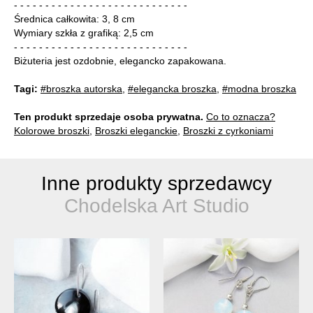
- - - - - - - - - - - - - - - - - - - - - - - - - - - -
Średnica całkowita: 3, 8 cm
Wymiary szkła z grafiką: 2,5 cm
- - - - - - - - - - - - - - - - - - - - - - - - - - - -
Biżuteria jest ozdobnie, elegancko zapakowana.
Tagi:
#broszka autorska
,
#elegancka broszka
,
#modna broszka
Ten produkt sprzedaje osoba prywatna.
Co to oznacza?
Kolorowe broszki
,
Broszki eleganckie
,
Broszki z cyrkoniami
Inne produkty sprzedawcy
Chodelska Art Studio