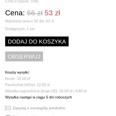
5,0/5,0 (opinie: 108)
Cena:
66 zł
53 zł
Najniższa cena z 30 dni: 53 zł
Dostępnych:
1
szt.
Koszty wysyłki:
Kurier: 15,00 zł
Paczkomat InPost: 12,00 zł
Wysyłka zagraniczna (kraje UE): 24,00 zł / 4,80 zł
Wysyłka nastąpi w ciągu 5 dni roboczych
Zapytaj o szczegóły produktu