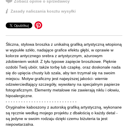
Zobacz opinie o sprzedawcy
Zasady naliczania kosztu wysyłki
Śliczna, stylowa broszka z unikalną grafiką artystyczną wtopioną
w wypukłe szkło, nadające grafice efektu głębi, w oprawie w
kolorze antycznego srebra z artystycznym, ażurowym
zdobieniem wokół. Z tyłu typowe zapięcie broszkowe. Pięknie
ozdobi Twój ubiór, także torbę lub czapkę, oraz doskonale nada
się do upięcia chusty lub szala, aby ten trzymał się na swoim
miejscu. Motyw graficzny jest najwyższej jakości- wiernie
odzwierciedlający szczegóły, wywołany na specjalnym papierze
fotograficznym. Elementy metalowe nie zawierają niklu i ołowiu,
hipoalergiczne.
- - - - - - - - - - - - - - - - - - - - - - - - - - - -
Oryginalne kaboszony z autorską grafiką artystyczną, wykonane
są ręcznie według mojego projektu z dbałością o każdy detal -
są jedyne w swoim rodzaju dzięki czemu biżuteria ta jest
niepowtarzalna.