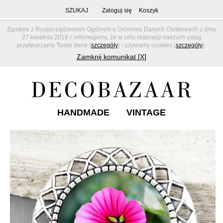
SZUKAJ
Zaloguj się
Koszyk
Zgodnie z Rozporządzeniem Ogólnym o Ochronie Danych Osobowych z dnia
27 kwietnia 2016 r. informujemy, że w celu realizacji naszych usług
przetwarzamy Twoje dane (
szczegóły
) i używamy cookies (
szczegóły
).
Zamknij komunikat [X]
HANDMADE
VINTAGE