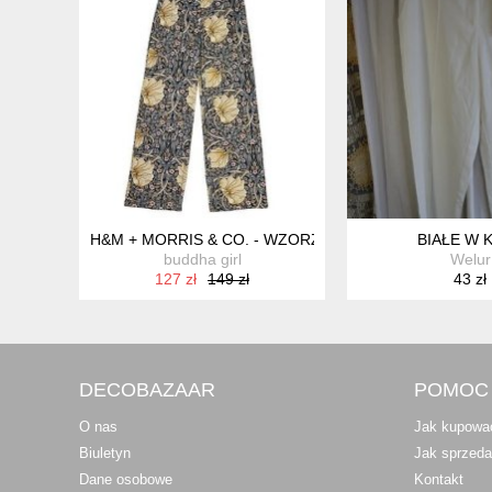
H&M + MORRIS & CO. - WZORZYSTE SPODNIE - 34
BIAŁE W 
buddha girl
Welur
127 zł
149 zł
43 zł
DECOBAZAAR
POMOC
O nas
Jak kupowa
Biuletyn
Jak sprzed
Dane osobowe
Kontakt