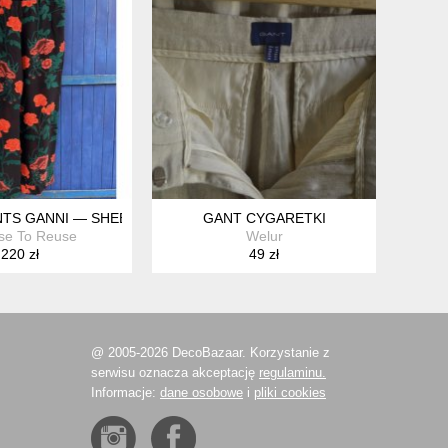
NTS GANNI — SHEER TROUSERS WITH MAIN CHARACTER ENERG
GANT CYGARETKI
se To Reuse
Welur
220 zł
49 zł
@ 2005-2026 DecoBazaar. Korzystanie z
serwisu oznacza akceptację
regulaminu.
Informacje:
dane osobowe
i
pliki cookies