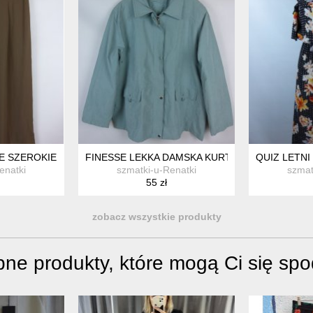
E SZEROKIE PROSTE PALAZZO OLIWKA KHAKI / M
FINESSE LEKKA DAMSKA KURTKA / 24 - 52
QUIZ LETNI
enatki
szmatki-u-Renatki
szmat
55 zł
zobacz wszystkie produkty
ne produkty, które mogą Ci się sp