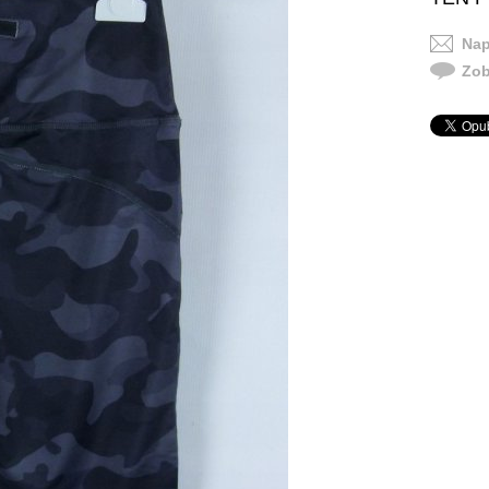
Nap
Zob