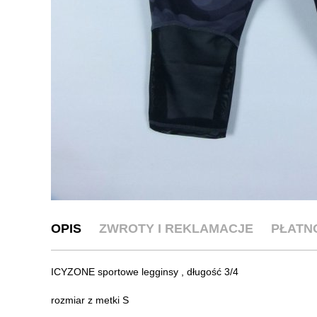
OPIS
ZWROTY I REKLAMACJE
PŁATN
ICYZONE sportowe legginsy , długość 3/4
rozmiar z metki S