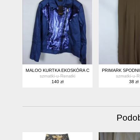
MALOO KURTKA EKOSKÓRA CEKINY / 42 Z METKĄ
PRIMARK SPODNI
szmatki-u-Renatki
szmatki-u-R
140 zł
38 zł
Podob