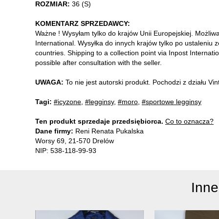
ROZMIAR:
36 (S)
KOMENTARZ SPRZEDAWCY:
Ważne ! Wysyłam tylko do krajów Unii Europejskiej. Możliw
International. Wysyłka do innych krajów tylko po ustaleniu 
countries. Shipping to a collection point via Inpost Internati
possible after consultation with the seller.
UWAGA:
To nie jest autorski produkt. Pochodzi z działu V
Tagi:
#icyzone
,
#legginsy
,
#moro
,
#sportowe legginsy
Ten produkt sprzedaje przedsiębiorca.
Co to oznacza?
Dane firmy:
Reni Renata Pukalska
Worsy 69, 21-570 Drelów
NIP: 538-118-99-93
Inne