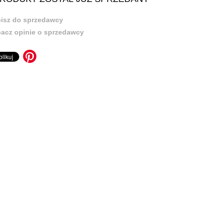
isz do sprzedawcy
acz opinie o sprzedawcy