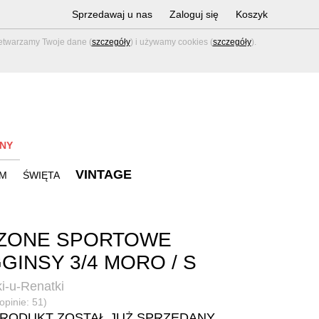
Sprzedawaj u nas
Zaloguj się
Koszyk
zetwarzamy Twoje dane (
szczegóły
) i używamy cookies (
szczegóły
).
NY
VINTAGE
M
ŚWIĘTA
YZONE SPORTOWE
GINSY 3/4 MORO / S
i-u-Renatki
opinie: 51)
PRODUKT ZOSTAŁ JUŻ SPRZEDANY