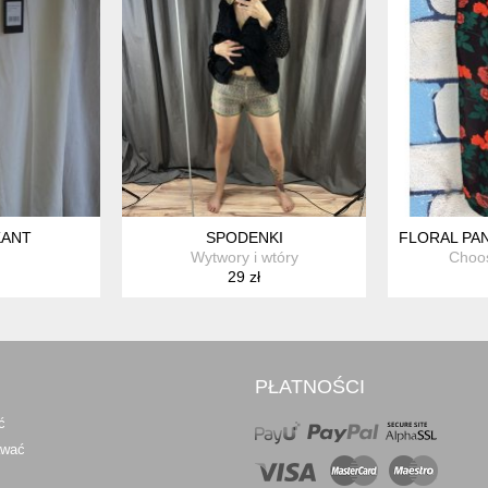
KANT
SPODENKI
FLORAL PA
Wytwory i wtóry
Choo
29 zł
PŁATNOŚCI
ć
awać