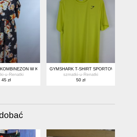
 KOMBINEZON W KWIATY 10 / 36
GYMSHARK T-SHIRT SPORTOWA KOSZULKA
ki-u-Renatki
szmatki-u-Renatki
45 zł
50 zł
odobać