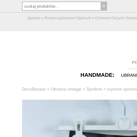
Zgodnie z Rozporządzeniem Ogólnym o Ochronie Danych Osobowych 
P
HANDMADE:
UBRAN
DecoBazaar
>
Ubrania vintage
>
Spodnie
>
Icyzone sporto