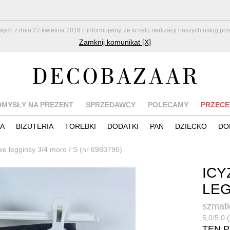
z dnia 27 kwietnia 2016 r. informujemy, że w celu realizacji naszych usług pr
Zamknij komunikat [X]
OMYSŁY NA PREZENT
SPRZEDAWCY
POLECAMY
PRZECE
IA
BIŻUTERIA
TOREBKI
DODATKI
PAN
DZIECKO
DO
we legginsy 3/4 moro / S (nr 6983796)
IC
LEG
szmatk
5,0/5,0 (
TEN 