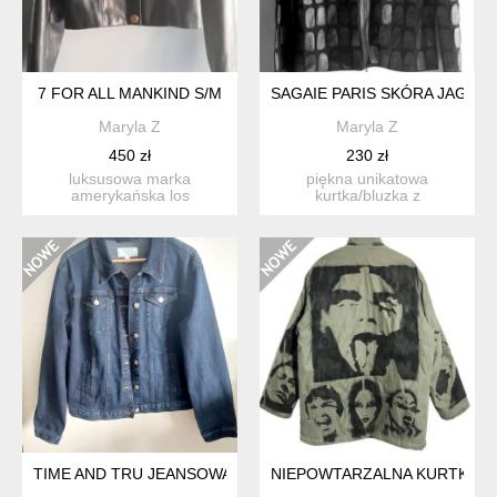
7 FOR ALL MANKIND S/M
SAGAIE PARIS SKÓRA JAGNI
Maryla Z
Maryla Z
450 zł
230 zł
luksusowa marka
piękna unikatowa
amerykańska los
kurtka/bluzka z
angeles/ulubiona brada
naszywanymi aplikacjami
pitta i innych ...
ze skóry jagn...
TIME AND TRU JEANSOWA KURTKA WIĘKSZA
NIEPOWTARZALNA KURTKA W 