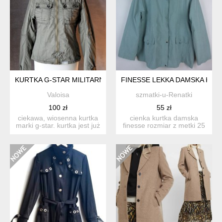
KURTKA G-STAR MILITARNA CARGO CASUAL S M
FINESSE LEKKA DAMSKA KURTK
Valoisa
szmatki-u-Renatki
100 zł
55 zł
ciekawa, wiosenna kurtka
cienka kurtka damska
marki g-star. kurtka jest już
finesse rozmiar z metki 25
zdecydowanie v...
około 52 pros...