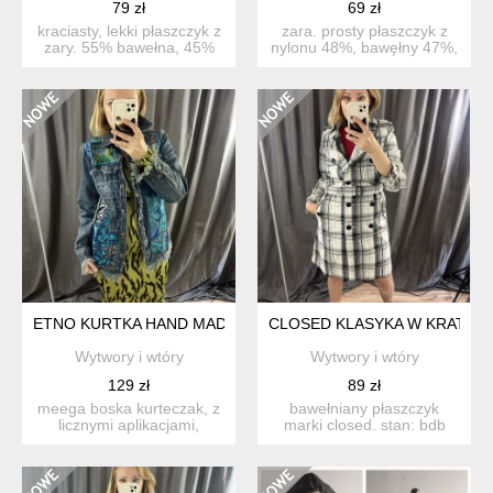
79 zł
69 zł
kraciasty, lekki płaszczyk z
zara. prosty płaszczyk z
zary. 55% bawełna, 45%
nylonu 48%, bawęłny 47%,
poliester, podszew...
elastyny 5%. stan...
ETNO KURTKA HAND MADE
CLOSED KLASYKA W KRATĘ
Wytwory i wtóry
Wytwory i wtóry
129 zł
89 zł
meega boska kurteczak, z
bawełniany płaszczyk
licznymi aplikacjami,
marki closed. stan: bdb
jeansowa, z podszewką. ...
rozmiar: xs, na s ...