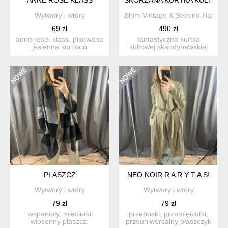
Wytwory i wtóry
Blom Vintage & Second Hand
69 zł
490 zł
anne rose. klass. pikowana
fantastyczna kurtka
jesienna kurtka o
kultowej skandynawskiej
klasycznym,
marki tiger of sweden. mi...
ponadczasowym...
PŁASZCZ
NEO NOIR R A R Y T A S!
Wytwory i wtóry
Wytwory i wtóry
79 zł
79 zł
wspaniały, mieciutki
przeboski, przemięciutki,
wiosenny płaszcz.
przeuniwersalny płaszczyk