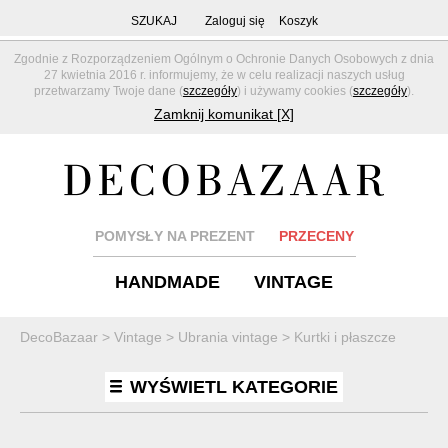
SZUKAJ
Zaloguj się
Koszyk
Zgodnie z Rozporządzeniem Ogólnym o Ochronie Danych Osobowych z dnia
27 kwietnia 2016 r. informujemy, że w celu realizacji naszych usług
przetwarzamy Twoje dane (
szczegóły
) i używamy cookies (
szczegóły
).
Zamknij komunikat [X]
POMYSŁY NA PREZENT
PRZECENY
HANDMADE
VINTAGE
DecoBazaar
>
Vintage
>
Ubrania vintage
>
Kurtki i płaszcze
WYŚWIETL KATEGORIE