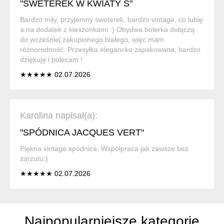
"SWETEREK W KWIATY S"
Bardzo miły, przyjemny sweterek, bardzo vintage, co lubię
a na dodatek z kieszonkami :) Obydwa bolerka dołączą
do wcześniej zakupionego białego, więc mam
różnorodność. Przesyłka elegancko zapakowana, bardzo
dziękuję i polecam !
★★★★★ 02.07.2026
Karolina napisał(a):
"SPÓDNICA JACQUES VERT"
Piękna vintage spódnica. Współpraca jak zawsze bez
zarzutu:)
★★★★★ 02.07.2026
Najpopularniejsze kategorie