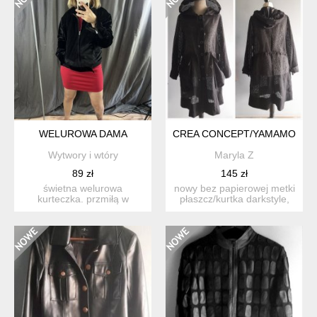
WELUROWA DAMA
CREA CONCEPT/YAMAMOTO, 
Wytwory i wtóry
Maryla Z
89 zł
145 zł
świetna welurowa
nowy bez papierowej metki
kurteczka. przmiłą w
płaszcz/kurtka darkstyle,
dotyku. marka mnml.
awangardowy, częśc...
unisex. s...