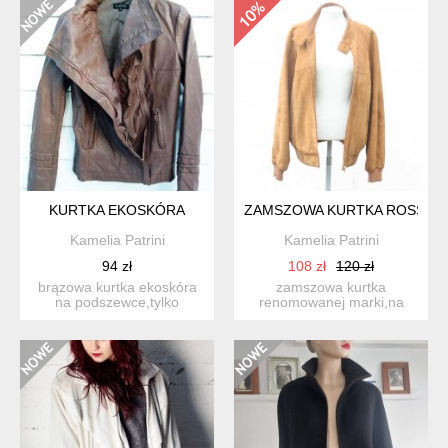
KURTKA EKOSKÓRA
ZAMSZOWA KURTKA ROSSETT
Kamelia Patrini
Kamelia Patrini
94 zł
108 zł
120 zł
brązowa kurtka ekoskóra
zamszowa kurtka
na podszewce,tylko
renomowanej marki,na
przymierzana rozmiar m
podszewce rozmiar xl
s...
szer.p...