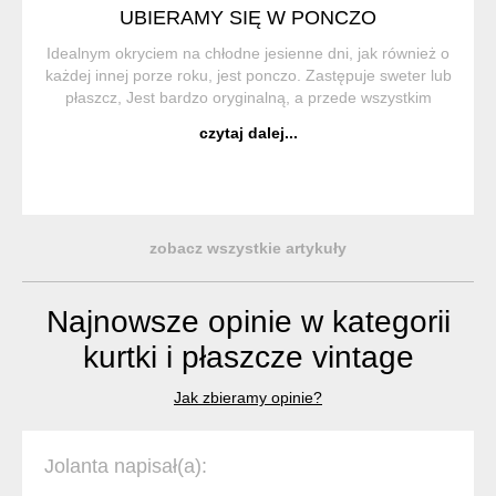
UBIERAMY SIĘ W PONCZO
Idealnym okryciem na chłodne jesienne dni, jak również o
każdej innej porze roku, jest ponczo. Zastępuje sweter lub
płaszcz, Jest bardzo oryginalną, a przede wszystkim
wygodną i praktyczną częścią garderoby. Ponczo (z hiszp.
czytaj dalej...
Poncho) to trad...
zobacz wszystkie artykuły
Najnowsze opinie w kategorii
kurtki i płaszcze vintage
Jak zbieramy opinie?
Jolanta napisał(a):