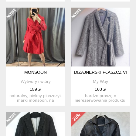
asymetryczny. z
od neo noir. z imi...
kieszonkami, ni...
MONSOON
DIZAJNERSKI PŁASZCZ VINT
Wytwory i wtóry
My Way
159 zł
160 zł
naturalny, piękny płaszczyk
bardzo proszę o
marki monsoon. na
nierezerwowanie produktu,
kwiecistej podszewce (te...
jeśli nie są państwo w stu
p...