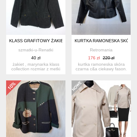
KLASS GRAFITOWY ŻAKIET A'LA JEANS 18 / 44
KURTKA RAMONESKA SKÓRA 
szmatki-u-Renatki
Retromania
40 zł
176 zł
220 zł
żakiet , marynarka klass
kurtka ramoneska skóra
collection rozmiar z metki
czarna c&a ciekawy fason.
18 / 44 pros...
suwaki metalowe, s...