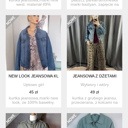
west. materiał 49%
marki bastyan, zapięcie na
bawełna 30% wiskoza 1%
dwustronny zamek. m...
e...
NEW LOOK JEANSOWA KURTKA
JEANSOWA Z DŻETAMI
Uptown girl
Wytwory i wtóry
45 zł
49 zł
kurtka jeansowa,marki new
kurtka z grubego jeansu,
look, ze 100% bawełny.
przecierana, z kolcami na
stan bardzo dobry, ko...
ramionach. jeans ta...