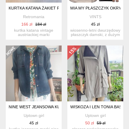
KURTKA KATANA ŻAKIET FOLK WEŁNA
MIA MY PŁASZCZYK OKRYCIE 
Retromania
VINTS
166 zł
184 zł
45 zł
kurtka katana vintage
wiosenno-letni dwurzędowy
austriackiej marki
płaszczyk damski, z dużym
salzburger loden look .
jednoczęściowym ko...
10...
NINE WEST JEANSOWA KURTKA WIĘKSZA
WISKOZA I LEN TONIA BASTY
Uptown girl
Uptown girl
45 zł
50 zł
59 zł
kurtka jeansowa,marki nine
płaszcz parka/ramoneska