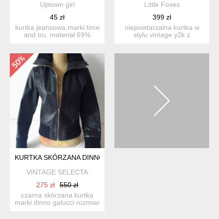
Uptown girl
Little Foxes
45 zł
399 zł
kurtka jeansowa,marki time
niepowtarzalna kurtka w
and tru. materiał 69%
stylu vintage y2k z
bawełna 25% poliester...
twarzami / postaciami roz...
KURTKA SKÓRZANA DINNO GALLUCCI VINTAGE STYLE
VINTAGE SELECTA
275 zł
550 zł
czarna skórzana kurtka
marki dinno galucci rozmiar
xs-s wymiary ...