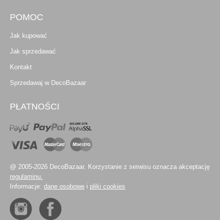
POMOC
Jak kupować
Jak sprzedawać
Kontakt
Sprzedawaj w DecoBazaar
PŁATNOŚCI
@ 2005-2026 DecoBazaar. Korzystanie z serwisu oznacza akceptację
regulaminu.
Informacje:
dane osobowe
i
pliki cookies