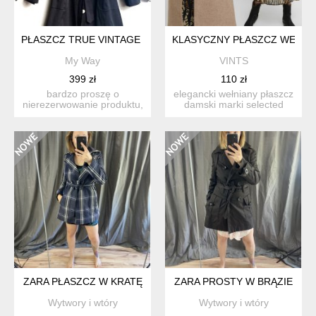
PŁASZCZ TRUE VINTAGE UNIKAT
KLASYCZNY PŁASZCZ WEŁNIA
My Way
VINTS
399 zł
110 zł
bardzo proszę o
elegancki wełniany płaszcz
nierezerwowanie produktu,
damski marki selected
jeśli nie są państwo w stu
femme w klasycznym, p...
p...
ZARA PŁASZCZ W KRATĘ
ZARA PROSTY W BRĄZIE
Wytwory i wtóry
Wytwory i wtóry