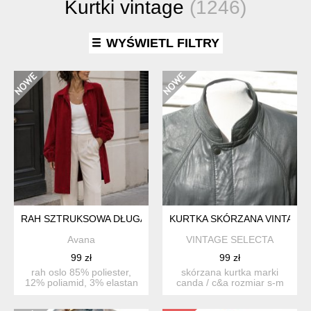
Kurtki vintage
(1246)
WYŚWIETL FILTRY
RAH SZTRUKSOWA DŁUGA KOSZULA
KURTKA SKÓRZANA VINTAGE
Avana
VINTAGE SELECTA
99 zł
99 zł
rah oslo 85% poliester,
skórzana kurtka marki
12% poliamid, 3% elastan
canda / c&a rozmiar s-m
lekki płaszczyk, ...
wymiary: szer.od pa...