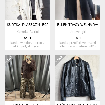
KURTKA- PŁASZCZYK ECRU
ELLEN TRACY WEŁNA RAYON
Kamelia Patrini
Uptown girl
85 zł
75 zł
kurtka w kolorze ercu z
kurtka przejściowa marki
lekko połyskującego
ellen tracy. materiał 60%
materiału,na podszewce
wełna 10% rayon 25%...
d...
ANNE ROSE KLASS
SKÓRZANA KURTKA KULTOWE