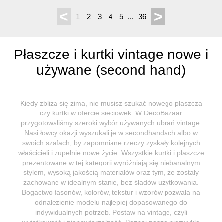
<
>
1
2
3
4
5
...
36
Płaszcze i kurtki vintage nowe i
używane (second hand)
Kiedy zbliża się zima, nie musisz szukać nowego płaszcza
czy kurtki w ofercie sieciówek. W DecoBazaar
przygotowaliśmy szeroki wybór używanych ubrań vintage.
Nasi łowcy okazji wyszukali je w secondhandach albo w
swoich szafach, by zapomniane rzeczy zyskały kolejnych
właścicieli i zupełnie nowe życie. Wszystkie kurtki i płaszcze
prezentowane w tej kategorii wyróżniają się niebanalnym
stylem, wysoką jakością materiałów oraz tym, że zostały
zachowane w idealnym stanie, bez śladów użytkowania.
Bogactwo fasonów, kolorów, tekstur i wzorów pozwala na
odnalezienie modelu najlepiej dopasowanego do
indywidualnych potrzeb. Postaw na vintage, czyli
wyjątkowość i niepowtarzalność. Poznaj nasze niezwykłe