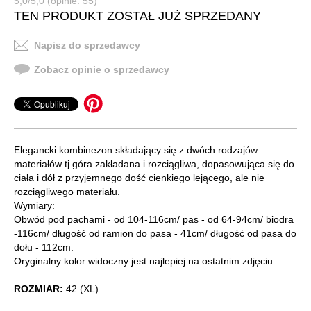
5,0/5,0 (opinie: 55)
TEN PRODUKT ZOSTAŁ JUŻ SPRZEDANY
Napisz do sprzedawcy
Zobacz opinie o sprzedawcy
Elegancki kombinezon składający się z dwóch rodzajów
materiałów tj.góra zakładana i rozciągliwa, dopasowująca się do
ciała i dół z przyjemnego dość cienkiego lejącego, ale nie
rozciągliwego materiału.
Wymiary:
Obwód pod pachami - od 104-116cm/ pas - od 64-94cm/ biodra
-116cm/ długość od ramion do pasa - 41cm/ długość od pasa do
dołu - 112cm.
Oryginalny kolor widoczny jest najlepiej na ostatnim zdjęciu.
ROZMIAR:
42 (XL)