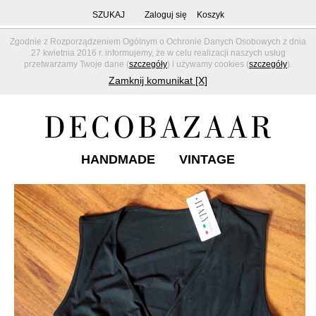
SZUKAJ
Zaloguj się
Koszyk
Zgodnie z Rozporządzeniem Ogólnym o Ochronie Danych Osobowych z dnia
27 kwietnia 2016 r. informujemy, że w celu realizacji naszych usług
przetwarzamy Twoje dane (
szczegóły
) i używamy cookies (
szczegóły
).
Zamknij komunikat [X]
HANDMADE
VINTAGE