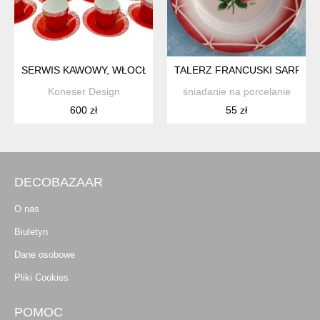
SERWIS KAWOWY, WŁOCŁAWEK, LATA 70.
TALERZ FRANCUSKI SARREG
Koneser Design
śniadanie na porcelanie
600 zł
55 zł
DECOBAZAAR
O nas
Biuletyn
Dane osobowe
Pliki Cookies
POMOC