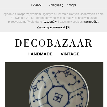
SZUKAJ
Zaloguj się
Koszyk
Zgodnie z Rozporządzeniem Ogólnym o Ochronie Danych Osobowych z dnia
27 kwietnia 2016 r. informujemy, że w celu realizacji naszych usług
przetwarzamy Twoje dane (
szczegóły
) i używamy cookies (
szczegóły
).
Zamknij komunikat [X]
HANDMADE
VINTAGE