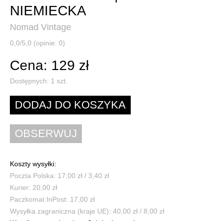
NIEMIECKA
Nomad Vintage
0,0/5,0 (opinie: 0)
Cena: 129 zł
Dostępnych:
1
szt.
Koszty wysyłki:
Poczta Polska: 17,00 zł / 3,40 zł
Kurier: 20,00 zł
Paczkomat InPost: 17,00 zł
Wysyłka zagraniczna (kraje UE): 40,00 zł / 8,00 zł