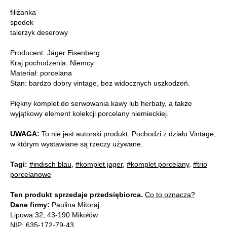
filiżanka
spodek
talerzyk deserowy
Producent: Jäger Eisenberg
Kraj pochodzenia: Niemcy
Materiał: porcelana
Stan: bardzo dobry vintage, bez widocznych uszkodzeń.
Piękny komplet do serwowania kawy lub herbaty, a także
wyjątkowy element kolekcji porcelany niemieckiej.
UWAGA:
To nie jest autorski produkt. Pochodzi z działu Vintage,
w którym wystawiane są rzeczy używane.
Tagi:
#indisch blau
,
#komplet jager
,
#komplet porcelany
,
#trio
porcelanowe
Ten produkt sprzedaje przedsiębiorca.
Co to oznacza?
Dane firmy:
Paulina Mitoraj
Lipowa 32, 43-190 Mikołów
NIP: 635-172-79-43