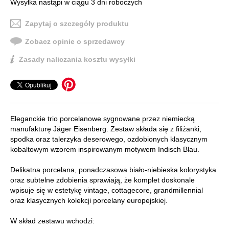
Wysyłka nastąpi w ciągu 3 dni roboczych
Zapytaj o szczegóły produktu
Zobacz opinie o sprzedawcy
Zasady naliczania kosztu wysyłki
Eleganckie trio porcelanowe sygnowane przez niemiecką
manufakturę Jäger Eisenberg. Zestaw składa się z filiżanki,
spodka oraz talerzyka deserowego, ozdobionych klasycznym
kobaltowym wzorem inspirowanym motywem Indisch Blau.
Delikatna porcelana, ponadczasowa biało-niebieska kolorystyka
oraz subtelne zdobienia sprawiają, że komplet doskonale
wpisuje się w estetykę vintage, cottagecore, grandmillennial
oraz klasycznych kolekcji porcelany europejskiej.
W skład zestawu wchodzi: