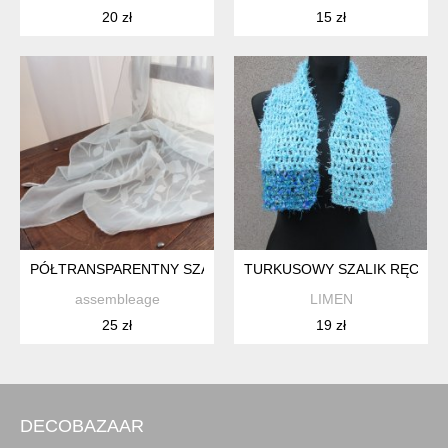
20 zł
15 zł
PÓŁTRANSPARENTNY SZAL VINTAGE
TURKUSOWY SZALIK RĘCZNI
assembleage
LIMEN
25 zł
19 zł
DECOBAZAAR