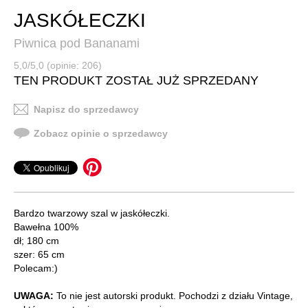
JASKÓŁECZKI
Piwnica pod Bananami
5,0/5,0 (opinie: 206)
TEN PRODUKT ZOSTAŁ JUŻ SPRZEDANY
Napisz do sprzedawcy
Zobacz opinie o sprzedawcy
Bardzo twarzowy szal w jaskółeczki.
Bawełna 100%
dł; 180 cm
szer: 65 cm
Polecam:)
UWAGA:
To nie jest autorski produkt. Pochodzi z działu Vintage,