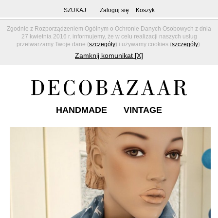
SZUKAJ
Zaloguj się
Koszyk
Zgodnie z Rozporządzeniem Ogólnym o Ochronie Danych Osobowych z dnia
27 kwietnia 2016 r. informujemy, że w celu realizacji naszych usług
przetwarzamy Twoje dane (
szczegóły
) i używamy cookies (
szczegóły
).
Zamknij komunikat [X]
HANDMADE
VINTAGE