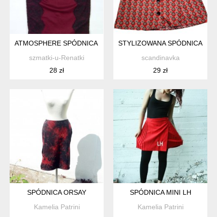
ATMOSPHERE SPÓDNICA MIDI DZIANINKA 8 / 36
STYLIZOWANA SPÓDNICA VILA
szmatki-u-Renatki
scandinavka
28 zł
29 zł
SPÓDNICA ORSAY
SPÓDNICA MINI LH
Kamelia Patrini
Kamelia Patrini