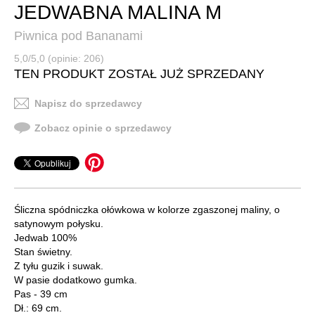
JEDWABNA MALINA M
Piwnica pod Bananami
5,0/5,0 (opinie: 206)
TEN PRODUKT ZOSTAŁ JUŻ SPRZEDANY
Napisz do sprzedawcy
Zobacz opinie o sprzedawcy
Śliczna spódniczka ołówkowa w kolorze zgaszonej maliny, o
satynowym połysku.
Jedwab 100%
Stan świetny.
Z tyłu guzik i suwak.
W pasie dodatkowo gumka.
Pas - 39 cm
Dł.: 69 cm.