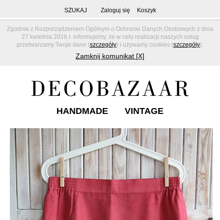
SZUKAJ
Zaloguj się
Koszyk
Zgodnie z Rozporządzeniem Ogólnym o Ochronie Danych Osobowych z dnia
27 kwietnia 2016 r. informujemy, że w celu realizacji naszych usług
przetwarzamy Twoje dane (
szczegóły
) i używamy cookies (
szczegóły
).
Zamknij komunikat [X]
HANDMADE
VINTAGE