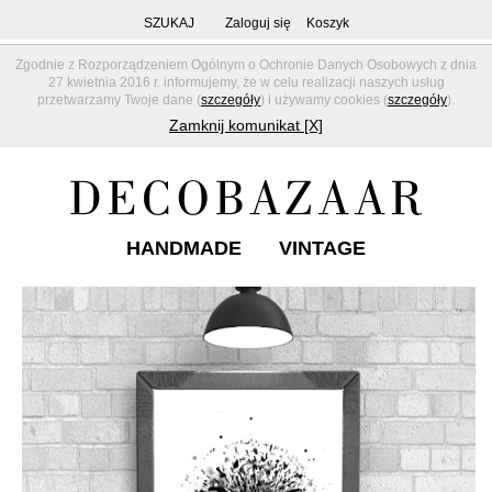
SZUKAJ
Zaloguj się
Koszyk
Zgodnie z Rozporządzeniem Ogólnym o Ochronie Danych Osobowych z dnia
27 kwietnia 2016 r. informujemy, że w celu realizacji naszych usług
przetwarzamy Twoje dane (
szczegóły
) i używamy cookies (
szczegóły
).
Zamknij komunikat [X]
HANDMADE
VINTAGE