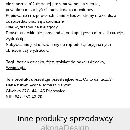
nieznacznie różnić od tej prezentowanej na stronie,
powodem może być różna kalibracja monitorów.
Kopiowanie i rozpowszechnianie zdjęć ze strony oraz dalsza
odsprzedaż prac są zabronione
i nie wyrażamy na nie zgody.
Prawa autorskie nie przechodzą na kupującego obraz, ilustrację,
wydruk itp.
Nabywca nie jest uprawniony do reprodukcji oryginalnych
obrazów czy wydruków.
Tagi:
#dzień dziecka
,
#jeż
,
#plakat do pokoju dziecka
,
#zwierzęta
Ten produkt sprzedaje przedsiębiorca.
Co to oznacza?
Dane firmy:
Akona Tomasz Nawrat
Gliwicka 37C, 44-145 Pilchowice
NIP: 647-250-43-20
Inne produkty sprzedawcy
akonaDesign