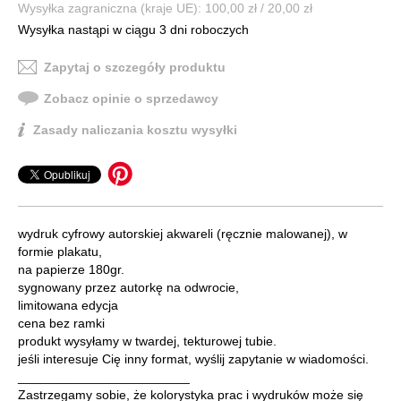
Wysyłka zagraniczna (kraje UE): 100,00 zł / 20,00 zł
Wysyłka nastąpi w ciągu 3 dni roboczych
Zapytaj o szczegóły produktu
Zobacz opinie o sprzedawcy
Zasady naliczania kosztu wysyłki
wydruk cyfrowy autorskiej akwareli (ręcznie malowanej), w
formie plakatu,
na papierze 180gr.
sygnowany przez autorkę na odwrocie,
limitowana edycja
cena bez ramki
produkt wysyłamy w twardej, tekturowej tubie.
jeśli interesuje Cię inny format, wyślij zapytanie w wiadomości.
________________________
Zastrzegamy sobie, że kolorystyka prac i wydruków może się