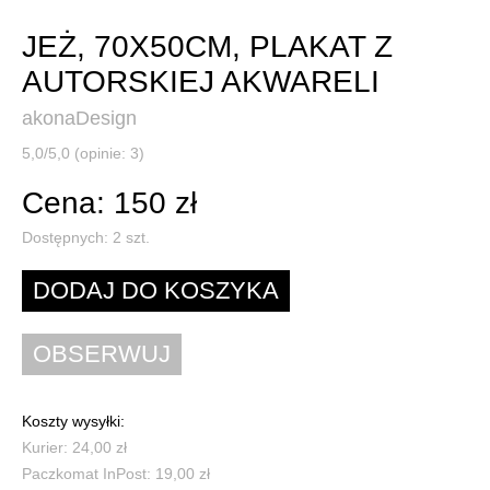
JEŻ, 70X50CM, PLAKAT Z
AUTORSKIEJ AKWARELI
akonaDesign
5,0/5,0 (opinie: 3)
Cena: 150 zł
Dostępnych:
2
szt.
Koszty wysyłki:
Kurier: 24,00 zł
Paczkomat InPost: 19,00 zł