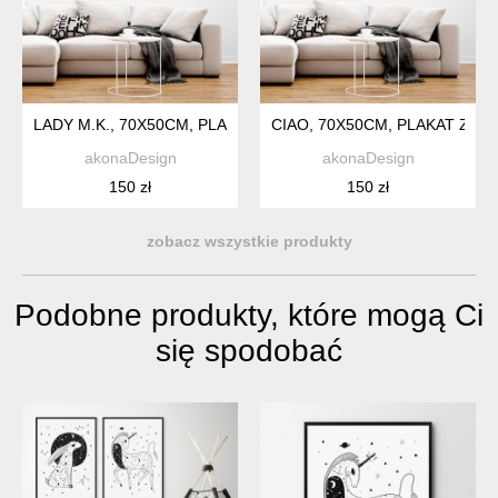
LADY M.K., 70X50CM, PLAKAT Z AUTORSKIEJ AKWARELI
CIAO, 70X50CM, PLAKAT Z A
akonaDesign
akonaDesign
150 zł
150 zł
zobacz wszystkie produkty
Podobne produkty, które mogą Ci
się spodobać