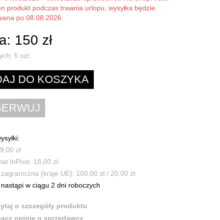
en produkt podczas trwania urlopu, wysyłka będzie
owana po 08.08.2026.
: 150 zł
ych:
5
szt.
ysyłki:
9,00 zł
t InPost: 18,00 zł
zagraniczna (kraje UE): 100,00 zł / 20,00 zł
nastąpi w ciągu 2 dni roboczych
ytaj o szczegóły produktu
acz opinie o sprzedawcy