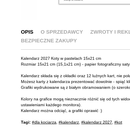
OPIS
O SPRZEDAWCY
ZWROTY I RE
BEZPIECZNE ZAKUPY
Kalendarz 2027 Koty w pastelach 15x21 cm
Rozmiar 15x21 cm (15,1x21 cm) - papier fotograficzny sat
Kalendarz składa się z okładki oraz 12 luźnych kart, nie po
Możesz karty z kalendarza prezentować dowolnie - spiąć 
Grafiki wydrukowane są z białym obramowaniem (o szeroko
Kolory na grafice mogą nieznacznie różnić się od tych wido
ustawieniami każdego monitora).
Kalendarz można odciąć, a grafiki oprawić :)
Tagi:
#dla kociarza
,
#kalendarz
,
#kalendarz 2027
,
#kot