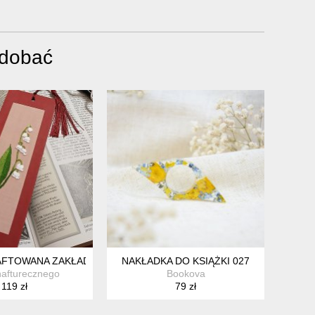
odobać
AFTOWANA ZAKŁADKA W KOLORZE CZERWONYM Z GAŁĄZKĄ KONW
NAKŁADKA DO KSIĄŻKI 027
hafturecznego
Bookova
119 zł
79 zł