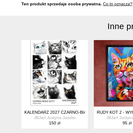
Ten produkt sprzedaje osoba prywatna.
Co to oznacza?
Inne p
KALENDARZ 2027 CZARNO-BIAŁE KOTY 15X21 CM
RUDY KOT 2 - WY
JBJart Justyna Jaszke
JBJart Justyn
150 zł
95 zł