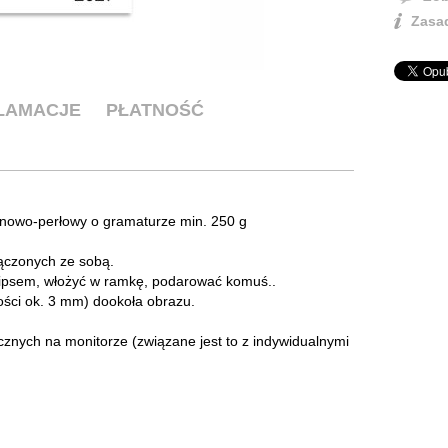
Zasad
KLAMACJE
PŁATNOŚĆ
ynowo-perłowy o gramaturze min. 250 g
łączonych ze sobą.
klipsem, włożyć w ramkę, podarować komuś..
ści ok. 3 mm) dookoła obrazu.
cznych na monitorze (związane jest to z indywidualnymi