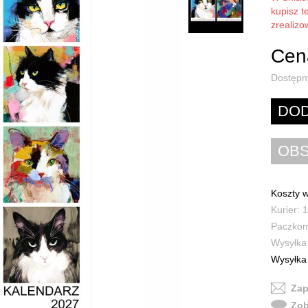
kupisz t
zrealiz
Cena
Dostępn
Koszty w
Kurier: 1
Paczkoma
Wysyłka 
Wysyłka 
Zap
Zob