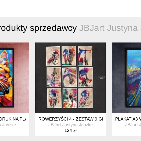
rodukty sprzedawcy
JBJart Justyna
DRUK NA PLAKACIE NA A3
ROWERZYŚCI 4 - ZESTAW 9 GRAFIK 15X21 CM
PLAKAT A3
a Jaszke
JBJart Justyna Jaszke
JBJart 
124 zł