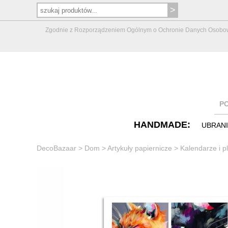
Zgodnie z Rozporządzeniem Ogólnym o Ochronie Danych Osobowych 
P
HANDMADE:
UBRAN
DecoBazaar
>
Dom
>
Artykuły papiernicze
>
Kalendarze i p