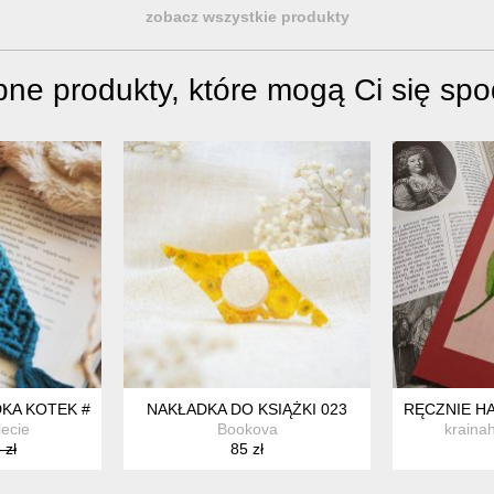
zobacz wszystkie produkty
ne produkty, które mogą Ci się sp
 KSIĄŻKARY
DKA KOTEK #1 | MAKRAMOWA ZAKŁADKA RĘCZNIE BARWIONA
NAKŁADKA DO KSIĄŻKI 023
RĘCZNIE H
lecie
Bookova
kraina
 zł
85 zł