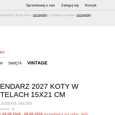
Sprzedawaj u nas
Zaloguj się
Koszyk
zetwarzamy Twoje dane (
szczegóły
) i używamy cookies (
szczegóły
).
NY
VINTAGE
M
ŚWIĘTA
ENDARZ 2027 KOTY W
TELACH 15X21 CM
 Justyna Jaszke
opinie: 0)
ch
04.08.2026 - 08.08.2026
sprzedawca ma urlop. Jeśli