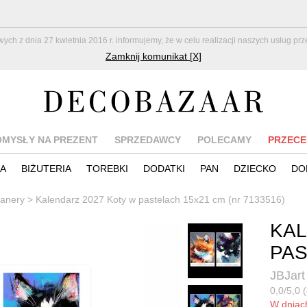
z dnia 27 kwietnia 2016 r. informujemy, że w celu realizacji naszych usług pr
Zamknij komunikat [X]
OMYSŁY NA PREZENT
SPRZEDAWCY
POLECAMY
PRZECE
IA
BIŻUTERIA
TOREBKI
DODATKI
PAN
DZIECKO
DO
lanery
>
Kalendarz 2027 Koty w pastelach 15x21 cm (nr 7133516)
KAL
PAS
JBJart
0,0/5,0 (
W dnia