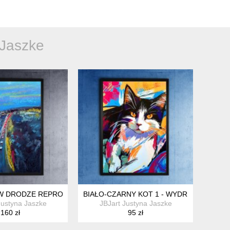
 Jaszke
 W DRODZE REPRODUKCJA PASTELI SUCHYCH
BIAŁO-CZARNY KOT 1 - WYDRUK NA PLAKA
Justyna Jaszke
JBJart Justyna Jaszke
160 zł
95 zł