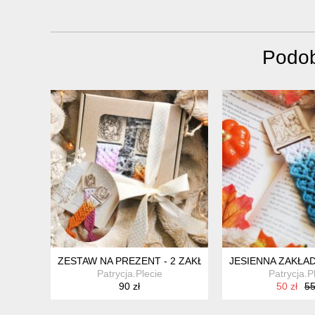
Podob
ZESTAW NA PREZENT - 2 ZAKŁADKI DO KSIĄŻKI | DLA
JESIENNA ZAKŁA
Patrycja.Plecie
Patrycja.P
90 zł
50 zł
55