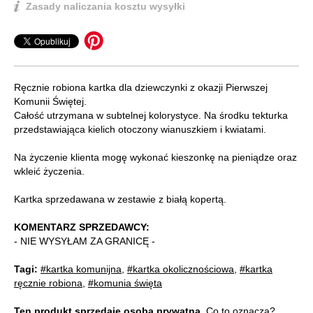
Zasady naliczania kosztu wysyłki
Ręcznie robiona kartka dla dziewczynki z okazji Pierwszej
Komunii Świętej.
Całość utrzymana w subtelnej kolorystyce. Na środku tekturka
przedstawiająca kielich otoczony wianuszkiem i kwiatami.
Na życzenie klienta mogę wykonać kieszonkę na pieniądze oraz
wkleić życzenia.
Kartka sprzedawana w zestawie z białą kopertą.
KOMENTARZ SPRZEDAWCY:
- NIE WYSYŁAM ZA GRANICĘ -
Tagi:
#kartka komunijna
,
#kartka okolicznościowa
,
#kartka
ręcznie robiona
,
#komunia święta
Ten produkt sprzedaje osoba prywatna.
Co to oznacza?