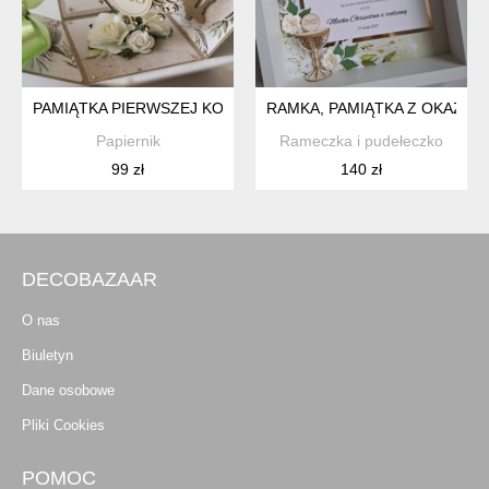
PAMIĄTKA PIERWSZEJ KOMUNII ŚWIĘTEJ EXPLODING BOX K
RAMKA, PAMIĄTKA Z OKAZJI 
Papiernik
Rameczka i pudełeczko
99 zł
140 zł
DECOBAZAAR
O nas
Biuletyn
Dane osobowe
Pliki Cookies
POMOC