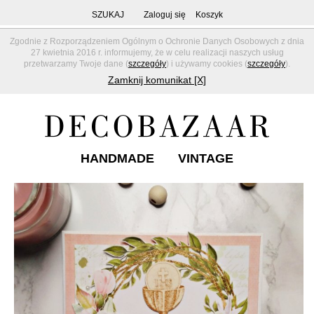
SZUKAJ
Zaloguj się
Koszyk
Zgodnie z Rozporządzeniem Ogólnym o Ochronie Danych Osobowych z dnia
27 kwietnia 2016 r. informujemy, że w celu realizacji naszych usług
przetwarzamy Twoje dane (
szczegóły
) i używamy cookies (
szczegóły
).
Zamknij komunikat [X]
HANDMADE
VINTAGE