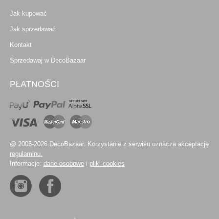
Jak kupować
Jak sprzedawać
Kontakt
Sprzedawaj w DecoBazaar
PŁATNOŚCI
@ 2005-2026 DecoBazaar. Korzystanie z serwisu oznacza akceptację
regulaminu.
Informacje:
dane osobowe
i
pliki cookies