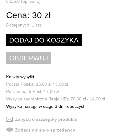
5,0/5,0 (opinie: 1)
Cena: 30 zł
Dostępnych:
1
szt.
Koszty wysyłki:
Poczta Polska: 15,00 zł / 3,00 zł
Paczkomat InPost: 17,00 zł
Wysyłka zagraniczna (kraje UE): 70,00 zł / 14,00 zł
Wysyłka nastąpi w ciągu 3 dni roboczych
Zapytaj o szczegóły produktu
Zobacz opinie o sprzedawcy