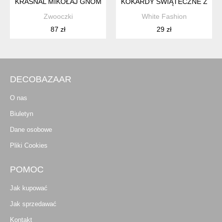
KRASNAL MIKOŁAJ GNOM MASKOTKA HANDMADE
KOKARDY ŚWIĄTECZNE Z MO
Zwooczki
White Fashion
87 zł
29 zł
DECOBAZAAR
O nas
Biuletyn
Dane osobowe
Pliki Cookies
POMOC
Jak kupować
Jak sprzedawać
Kontakt