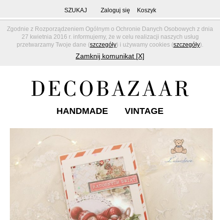
SZUKAJ
Zaloguj się
Koszyk
Zgodnie z Rozporządzeniem Ogólnym o Ochronie Danych Osobowych z dnia
27 kwietnia 2016 r. informujemy, że w celu realizacji naszych usług
przetwarzamy Twoje dane (
szczegóły
) i używamy cookies (
szczegóły
).
Zamknij komunikat [X]
HANDMADE
VINTAGE