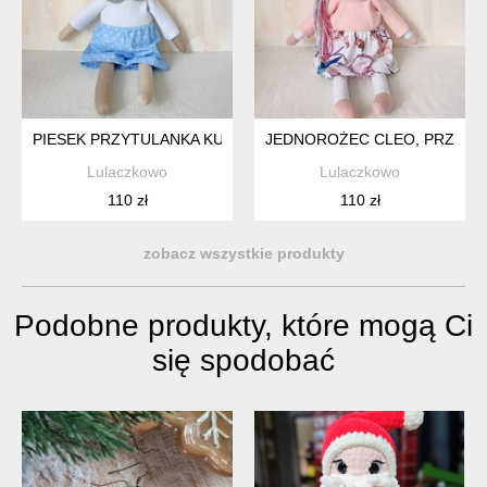
PIESEK PRZYTULANKA KUBA W BŁĘKITNYCH SZORTACH I BI
JEDNOROŻEC CLEO, PRZYTU
Lulaczkowo
Lulaczkowo
110 zł
110 zł
zobacz wszystkie produkty
Podobne produkty, które mogą Ci
się spodobać