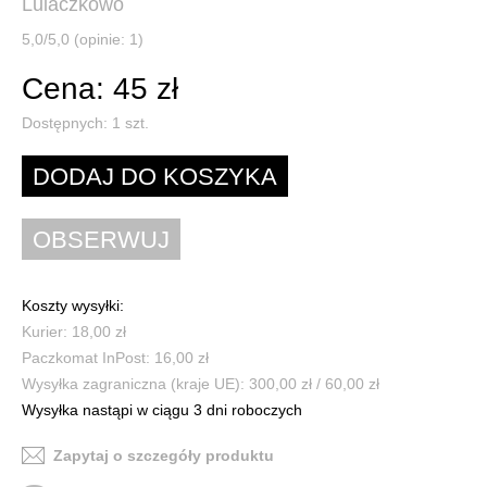
Lulaczkowo
5,0/5,0 (opinie: 1)
Cena: 45 zł
Dostępnych:
1
szt.
Koszty wysyłki:
Kurier: 18,00 zł
Paczkomat InPost: 16,00 zł
Wysyłka zagraniczna (kraje UE): 300,00 zł / 60,00 zł
Wysyłka nastąpi w ciągu 3 dni roboczych
Zapytaj o szczegóły produktu