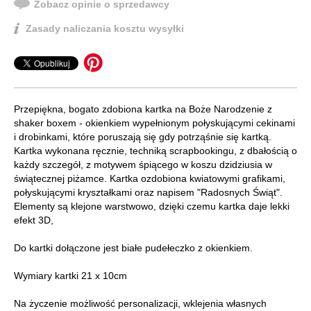
Zobacz opinie o sprzedawcy
Zasady naliczania kosztu wysyłki
Przepiękna, bogato zdobiona kartka na Boże Narodzenie z
shaker boxem - okienkiem wypełnionym połyskującymi cekinami
i drobinkami, które poruszają się gdy potrząśnie się kartką.
Kartka wykonana ręcznie, techniką scrapbookingu, z dbałością o
każdy szczegół, z motywem śpiącego w koszu dzidziusia w
świątecznej piżamce. Kartka ozdobiona kwiatowymi grafikami,
połyskującymi kryształkami oraz napisem "Radosnych Świąt".
Elementy są klejone warstwowo, dzięki czemu kartka daje lekki
efekt 3D,
Do kartki dołączone jest białe pudełeczko z okienkiem.
Wymiary kartki 21 x 10cm
Na życzenie możliwość personalizacji, wklejenia własnych