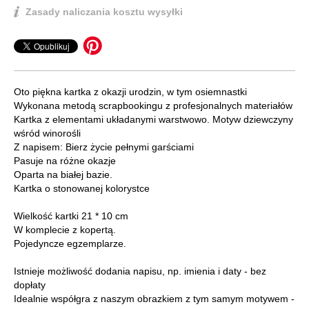
Zasady naliczania kosztu wysyłki
Oto piękna kartka z okazji urodzin, w tym osiemnastki
Wykonana metodą scrapbookingu z profesjonalnych materiałów
Kartka z elementami układanymi warstwowo. Motyw dziewczyny
wśród winorośli
Z napisem: Bierz życie pełnymi garściami
Pasuje na różne okazje
Oparta na białej bazie.
Kartka o stonowanej kolorystce
Wielkość kartki 21 * 10 cm
W komplecie z kopertą.
Pojedyncze egzemplarze.
Istnieje możliwość dodania napisu, np. imienia i daty - bez
dopłaty
Idealnie współgra z naszym obrazkiem z tym samym motywem -