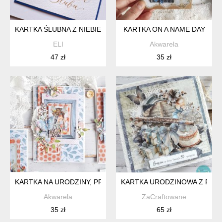
KARTKA ŚLUBNA Z NIEBIESKIM KWIATEM RĘCZNIE MALOWAN
KARTKA ON A NAME DAY
ELI
Akwarela
47 zł
35 zł
KARTKA NA URODZINY, PREZENT RĘCZNIE ROBIONY
KARTKA URODZINOWA Z FLET
Akwarela
ZaCraftowane
35 zł
65 zł