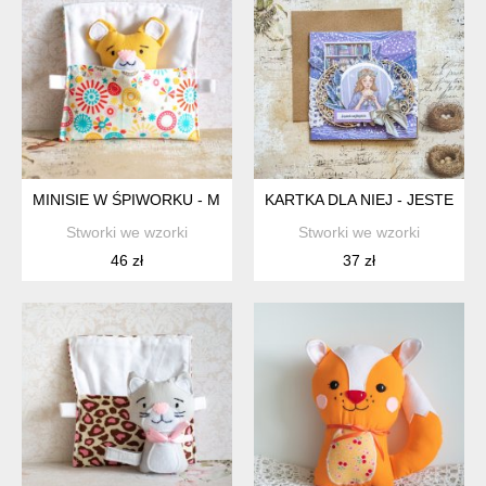
MINISIE W ŚPIWORKU - MISIU MIODOWY
KARTKA DLA NIEJ - JESTEŚ N
Stworki we wzorki
Stworki we wzorki
46 zł
37 zł