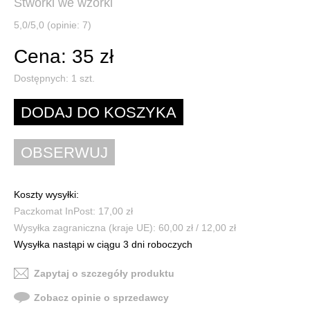
Stworki we wzorki
5,0/5,0 (opinie: 7)
Cena: 35 zł
Dostępnych:
1
szt.
Koszty wysyłki:
Paczkomat InPost: 17,00 zł
Wysyłka zagraniczna (kraje UE): 60,00 zł / 12,00 zł
Wysyłka nastąpi w ciągu 3 dni roboczych
Zapytaj o szczegóły produktu
Zobacz opinie o sprzedawcy