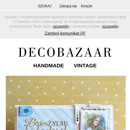
SZUKAJ
Zaloguj się
Koszyk
Zgodnie z Rozporządzeniem Ogólnym o Ochronie Danych Osobowych z dnia
27 kwietnia 2016 r. informujemy, że w celu realizacji naszych usług
przetwarzamy Twoje dane (
szczegóły
) i używamy cookies (
szczegóły
).
Zamknij komunikat [X]
HANDMADE
VINTAGE