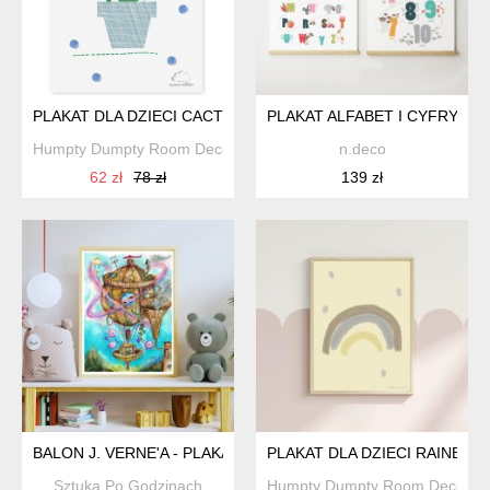
PLAKAT DLA DZIECI CACTUS BLUE DOTS
PLAKAT ALFABET I CYFRY 50
Humpty Dumpty Room Decoration
n.deco
62 zł
78 zł
139 zł
BALON J. VERNE'A - PLAKAT A3
PLAKAT DLA DZIECI RAINBO
Sztuka Po Godzinach
Humpty Dumpty Room Decorati