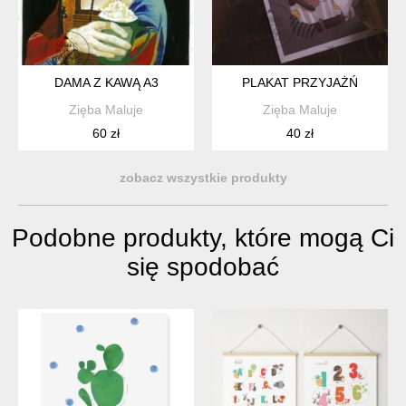
DAMA Z KAWĄ A3
PLAKAT PRZYJAŻŃ
Zięba Maluje
Zięba Maluje
60 zł
40 zł
zobacz wszystkie produkty
Podobne produkty, które mogą Ci
się spodobać